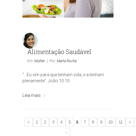
Alimentação Saudável
Em:
Mulher
Por:
Marta Rocha
“...Eu vim para que tenham vida, e a tenham
plenamente”. João 10:10
Leia mais
<
1
2
3
4
5
6
7
8
9
10
11
>
›