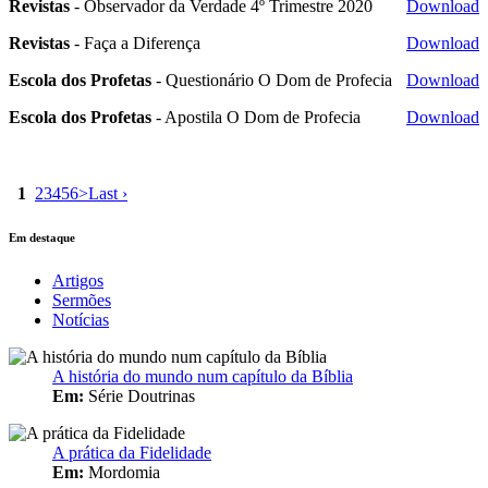
Revistas
- Observador da Verdade 4º Trimestre 2020
Download
Revistas
- Faça a Diferença
Download
Escola dos Profetas
- Questionário O Dom de Profecia
Download
Escola dos Profetas
- Apostila O Dom de Profecia
Download
1
2
3
4
5
6
>
Last ›
Em destaque
Artigos
Sermões
Notícias
A história do mundo num capítulo da Bíblia
Em:
Série Doutrinas
A prática da Fidelidade
Em:
Mordomia