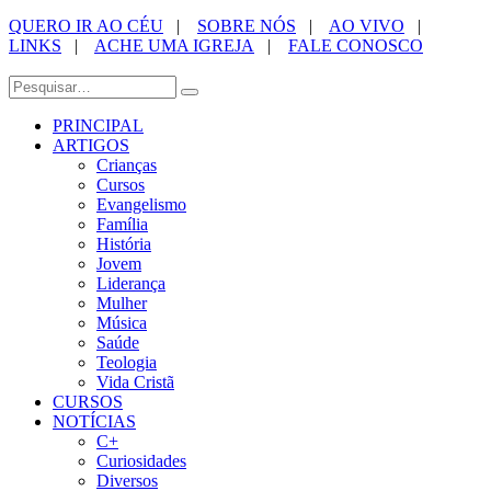
QUERO IR AO CÉU
|
SOBRE NÓS
|
AO VIVO
|
LINKS
|
ACHE UMA IGREJA
|
FALE CONOSCO
PRINCIPAL
ARTIGOS
Crianças
Cursos
Evangelismo
Família
História
Jovem
Liderança
Mulher
Música
Saúde
Teologia
Vida Cristã
CURSOS
NOTÍCIAS
C+
Curiosidades
Diversos