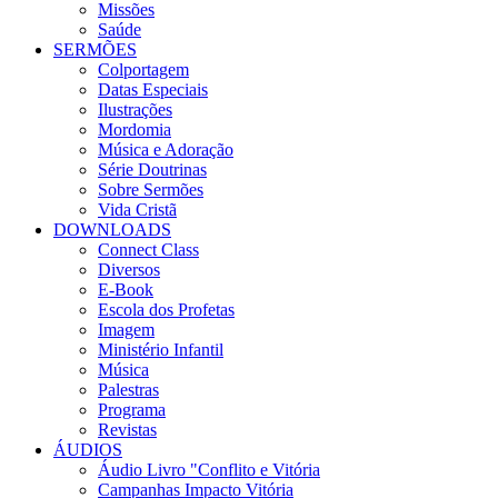
Missões
Saúde
SERMÕES
Colportagem
Datas Especiais
Ilustrações
Mordomia
Música e Adoração
Série Doutrinas
Sobre Sermões
Vida Cristã
DOWNLOADS
Connect Class
Diversos
E-Book
Escola dos Profetas
Imagem
Ministério Infantil
Música
Palestras
Programa
Revistas
ÁUDIOS
Áudio Livro "Conflito e Vitória
Campanhas Impacto Vitória