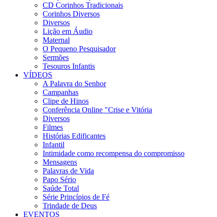
CD Corinhos Tradicionais
Corinhos Diversos
Diversos
Lição em Áudio
Maternal
O Pequeno Pesquisador
Sermões
Tesouros Infantis
VÍDEOS
A Palavra do Senhor
Campanhas
Clipe de Hinos
Conferência Online "Crise e Vitória
Diversos
Filmes
Histórias Edificantes
Infantil
Intimidade como recompensa do compromisso
Mensagens
Palavras de Vida
Papo Sério
Saúde Total
Série Princípios de Fé
Trindade de Deus
EVENTOS