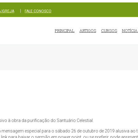
|
 IGREJA
FALE CONOSCO
PRINCIPAL
ARTIGOS
CURSOS
NOTÍCIA
o à obra da purificação do Santuário Celestial.
 mensagem especial para o sábado 26 de outubro de 2019 alusiva ao t
ink para baixar o sermão em power point, ou se preferir, pode apresent