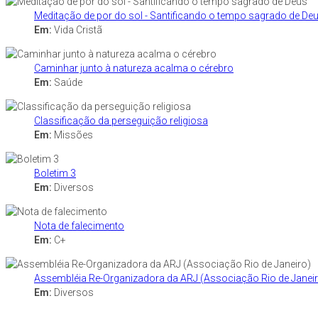
Meditação de por do sol - Santificando o tempo sagrado de De
Em:
Vida Cristã
Caminhar junto à natureza acalma o cérebro
Em:
Saúde
Classificação da perseguição religiosa
Em:
Missões
Boletim 3
Em:
Diversos
Nota de falecimento
Em:
C+
Assembléia Re-Organizadora da ARJ (Associação Rio de Janei
Em:
Diversos