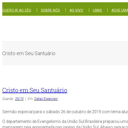
|
|
|
|
QUERO IR AO CÉU
SOBRE NÓS
AO VIVO
LINKS
ACHE UMA
Cristo em Seu Santuário
Cristo em Seu Santuário
Quando:
25/10
Em:
Datas Especiais
Sermão especial para o sábado 26 de outubro de 2019 com tema alusiv
O departamento de Evangelismo da União Sul Brasileira preparou uma
mensagem seja apresentada nas igrejas da União Sul. Abaixo segue o l