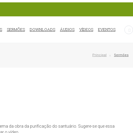
S
SERMÕES
DOWNLOADS
ÁUDIOS
VÍDEOS
EVENTOS
Principal
Sermões
ema da obra da purificação do santuário. Sugere-se que essa
ar o vídeo.