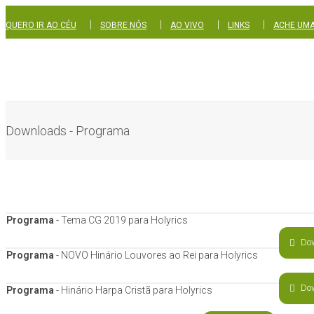
|
|
|
|
QUERO IR AO CÉU
SOBRE NÓS
AO VIVO
LINKS
ACHE UMA
Downloads - Programa
Programa
- Tema CG 2019 para Holyrics
Do
Programa
- NOVO Hinário Louvores ao Rei para Holyrics
Do
Programa
- Hinário Harpa Cristã para Holyrics