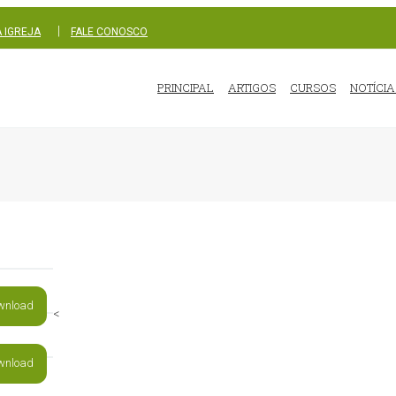
|
 IGREJA
FALE CONOSCO
PRINCIPAL
ARTIGOS
CURSOS
NOTÍCIA
wnload
<
wnload