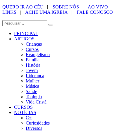
QUERO IR AO CÉU
|
SOBRE NÓS
|
AO VIVO
|
LINKS
|
ACHE UMA IGREJA
|
FALE CONOSCO
PRINCIPAL
ARTIGOS
Crianças
Cursos
Evangelismo
Família
História
Jovem
Liderança
Mulher
Música
Saúde
Teologia
Vida Cristã
CURSOS
NOTÍCIAS
C+
Curiosidades
Diversos