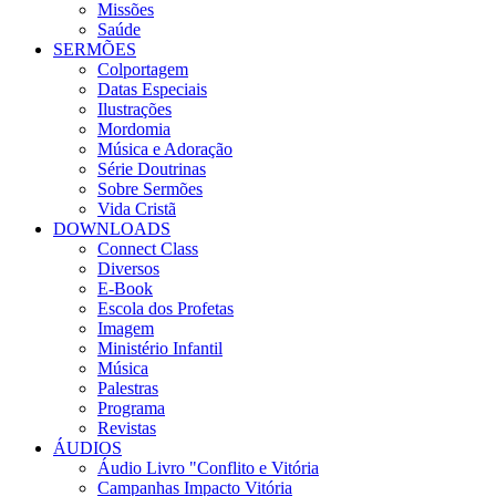
Missões
Saúde
SERMÕES
Colportagem
Datas Especiais
Ilustrações
Mordomia
Música e Adoração
Série Doutrinas
Sobre Sermões
Vida Cristã
DOWNLOADS
Connect Class
Diversos
E-Book
Escola dos Profetas
Imagem
Ministério Infantil
Música
Palestras
Programa
Revistas
ÁUDIOS
Áudio Livro "Conflito e Vitória
Campanhas Impacto Vitória