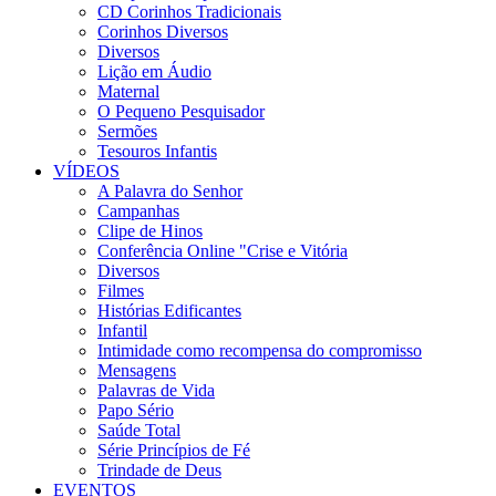
CD Corinhos Tradicionais
Corinhos Diversos
Diversos
Lição em Áudio
Maternal
O Pequeno Pesquisador
Sermões
Tesouros Infantis
VÍDEOS
A Palavra do Senhor
Campanhas
Clipe de Hinos
Conferência Online "Crise e Vitória
Diversos
Filmes
Histórias Edificantes
Infantil
Intimidade como recompensa do compromisso
Mensagens
Palavras de Vida
Papo Sério
Saúde Total
Série Princípios de Fé
Trindade de Deus
EVENTOS