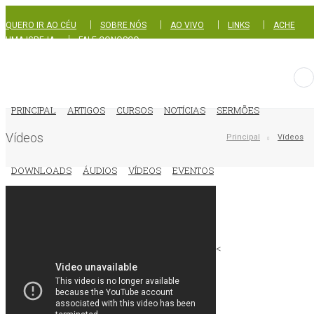
|
|
|
|
QUERO IR AO CÉU
SOBRE NÓS
AO VIVO
LINKS
ACHE
|
UMA IGREJA
FALE CONOSCO
PRINCIPAL
ARTIGOS
CURSOS
NOTÍCIAS
SERMÕES
Vídeos
Principal
Vídeos
DOWNLOADS
ÁUDIOS
VÍDEOS
EVENTOS
<