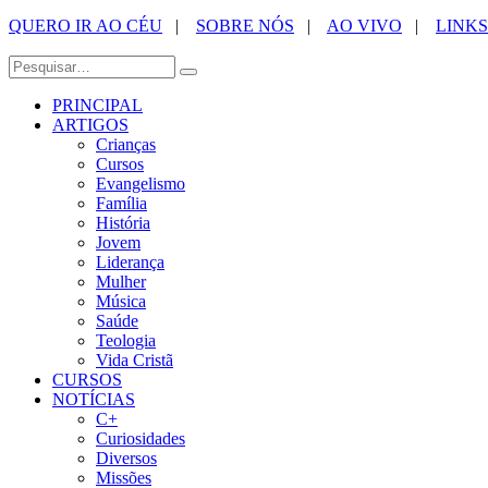
QUERO IR AO CÉU
|
SOBRE NÓS
|
AO VIVO
|
LINKS
PRINCIPAL
ARTIGOS
Crianças
Cursos
Evangelismo
Família
História
Jovem
Liderança
Mulher
Música
Saúde
Teologia
Vida Cristã
CURSOS
NOTÍCIAS
C+
Curiosidades
Diversos
Missões