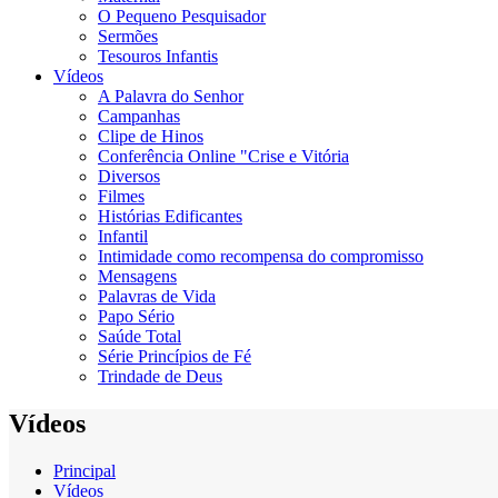
O Pequeno Pesquisador
Sermões
Tesouros Infantis
Vídeos
A Palavra do Senhor
Campanhas
Clipe de Hinos
Conferência Online "Crise e Vitória
Diversos
Filmes
Histórias Edificantes
Infantil
Intimidade como recompensa do compromisso
Mensagens
Palavras de Vida
Papo Sério
Saúde Total
Série Princípios de Fé
Trindade de Deus
Vídeos
Principal
Vídeos