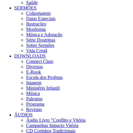
Saúde
SERMÕES
Colportagem
Datas Especiais
Ilustrações
Mordomia
Música e Adoração
Série Doutrinas
Sobre Sermões
Vida Cristã
DOWNLOADS
Connect Class
Diversos
E-Book
Escola dos Profetas
Imagem
Ministério Infantil
Música
Palestras
Programa
Revistas
ÁUDIOS
Áudio Livro "Conflito e Vitória
Campanhas Impacto Vitória
CD Corinhos Tradicionais