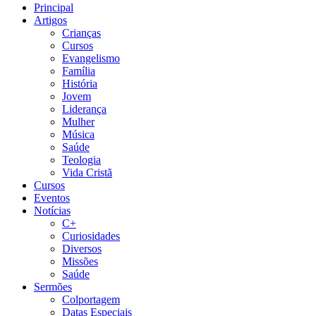
Principal
Artigos
Crianças
Cursos
Evangelismo
Família
História
Jovem
Liderança
Mulher
Música
Saúde
Teologia
Vida Cristã
Cursos
Eventos
Notícias
C+
Curiosidades
Diversos
Missões
Saúde
Sermões
Colportagem
Datas Especiais