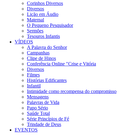
Corinhos Diversos
Diversos
Lição em Áudio
Maternal
O Pequeno Pesquisador
Sermões
Tesouros Infantis
VÍDEOS
A Palavra do Senhor
Campanhas
Clipe de Hinos
Conferência Online "Crise e Vitória
Diversos
Filmes
Histórias Edificantes
Infantil
Intimidade como recompensa do compromisso
Mensagens
Palavras de Vida
Papo Sério
Saúde Total
Série Princípios de Fé
Trindade de Deus
EVENTOS