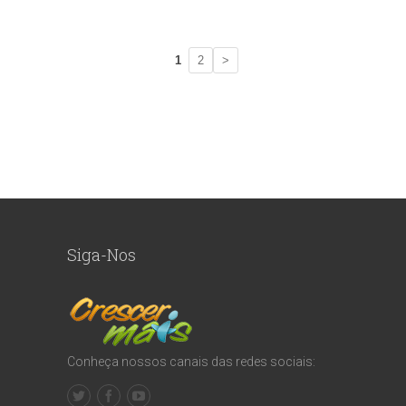
1
2
>
Siga-Nos
Conheça nossos canais das redes sociais: