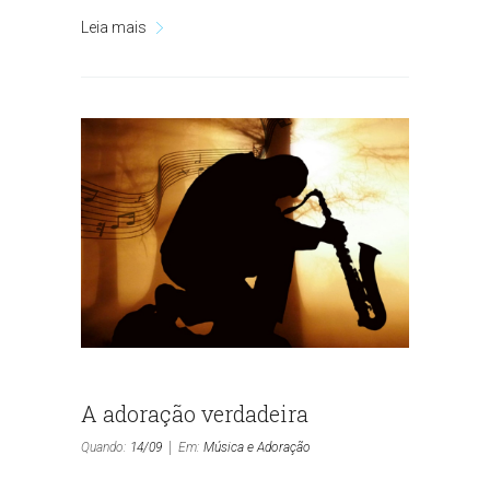
Leia mais
A adoração verdadeira
Quando:
14/09
Em:
Música e Adoração