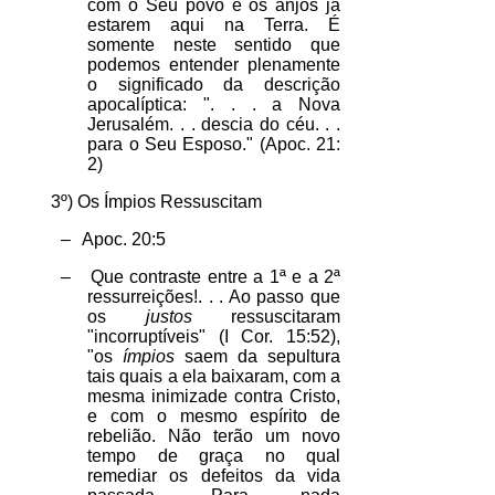
com o Seu povo e os anjos já
estarem aqui na Terra. É
somente neste sentido que
podemos entender plenamente
o significado da descrição
apocalíptica: ". . . a Nova
Jerusalém. . . descia do céu. . .
para o Seu Esposo." (Apoc. 21:
2)
3º) Os Ímpios Ressuscitam
–
Apoc. 20:5
–
Que contraste entre a 1ª e a 2ª
ressurreições!. . . Ao passo que
os
justos
ressuscitaram
"incorruptíveis" (I Cor. 15:52),
"os
ímpios
saem da sepultura
tais quais a ela baixaram, com a
mesma inimizade contra Cristo,
e com o mesmo espírito de
rebelião. Não terão um novo
tempo de graça no qual
remediar os defeitos da vida