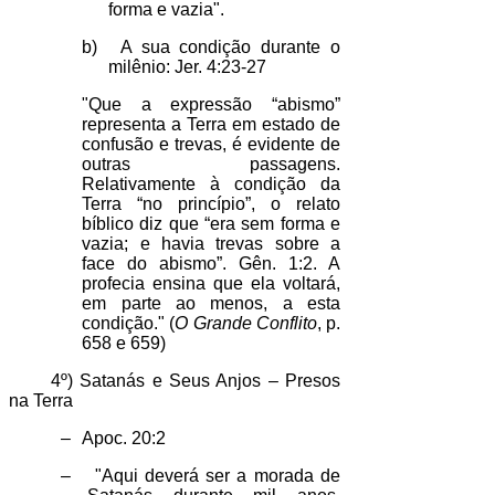
forma e vazia".
b)
A sua condição durante o
milênio: Jer. 4:23-27
"Que a expressão “abismo”
representa a Terra em estado de
confusão e trevas, é evidente de
outras passagens.
Relativamente à condição da
Terra “no princípio”, o relato
bíblico diz que “era sem forma e
vazia; e havia trevas sobre a
face do abismo”. Gên. 1:2. A
profecia ensina que ela voltará,
em parte ao menos, a esta
condição." (
O Grande Conflito
, p.
658 e 659)
4º) Satanás e Seus Anjos – Presos
na Terra
–
Apoc. 20:2
–
"Aqui deverá ser a morada de