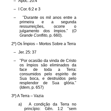
–
Apoc. 20:4
–
I Cor. 6:2 e 3
–
"Durante os mil anos entre a
primeira e a segunda
ressurreições, ocorre o
julgamento dos ímpios." (
O
Grande Conflito
, p. 660).
2º) Os Ímpios – Mortos Sobre a Terra
–
Jer. 25: 37
–
"Por ocasião da vinda de Cristo
os ímpios são eliminados da
face de toda a Terra:
consumidos pelo espirito de
Sua boca, e destruídos pelo
resplendor de Sua glória."
(
Idem
, p. 657)
3º) A Terra – Vazia
a)
A condição da Terra no
princípio: Gên. 1:2 "sem