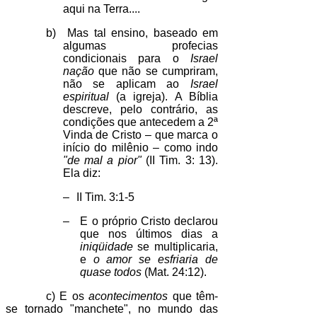
aqui na Terra....
b)
Mas tal ensino, baseado em
algumas profecias
condicionais para o
Israel
nação
que não se cumpriram,
não se aplicam ao
Israel
espiritual
(a igreja). A Bíblia
descreve, pelo contrário, as
condições que antecedem a 2ª
Vinda de Cristo – que marca o
início do milênio – como indo
"de mal a pior"
(II Tim. 3: 13).
Ela diz:
–
II Tim. 3:1-5
–
E o próprio Cristo declarou
que nos últimos dias a
iniqüidade
se multiplicaria,
e
o amor se esfriaria de
quase todos
(Mat. 24:12).
c) E os
acontecimentos
que têm-
se tornado "manchete", no mundo das