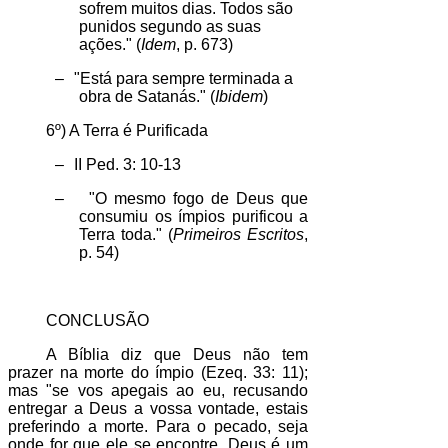
sofrem muitos dias. Todos são
punidos segundo as suas
ações." (
Idem
, p. 673)
–
"Está para sempre terminada a
obra de Satanás." (
Ibidem
)
6º) A Terra é Purificada
–
II Ped. 3: 10-13
–
"O mesmo fogo de Deus que
consumiu os ímpios purificou a
Terra toda." (
Primeiros Escritos
,
p. 54)
CONCLUSÃO
A Bíblia diz que Deus não tem
prazer na morte do ímpio (Ezeq. 33: 11);
mas "se vos apegais ao eu, recusando
entregar a Deus a vossa vontade, estais
preferindo a morte. Para o pecado, seja
onde for que ele se encontre, Deus é um