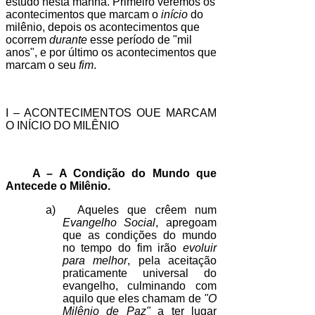
estudo nesta manhã. Primeiro veremos os
acontecimentos que marcam o
início
do
milênio, depois os acontecimentos que
ocorrem
durante
esse período de "mil
anos", e por último os acontecimentos que
marcam o seu
fim
.
I – ACONTECIMENTOS OUE MARCAM
O INÍCIO DO MILÊNIO
A – A Condição do Mundo que
Antecede o Milênio.
a)
Aqueles que crêem num
Evangelho Social
, apregoam
que as condições do mundo
no tempo do fim irão
evoluir
para melhor
, pela aceitação
praticamente universal do
evangelho, culminando com
aquilo que eles chamam de
"O
Milênio de Paz"
a ter lugar