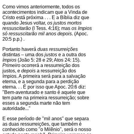
Como vimos anteriormente, todos os
acontecimentos indicam que a Vinda de
Cristo está próxima . . . E a Bíblia diz que
quando Jesus voltar,
os justos mortos
ressuscitarão
(I Tess. 4:16); mas
os ímpios
só ressuscitarão mil anos depois
. (Apoc.
20:5 p.p.) .
Portanto haverá
duas ressurreições
distintas – uma dos
justos
e a outra dos
ímpios
(João 5: 28 e 29; Atos 24: 15).
Primeiro
ocorrerá a ressurreição dos
justos, e
depois
a ressurreição dos
ímpios. A primeira será para a salvação
eterna, e a segunda para a perdição
eterna. . . É por isso que Apoc. 20:6 diz:
"Bem-aventurado e santo é aquele que
tem parte na primeira ressurreição; sobre
esses a segunda marte não tem
autoridade..."
E esse período de "mil anos" que separa
as duas ressurreições, que também é
conhecido como "o Milênio", será o nosso