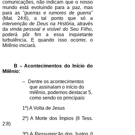
comunicações, não indicam que o nosso
mundo está evoluindo para a paz, mas
para as
"guerras e rumores de guerra"
(Mat. 24:6), a tal ponto que só a
intervenção de Deus na História
, através
da
vinda pessoal e visível do Seu Filho
,
poderá pôr fim a essa inquietante
turbulência. E quando isso ocorrer, o
Milênio iniciará.
B – Acontecimentos do Início do
Milênio:
–
Dentre os acontecimentos
que assinalam o início do
milênio, podemos destacar 5,
como sendo os principais:
1º) A Volta de Jesus
2º) A Morte dos Ímpios (II Tess.
2:8)
3º) A Ressurreição dos Justos (I