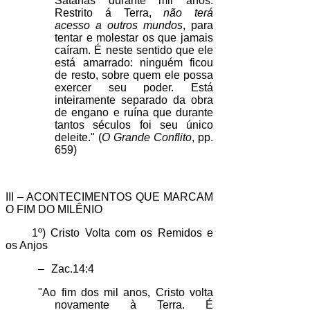
Satanás durante mil anos.
Restrito á Terra,
não terá
acesso a outros mundos
, para
tentar e molestar os que jamais
caíram. É neste sentido que ele
está amarrado: ninguém ficou
de resto, sobre quem ele possa
exercer seu poder. Está
inteiramente separado da obra
de engano e ruína que durante
tantos séculos foi seu único
deleite." (
O Grande Conflito
, pp.
659)
III – ACONTECIMENTOS QUE MARCAM
O FIM DO MILÊNIO
1º) Cristo Volta com os Remidos e
os Anjos
–
Zac.14:4
"Ao fim dos mil anos, Cristo volta
novamente à Terra. É