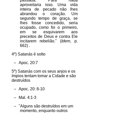
passada. Para nada
aproveitaria isso. Uma vida
inteira de pecado não lhes
abrandou o coração. Um
segundo tempo de graça, se
lhes fosse concedido, seria
ocupado, como foi o primeiro,
em se esquivarem aos
preceitos de Deus e contra Ele
incitarem rebelião." (
Idem
, p.
662) .
4º) Satanás é solto
–
Apoc. 20:7
5º) Satanás com os seus anjos e os
ímpios tentam tomar a Cidade e são
destruídos
–
Apoc. 20: 8-10
–
Mal. 4:1-3
–
"Alguns são destruídos em um
momento, enquanto outros