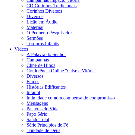
Campanhas Impacto Vitória
CD Corinhos Tradicionais
Corinhos Diversos
Diversos
Lição em Áudio
Maternal
O Pequeno Pesquisador
Sermões
Tesouros Infantis
Vídeos
A Palavra do Senhor
Campanhas
Clipe de Hinos
Conferência Online "Crise e Vitória
Diversos
Filmes
Histórias Edificantes
Infantil
Intimidade como recompensa do compromisso
Mensagens
Palavras de Vida
Papo Sério
Saúde Total
Série Princípios de Fé
Trindade de Deus