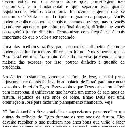
devem entrar em um acordo sobre qual porcentagem irão
economizar, e o fundamental é que separem esta quantia
regularmente. Muitos consultores financeiros sugerem que se
economize 10% da sua renda líquida e guarde na poupança. Vocês
podem escolher economizar mais ou menos que isso, mas se vocês
guardarem apenas o que sobra no final do mês, dificilmente vocês
conseguirão juntar dinheiro. Economizar com frequência é mais
importante do que o valor a ser separado.
Uma das melhores razões para economizar dinheiro é porque
podemos enfrentar tempos difíceis no futuro. Nós sabemos que o
Brasil está em uma fase muito delicada e a crise já chegou para a
maioria das pessoas, por isso, poupar dinheiro é questão de
prudência.
No Antigo Testamento, vemos a história de José, que foi preso
injustamente e depois foi levado ao palácio de Faraó para interpretar
os sonhos do rei do Egito. Esses sonhos que Deus capacitou a José
para interpretar, significavam que haveria um tempo de sete anos de
fartura, seguidos de sete anos de fome. Então Deus deu uma
orientação a José para fazer um planejamento financeiro. Veja:
"O faraó também deve estabelecer supervisores para recolher um
quinto da colheita do Egito durante os sete anos de fartura. Eles
deverão recolher o que puderem nos anos bons que virão e fazer