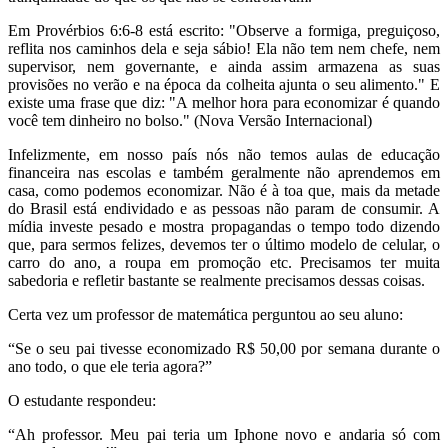
Em Provérbios 6:6-8 está escrito: "Observe a formiga, preguiçoso,
reflita nos caminhos dela e seja sábio! Ela não tem nem chefe, nem
supervisor, nem governante, e ainda assim armazena as suas
provisões no verão e na época da colheita ajunta o seu alimento." E
existe uma frase que diz: "A melhor hora para economizar é quando
você tem dinheiro no bolso." (Nova Versão Internacional)
Infelizmente, em nosso país nós não temos aulas de educação
financeira nas escolas e também geralmente não aprendemos em
casa, como podemos economizar. Não é à toa que, mais da metade
do Brasil está endividado e as pessoas não param de consumir. A
mídia investe pesado e mostra propagandas o tempo todo dizendo
que, para sermos felizes, devemos ter o último modelo de celular, o
carro do ano, a roupa em promoção etc. Precisamos ter muita
sabedoria e refletir bastante se realmente precisamos dessas coisas.
Certa vez um professor de matemática perguntou ao seu aluno:
“Se o seu pai tivesse economizado R$ 50,00 por semana durante o
ano todo, o que ele teria agora?”
O estudante respondeu:
“Ah professor. Meu pai teria um Iphone novo e andaria só com