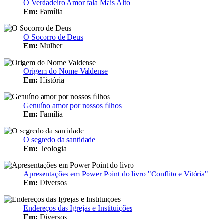
O Verdadeiro Amor fala Mais Alto
Em:
Família
O Socorro de Deus
Em:
Mulher
Origem do Nome Valdense
Em:
História
Genuíno amor por nossos ﬁlhos
Em:
Família
O segredo da santidade
Em:
Teologia
Apresentações em Power Point do livro "Conflito e Vitória"
Em:
Diversos
Endereços das Igrejas e Instituições
Em:
Diversos