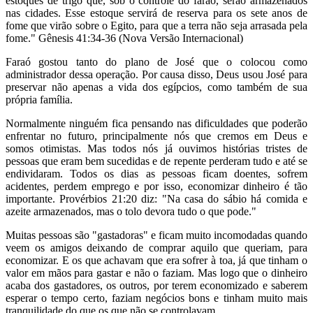
estoques de trigo que, sob o controle do faraó, serão armazenados
nas cidades. Esse estoque servirá de reserva para os sete anos de
fome que virão sobre o Egito, para que a terra não seja arrasada pela
fome." Gênesis 41:34-36 (Nova Versão Internacional)
Faraó gostou tanto do plano de José que o colocou como
administrador dessa operação. Por causa disso, Deus usou José para
preservar não apenas a vida dos egípcios, como também de sua
própria família.
Normalmente ninguém fica pensando nas dificuldades que poderão
enfrentar no futuro, principalmente nós que cremos em Deus e
somos otimistas. Mas todos nós já ouvimos histórias tristes de
pessoas que eram bem sucedidas e de repente perderam tudo e até se
endividaram. Todos os dias as pessoas ficam doentes, sofrem
acidentes, perdem emprego e por isso, economizar dinheiro é tão
importante. Provérbios 21:20 diz: "Na casa do sábio há comida e
azeite armazenados, mas o tolo devora tudo o que pode."
Muitas pessoas são "gastadoras" e ficam muito incomodadas quando
veem os amigos deixando de comprar aquilo que queriam, para
economizar. E os que achavam que era sofrer à toa, já que tinham o
valor em mãos para gastar e não o faziam. Mas logo que o dinheiro
acaba dos gastadores, os outros, por terem economizado e saberem
esperar o tempo certo, faziam negócios bons e tinham muito mais
tranquilidade do que os que não se controlavam.