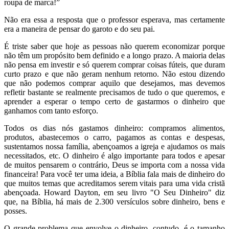
roupa de marca!”
Não era essa a resposta que o professor esperava, mas certamente
era a maneira de pensar do garoto e do seu pai.
É triste saber que hoje as pessoas não querem economizar porque
não têm um propósito bem definido e a longo prazo. A maioria delas
não pensa em investir e só querem comprar coisas fúteis, que duram
curto prazo e que não geram nenhum retorno. Não estou dizendo
que não podemos comprar aquilo que desejamos, mas devemos
refletir bastante se realmente precisamos de tudo o que queremos, e
aprender a esperar o tempo certo de gastarmos o dinheiro que
ganhamos com tanto esforço.
Todos os dias nós gastamos dinheiro: compramos alimentos,
produtos, abastecemos o carro, pagamos as contas e despesas,
sustentamos nossa família, abençoamos a igreja e ajudamos os mais
necessitados, etc. O dinheiro é algo importante para todos e apesar
de muitos pensarem o contrário, Deus se importa com a nossa vida
financeira! Para você ter uma ideia, a Bíblia fala mais de dinheiro do
que muitos temas que acreditamos serem vitais para uma vida cristã
abençoada. Howard Dayton, em seu livro "O Seu Dinheiro" diz
que, na Bíblia, há mais de 2.300 versículos sobre dinheiro, bens e
posses.
O grande problema que envolve o dinheiro, contudo, é o tamanho