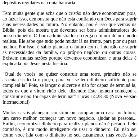
depósitos regulares na conta bancária.
Tem muita gente que acha que o cristão não deve economizar, pois,
ao fazer isso, demonstra que não está confiando em Deus para suprir
suas necessidades no futuro. No entanto, não é isso que vemos na
Bíblia, pois ela mostra que devemos ser bons administradores do
nosso dinheiro. O bom administrador enxerga o futuro de um modo
realista. Ele sabe que tudo pode mudar lá na frente, para pior ou para
melhor. Por isso, é sábio planejar o futuro com a intenção de suprir
as necessidades da família, do próprio negócio ou outras coisas.
Existem muitas razões porque devemos economizar, e uma delas é
explicada por Jesus nesta história:
"Qual de vocês, se quiser construir uma torre, primeiro não se
assenta e calcula o preço, para ver se tem dinheiro suficiente para
completá-la? Pois, se lançar o alicerce e não for capaz de terminá-la,
todos os que a virem rirão dele, dizendo: Este homem começou a
construir e não foi capaz de terminar" Lucas 14:28-30 (Nova Versão
Internacional)
Muitos casais planejam construir ou comprar uma casa no futuro,
um carro melhor, começar um novo negócio, ajudar as pessoas...
Enfim, economizar dinheiro para realizar planos não é pecado. Pelo
contrário, é um modo inteligente de usar o dinheiro. Eu não sei
como você lida com o dinheiro no seu casamento, mas vocês dois