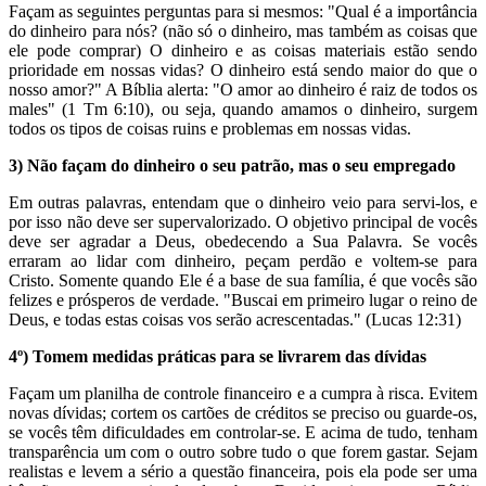
Façam as seguintes perguntas para si mesmos: "Qual é a importância
do dinheiro para nós? (não só o dinheiro, mas também as coisas que
ele pode comprar) O dinheiro e as coisas materiais estão sendo
prioridade em nossas vidas? O dinheiro está sendo maior do que o
nosso amor?" A Bíblia alerta: "O amor ao dinheiro é raiz de todos os
males" (1 Tm 6:10), ou seja, quando amamos o dinheiro, surgem
todos os tipos de coisas ruins e problemas em nossas vidas.
3) Não façam do dinheiro o seu patrão, mas o seu empregado
Em outras palavras, entendam que o dinheiro veio para servi-los, e
por isso não deve ser supervalorizado. O objetivo principal de vocês
deve ser agradar a Deus, obedecendo a Sua Palavra. Se vocês
erraram ao lidar com dinheiro, peçam perdão e voltem-se para
Cristo. Somente quando Ele é a base de sua família, é que vocês são
felizes e prósperos de verdade. "Buscai em primeiro lugar o reino de
Deus, e todas estas coisas vos serão acrescentadas." (Lucas 12:31)
4º) Tomem medidas práticas para se livrarem das dívidas
Façam um planilha de controle financeiro e a cumpra à risca. Evitem
novas dívidas; cortem os cartões de créditos se preciso ou guarde-os,
se vocês têm dificuldades em controlar-se. E acima de tudo, tenham
transparência um com o outro sobre tudo o que forem gastar. Sejam
realistas e levem a sério a questão financeira, pois ela pode ser uma