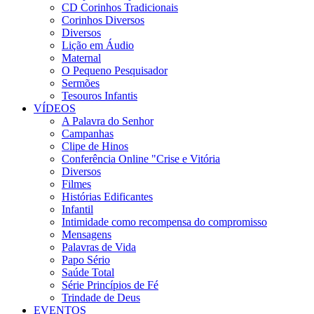
CD Corinhos Tradicionais
Corinhos Diversos
Diversos
Lição em Áudio
Maternal
O Pequeno Pesquisador
Sermões
Tesouros Infantis
VÍDEOS
A Palavra do Senhor
Campanhas
Clipe de Hinos
Conferência Online "Crise e Vitória
Diversos
Filmes
Histórias Edificantes
Infantil
Intimidade como recompensa do compromisso
Mensagens
Palavras de Vida
Papo Sério
Saúde Total
Série Princípios de Fé
Trindade de Deus
EVENTOS