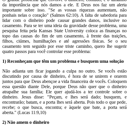
da importância que nós damos a ele. E Deus nos faz um alerta
importante sobre isso. "Se as vossas riquezas aumentam, não
ponhais nelas o coração" (Salmos 62:10). A falta de sabedoria para
lidar com o dinheiro pode causar grandes danos, inclusive no
casamento. Para se ter uma ideia da gravidade desse problema, uma
pesquisa feita pela Kansas State University coloca as finanças no
topo das causas do fim de um casamento, à frente das traições,
filhos, ciúmes, humilhações e até agressões físicas. Se o seu
casamento tem seguido por esse triste caminho, quero lhe sugerir
quatro passos para você controlar esse problema:
1) Reconheçam que têm um problema e busquem uma solução
Não adianta um ficar jogando a culpa no outro. Se vocês estão
discutindo por causa de dinheiro, é hora de se unirem e orarem
juntos para que Deus abençoe a vida financeira de vocês. Coloquem
essa questão diante Dele, porque Deus não quer que o dinheiro
atrapalhe sua família; Ele quer ajudá-los a ter controle sobre o
dinheiro. Jesus disse: "Peçam, e lhes será dado; busquem, e
encontrarão; batam, e a porta lhes será aberta. Pois todo o que pede,
recebe; o que busca, encontra; e àquele que bate, a porta será
aberta." (Lucas 11:9,10)
2) Não amem o dinheiro