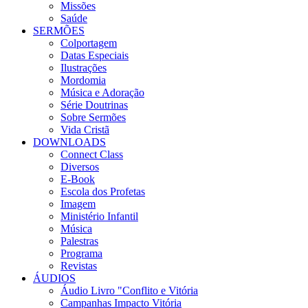
Missões
Saúde
SERMÕES
Colportagem
Datas Especiais
Ilustrações
Mordomia
Música e Adoração
Série Doutrinas
Sobre Sermões
Vida Cristã
DOWNLOADS
Connect Class
Diversos
E-Book
Escola dos Profetas
Imagem
Ministério Infantil
Música
Palestras
Programa
Revistas
ÁUDIOS
Áudio Livro "Conflito e Vitória
Campanhas Impacto Vitória