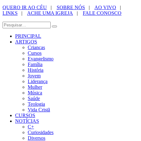
QUERO IR AO CÉU
|
SOBRE NÓS
|
AO VIVO
|
LINKS
|
ACHE UMA IGREJA
|
FALE CONOSCO
PRINCIPAL
ARTIGOS
Crianças
Cursos
Evangelismo
Família
História
Jovem
Liderança
Mulher
Música
Saúde
Teologia
Vida Cristã
CURSOS
NOTÍCIAS
C+
Curiosidades
Diversos