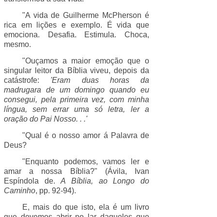
"A vida de Guilherme McPherson é
rica em lições e exemplo. É vida que
emociona. Desafia. Estimula. Choca,
mesmo.
"Ouçamos a maior emoção que o
singular leitor da Bíblia viveu, depois da
catástrofe:
'Eram duas horas da
madrugara de um domingo quando eu
consegui, pela primeira vez, com minha
língua, sem errar uma só letra, ler a
oração do Pai Nosso. . .'
"Qual é o nosso amor á Palavra de
Deus?
"Enquanto podemos, vamos ler e
amar a nossa Bíblia?" (Ávila, Ivan
Espíndola de.
A Bíblia, ao Longo do
Caminho
, pp. 92-94).
E, mais do que isto, ela é um livro
que devemos abrir no lar daqueles que