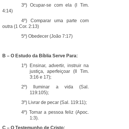
3º) Ocupar-se com ela (I Tim.
4:14)
4º) Comparar uma parte com
outra (1 Cor. 2:13)
5º) Obedecer (João 7:17)
B – O Estudo da Bíblia Serve Para:
1º) Ensinar, advertir, instruir na
justiça, aperfeiçoar (II Tim.
3:16 e 17);
2º) Iluminar a vida (Sal.
119:105);
3º) Livrar de pecar (Sal. 119:11);
4º) Tornar a pessoa feliz (Apoc.
1:3).
C – O Testemunho de Cristo: