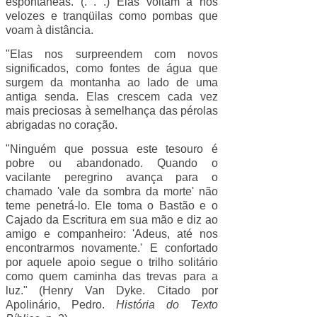
espontâneas. (. . .) Elas voltam a nós
velozes e tranqüilas como pombas que
voam à distância.
"Elas nos surpreendem com novos
significados, como fontes de água que
surgem da montanha ao lado de uma
antiga senda. Elas crescem cada vez
mais preciosas à semelhança das pérolas
abrigadas no coração.
"Ninguém que possua este tesouro é
pobre ou abandonado. Quando o
vacilante peregrino avança para o
chamado 'vale da sombra da morte' não
teme penetrá-lo. Ele toma o Bastão e o
Cajado da Escritura em sua mão e diz ao
amigo e companheiro: 'Adeus, até nos
encontrarmos novamente.' E confortado
por aquele apoio segue o trilho solitário
como quem caminha das trevas para a
luz." (
Henry Van Dyke
. Citado por
Apolinário, Pedro.
História do Texto