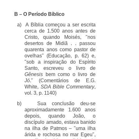
B – O Período Bíblico
a)
A Bíblia começou a ser escrita
cerca de 1.500 anos antes de
Cristo, quando Moisés, "nos
desertos de Midiã . . passou
quarenta anos como pastor de
ovelhas" (Educação, p. 62) e,
"sob a inspiração do Espírito
Santo, escreveu o livro de
Gênesis
bem como o livro de
Jó
." (Comentários de E.G.
White,
SDA
Bible Commentary
,
vol. 3, p. 1140)
b)
Sua conclusão deu-se
aproximadamente 1.600 anos
depois, quando João, o
discípulo amado, estava banido
na ilha de Patmos – "uma ilha
árida e rochosa no mar Egeu",