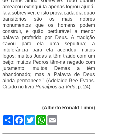
de Deus ainda sobrevive. Tudo quanto
ameaçou extingui-la apenas logrou ajudá-
la a sobreviver; e isto prova cada dia quão
transitórios são os mais nobres
monumentos que os homens podem
construir, e quão perdurável a menor
palavra proferida por Deus. A tradição
cavou para ela uma sepultura; a
intolerância para ela acendeu muitos
fogos; muitos Judas a têm traído com um
beijo; muitos Pedros têm-na negado com
juramento; muitos Demas a têm
abandonado; mas a Palavra de Deus
ainda permanece." (Adelaide
Bee Evans
.
Citado no livro
Princípios da Vida
, p. 24).
(Alberto Ronald Timm)
Compartilhe
Facebook
Twitter
WhatsApp
Email