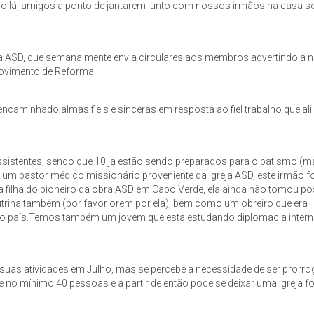
o lá, amigos a ponto de jantarem junto com nossos irmãos na casa s
ja ASD, que semanalmente envia circulares aos membros advertindo a 
ovimento de Reforma.
aminhado almas fieis e sinceras em resposta ao fiel trabalho que ali
ssistentes, sendo que 10 já estão sendo preparados para o batismo (
, um pastor médico missionário proveniente da igreja ASD, este irmão fo
 a filha do pioneiro da obra ASD em Cabo Verde, ela ainda não tomou p
trina também (por favor orem por ela), bem como um obreiro que era
no país.Temos também um jovem que esta estudando diplomacia intern
 suas atividades em Julho, mas se percebe a necessidade de ser prorro
o mínimo 40 pessoas e a partir de então pode se deixar uma igreja fo