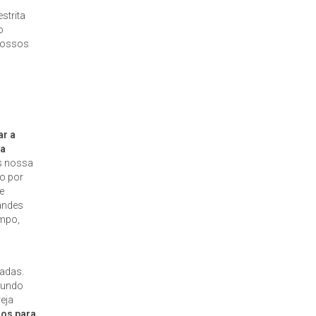
strita
o
 nossos
ar a
ia
s nossa
o por
e
randes
ampo,
iadas.
 mundo
eja
dos para