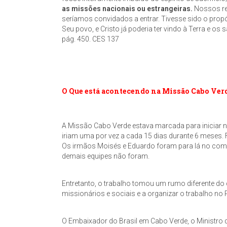
as missões nacionais ou estrangeiras.
Nossos rec
seríamos convidados a entrar. Tivesse sido o pro
Seu povo, e Cristo já poderia ter vindo à Terra e os
pág. 450. CES 137
O Que está acontecendo na Missão Cabo Ver
A Missão Cabo Verde estava marcada para iniciar n
iriam uma por vez a cada 15 dias durante 6 meses.
Os irmãos Moisés e Eduardo foram para lá no começo 
demais equipes não foram.
Entretanto, o trabalho tomou um rumo diferente do
missionários e sociais e a organizar o trabalho no 
O Embaixador do Brasil em Cabo Verde, o Ministro 