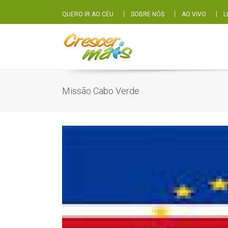
|
|
|
QUERO IR AO CÉU
SOBRE NÓS
AO VIVO
L
Missão Cabo Verde