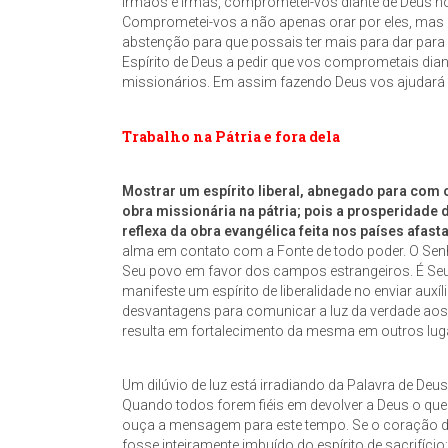
Irmãos e irmãs, comprometei-vos diante de Deus hoj
Comprometei-vos a não apenas orar por eles, mas a
abstenção para que possais ter mais para dar par
Espírito de Deus a pedir que vos comprometais di
missionários. Em assim fazendo Deus vos ajudará
Trabalho na Pátria e fora dela
Mostrar um espírito liberal, abnegado para com 
obra missionária na pátria; pois a prosperidade
reflexa da obra evangélica feita nos países afas
alma em contato com a Fonte de todo poder. O Sen
Seu povo em favor dos campos estrangeiros. É Seu d
manifeste um espírito de liberalidade no enviar au
desvantagens para comunicar a luz da verdade aos 
resulta em fortalecimento da mesma em outros luga
Um dilúvio de luz está irradiando da Palavra de De
Quando todos forem fiéis em devolver a Deus o que 
ouça a mensagem para este tempo. Se o coração do
fosse inteiramente imbuído do espírito de sacrifício