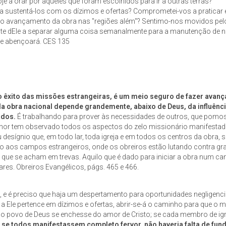
e a orar por aqueles que foram escolhidos para ir a outras terras?
 sustentá-los com os dízimos e ofertas? Comprometei-vos a praticar e
a o avançamento da obra nas "regiões além"? Sentimo-nos movidos pel
ante dEle a separar alguma coisa semanalmente para a manutenção de
 e abençoará. CES 135
o êxito das missões estrangeiras, é um meio seguro de fazer avanç
 da obra nacional depende grandemente, abaixo de Deus, da influênc
tados.
É trabalhando para prover às necessidades de outros, que pomo
hor tem observado todos os aspectos do zelo missionário manifestad
esígnio que, em todo lar, toda igreja e em todos os centros da obra, s
xílio aos campos estrangeiros, onde os obreiros estão lutando contra g
que se acham em trevas. Aquilo que é dado para iniciar a obra num c
res. Obreiros Evangélicos, págs. 465 e 466.
us, e é preciso que haja um despertamento para oportunidades negligenc
a Ele pertence em dízimos e ofertas, abrir-se-á o caminho para que o
 povo de Deus se enchesse do amor de Cristo; se cada membro de igr
;
se todos manifestassem completo fervor, não haveria falta de fun