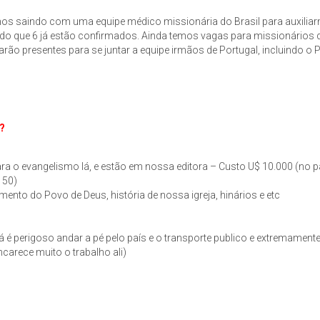
os saindo com uma equipe médico missionária do Brasil para auxilia
endo que 6 já estão confirmados. Ainda temos vagas para missionários 
o presentes para se juntar a equipe irmãos de Portugal, incluindo o Pr
?
ra o evangelismo lá, e estão em nossa editora – Custo U$ 10.000 (no p
 50)
mento do Povo de Deus, história de nossa igreja, hinários e etc
já é perigoso andar a pé pelo país e o transporte publico e extremament
carece muito o trabalho ali)