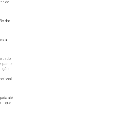
ede da
não dar
 esta
marcado
i pastor
osição
acional,
gada até
rte que