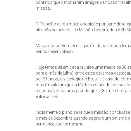
contatos que se tornaram amigos de nosso trabalh
missão.
O Trabalho gerou muita oposição por parte da igre
atenção ao pessoal da Missão Gerizim, dos ASD M
Mas,o nosso Bom Deus, que é o dono de tudo tem enc
sendo desenvolvido.
Hoje temos ali em cada reunião uma media de 50 a
para o mês de julho), entre estes devemos destacar
por 31 anos, fez teologia no Brasil e é casado com
mas é muito amiga da fé e tem estudado nossa dou
responsável por uma grande igreja (80 membros) 
entre outros.
Inicialmente o plano seria que a missão concluísse
o mês de Dezembro quando se prevê um batismo de n
permaneça por si mesma.