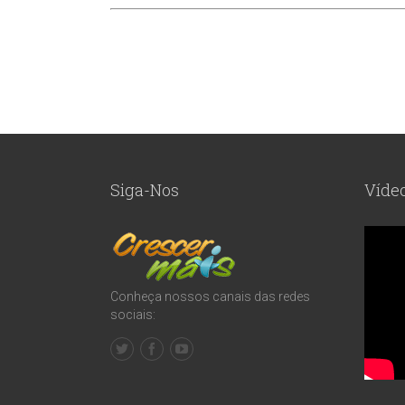
Siga-Nos
Víde
Conheça nossos canais das redes
sociais: