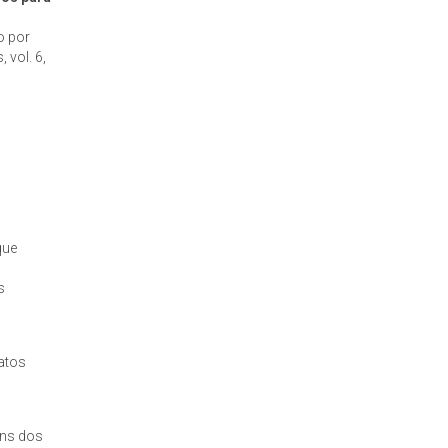
o por
 vol. 6,
que
s
atos
uns dos