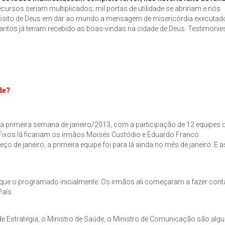
ursos seriam multiplicados; mil portas de utilidade se abririam e nós
pósito de Deus em dar ao mundo a mensagem de misericórdia executad
 santos já teriam recebido as boas-vindas na cidade de Deus. Testimonies,
de?
a primeira semana de janeiro/2013, com a participação de 12 equipes 
 Fixos lá ficariam os irmãos Moisés Custódio e Eduardo Franco.
de janeiro, a primeira equipe foi para lá ainda no mês de janeiro. E a
 que o programado inicialmente. Os irmãos ali começaram a fazer cont
País.
de Estratégia, o Ministro de Saúde, o Ministro de Comunicação são alg