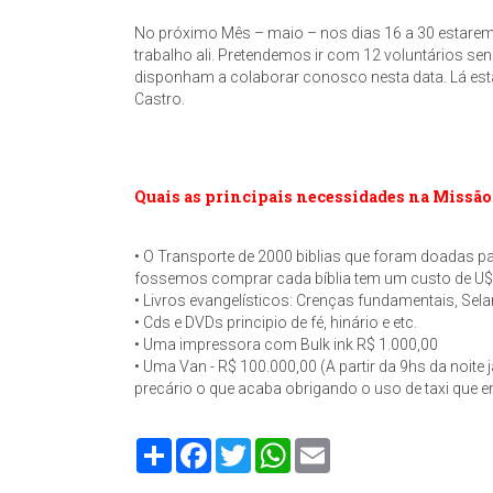
No próximo Mês – maio – nos dias 16 a 30 estarem
trabalho ali. Pretendemos ir com 12 voluntários s
disponham a colaborar conosco nesta data. Lá estarã
Castro.
Quais as principais necessidades na Missão
• O Transporte de 2000 biblias que foram doadas pa
fossemos comprar cada bíblia tem um custo de U$
• Livros evangelísticos: Crenças fundamentais, Sela
• Cds e DVDs principio de fé, hinário e etc.
• Uma impressora com Bulk ink R$ 1.000,00
• Uma Van - R$ 100.000,00 (A partir da 9hs da noite 
precário o que acaba obrigando o uso de taxi que en
Compartilhe
Facebook
Twitter
WhatsApp
Email