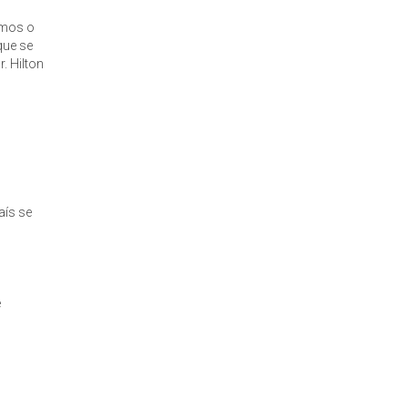
rmos o
que se
. Hilton
aís se
e