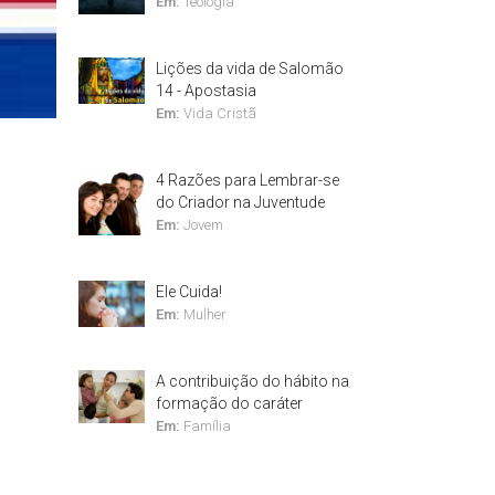
Em:
Teologia
Lições da vida de Salomão
14 - Apostasia
Em:
Vida Cristã
4 Razões para Lembrar-se
do Criador na Juventude
Em:
Jovem
Ele Cuida!
Em:
Mulher
A contribuição do hábito na
formação do caráter
Em:
Família