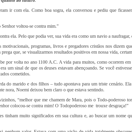
s quanto ao futuro
.
iseram ir com ela. Como boa sogra, ela conversou e pediu que fica
 Senhor voltou-se contra mim.”
ntra ela. Pelo que podia ver, sua vida era como um navio a naufragar, 
 motivacionais, programas, livros e pregadores cristãos nos dizem qu
 prega que, se visualizarmos resultados positivos em nossa vida, certam
be por volta no ano 1100 A.C. A vida para muitos, como ocorrem em v
era um sinal de que os deuses estavam abençoando. Se você estivesse s
cados cometidos.
rda do marido e dos filhos – tudo apontava para um triste cenário. E
te nora, Noemi deixou bem claro o que estava sentindo.
vizinhos, “melhor que me chamem de Mara, pois o Todo-poderoso tor
enhor colocou-se contra mim! O Todopoderoso me trouxe desgraça!”
es tinham muito significados em sua cultura e, ao buscar um nome que 
 si nenhum valor. Estava com uma visão de vida totalmente obscure