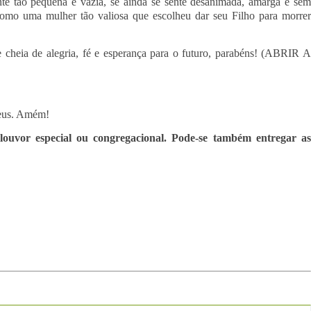
o pequena e vazia, se ainda se sente desanimada, amarga e sem
 uma mulher tão valiosa que escolheu dar seu Filho para morrer
a de alegria, fé e esperança para o futuro, parabéns! (ABRIR A
 Deus. Amém!
ouvor especial ou congregacional. Pode-se também entregar as