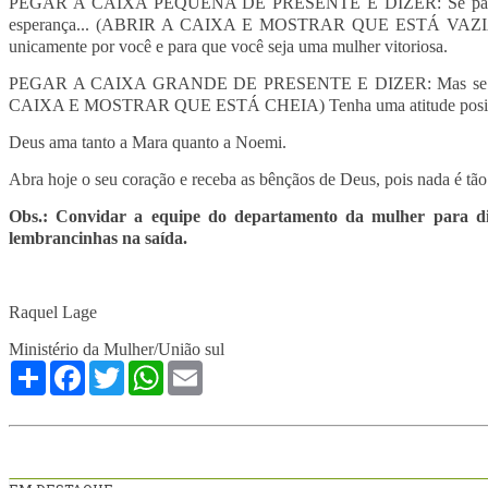
PEGAR A CAIXA PEQUENA DE PRESENTE E DIZER: Se para você hoj
esperança... (ABRIR A CAIXA E MOSTRAR QUE ESTÁ VAZIA) ...não
unicamente por você e para que você seja uma mulher vitoriosa.
PEGAR A CAIXA GRANDE DE PRESENTE E DIZER: Mas se hoje você 
CAIXA E MOSTRAR QUE ESTÁ CHEIA) Tenha uma atitude positiva
Deus ama tanto a Mara quanto a Noemi.
Abra hoje o seu coração e receba as bênçãos de Deus, pois nada é tão
Obs.: Convidar a equipe do departamento da mulher para dis
lembrancinhas na saída.
Raquel Lage
Ministério da Mulher/União sul
Compartilhe
Facebook
Twitter
WhatsApp
Email