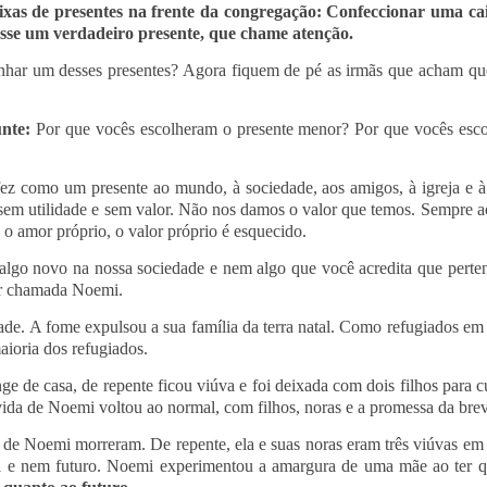
xas de presentes na frente da congregação: Confeccionar uma ca
osse um verdadeiro presente, que chame atenção.
ganhar um desses presentes? Agora fiquem de pé as irmãs que acham q
unte:
Por que vocês escolheram o presente menor? Por que vocês escol
z como um presente ao mundo, à sociedade, aos amigos, à igreja e à n
sem utilidade e sem valor. Não nos damos o valor que temos. Sempre a
 o amor próprio, o valor próprio é esquecido.
algo novo na nossa sociedade e nem algo que você acredita que perte
er chamada Noemi.
ade. A fome expulsou a sua família da terra natal. Como refugiados em 
ioria dos refugiados.
e de casa, de repente ficou viúva e foi deixada com dois filhos para c
ida de Noemi voltou ao normal, com filhos, noras e a promessa da bre
hos de Noemi morreram. De repente, ela e suas noras eram três viúvas
ial e nem futuro. Noemi experimentou a amargura de uma mãe ao ter q