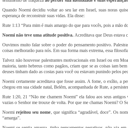
sentimento de fraqueza
ao perder sua identidade e suas esperança
Quando Noemi decidiu voltar ao seu lar em Israel, suas noras qu
esperança de reconstruir suas vidas. Ela disse:
Rute 1:13 “Para mim é mais amargo do que para vocês, pois a mão do
Noemi não teve uma atitude positiva.
Acreditava que Deus estava co
Ouvimos muito falar sobre o poder do pensamento positivo. Palestras
coisas melhorarão para nós. Em sua forma mais extrema, essa filosofia
Talvez não houvesse palestrantes motivacionais em Israel ou em Moa
maioria, tanto hebreus como pagãos, criam que se as coisas iam bem 
deuses tinham dado as costas para você ou estavam punindo pelos pe
Noemi certamente acreditava que fosse assim. A fome, o exílio, a pe
chegou em sua cidade natal, Belém, acompanhada de Rute, a persisten
Rute 1:20, 21 “Não me chamem Noemi” ela falou aos seus antigos 
vazias o Senhor me trouxe de volta. Por que me chamas Noemi? O S
Noemi
rejeitou seu nome
, que significa “agradável, doce”. Os nom
“amarga”.
Noemi se sentia amarga, tinha pensamentos negativos, não via em