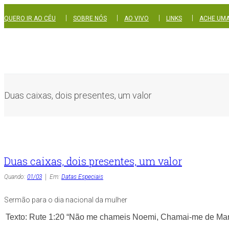
|
|
|
|
QUERO IR AO CÉU
SOBRE NÓS
AO VIVO
LINKS
ACHE UMA
Duas caixas, dois presentes, um valor
Duas caixas, dois presentes, um valor
Quando:
01/03
Em:
Datas Especiais
Sermão para o dia nacional da mulher
Texto: Rute 1:20 “Não me chameis Noemi, Chamai-me de Mar