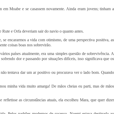
ssem em Moabe e se casassem novamente. Ainda eram jovens; tinham a
e Rute e Orfa deveriam sair do navio o quanto antes.
e, se encararmos a vida com otimismo, de uma perspectiva positiva, as
ente coisas boas nos sobrevirão.
ários países atualmente, era uma simples questão de sobrevivência. A
ofrendo dor e passando por situações difíceis, isso significava que os
la não tentava dar um ar positivo ou procurava ver o lado bom. Quando
nou minha vida muito amarga! De mãos cheias eu parti, mas de mãos
refletisse as circunstâncias atuais, ela escolheu Mara, que quer dize
cida. Pelos padrões modernos de sucesso, Noemi estava destinada ao