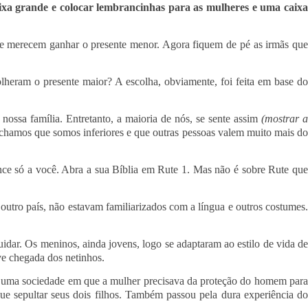
ixa grande e colocar lembrancinhas para as mulheres e uma caixa
ue merecem ganhar o presente menor. Agora fiquem de pé as irmãs que
heram o presente maior? A escolha, obviamente, foi feita em base d
ossa família. Entretanto, a maioria de nós, se sente assim
(mostrar 
chamos que somos inferiores e que outras pessoas valem muito mais d
nce só a você. Abra a sua Bíblia em Rute 1. Mas não é sobre Rute que
outro país, não estavam familiarizados com a língua e outros costumes.
uidar. Os meninos, ainda jovens, logo se adaptaram ao estilo de vida de
ve chegada dos netinhos.
 em uma sociedade em que a mulher precisava da proteção do homem para
ue sepultar seus dois filhos. Também passou pela dura experiência do