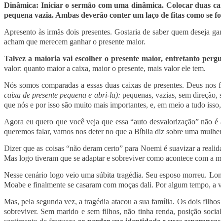
Dinâmica: Iniciar o sermão com uma dinâmica. Colocar duas cai
pequena vazia. Ambas deverão conter um laço de fitas como se f
Apresento às irmãs dois presentes. Gostaria de saber quem deseja 
acham que merecem ganhar o presente maior.
Talvez a maioria vai escolher o presente maior, entretanto perg
valor: quanto maior a caixa, maior o presente, mais valor ele tem.
Nós somos comparadas a essas duas caixas de presentes. Deus nos fe
caixa de presente pequena e abri-la):
pequenas, vazias, sem direção, 
que nós e por isso são muito mais importantes, e, em meio a tudo isso,
Agora eu quero que você veja que essa “auto desvalorização” não é 
queremos falar, vamos nos deter no que a Bíblia diz sobre uma mulh
Dizer que as coisas “não deram certo” para Noemi é suavizar a realid
Mas logo tiveram que se adaptar e sobreviver como acontece com a ma
Nesse cenário logo veio uma súbita tragédia. Seu esposo morreu. Long
Moabe e finalmente se casaram com moças dali. Por algum tempo, a v
Mas, pela segunda vez, a tragédia atacou a sua família. Os dois fil
sobreviver. Sem marido e sem filhos, não tinha renda, posição soc