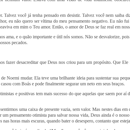
r. Talvez você já tenha pensado em desistir. Talvez você nem saiba di
hor, eu não quero ser vítima do meu pensamento negativo. Eu não fui 
aviva em mim o Teu amor. Então, o amor de Deus se faz real em nossa
os ama, e o quão importante e útil nós somos. Não se desvalorize, pois
nossos pecados.
os fazer desacreditar que Deus nos criou para um propósito. Que Ele 
da de Noemi mudar. Ela teve uma brilhante ideia para sustentar sua p
 casou com Boás e pode finalmente segurar um neto em seus braços.
mistas e positivas tem mais sucesso do que aquelas que saem por aí 
s sentirmos uma caixa de presente vazia, sem valor. Mas nestes dias 
r um pensamento otimista para salvar nossa vida, Deus ainda é o nosso 
as horas mais escuras, quando bater o desespero, contanto que esteja