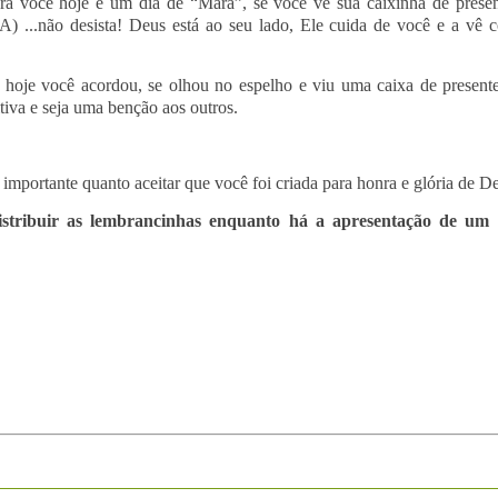
e é um dia de “Mara”, se você vê sua caixinha de presente tã
 desista! Deus está ao seu lado, Ele cuida de você e a vê como
acordou, se olhou no espelho e viu uma caixa de presente chei
 e seja uma benção aos outros.
 importante quanto aceitar que você foi criada para honra e glória de
tribuir as lembrancinhas enquanto há a apresentação de um l