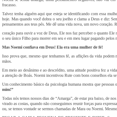
fracasso.
Talvez tenha alguém aqui que esteja se identificando com essa mulhe
hoje. Mas quando você dobra o seu joelho e clama a Deus e diz: Sen
pensamentos aos teus pés. Me dê uma vida nova, um novo coração. Re
coração para ouvir a voz de Deus, Ele nos faz perceber o quanto Ele n
o seu único Filho para morrer em seu e em meu lugar pagando pelos 
Mas Noemi confiava em Deus! Ela era uma mulher de fé!
Isso prova que, mesmo que tenhamos fé, as aflições da vida podem n
mãos.
Em meio ao desânimo e ao descrédito, uma atitude positiva fez a vi
a atenção de Boás. Noemi incentivou Rute com bons conselhos ela se
Um conhecimento básico da psicologia humana mostra que pessoas oti
mim!”
Todas nós temos nossos dias de “Amarga”, de estar pra baixo, de no
virado as costas, quando não conseguimos reunir forças para expressa
ou, se temos vontade se sermos chamadas de Mara ou Noemi. Mesmos n