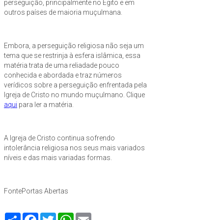
perseguição, principalmente no Egito e em
outros países de maioria muçulmana.
Embora, a perseguição religiosa não seja um
tema que se restrinja à esfera islâmica, essa
matéria trata de uma reliadade pouco
conhecida e abordada e traz números
verídicos sobre a perseguição enfrentada pela
Igreja de Cristo no mundo muçulmano. Clique
aqui
para ler a matéria.
A Igreja de Cristo continua sofrendo
intolerância religiosa nos seus mais variados
níveis e das mais variadas formas.
FontePortas Abertas
Compartilhe
Facebook
Twitter
WhatsApp
Email