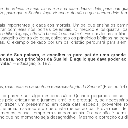
 há de ordenar a seus filhos e à sua casa depois dele, para que g
ízo; para que o Senhor faça vir sobre Abraão o que acerca dele tem
mais importantes já dada aos mortais. Um pai que ensina os cami
ar com eles nos portais celestiais. O médico e psiquiatra Iça
 o filho à igreja, não vão buscá-lo na
cadeia
". Ensinar Jesus ao filho
 evangelho dentro de casa,
aplicando os princípios bíblicos na con
ras. O exemplo deixado por um pai cristão perdurará para além
or de Sua palavra, e escolheu-o para pai de uma grande
ua casa, nos princípios da Sua lei. E aquilo que dava poder ao
vida.
” —
Educação
, p. 187.
lhos, mas criai-os na doutrina e admoestação do Senhor’’
(Efésios 6:4).
filho parece ser algo desnecessário. Quando pegamos nosso fi
s pela criaturinha e juramos amá-lo e protegê-lo, se necessário
er, trazer um presentinho em cada data especial, prover-lhe r
que ama; mas isso é o que custa menos ao pai. Prova maior de
namentos, passar tempo em sua companhia. O amor não é permis
smo que no momento seja desagradável. Mesmo a correção ou dis