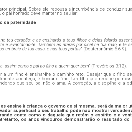
 ator principal. Sobre ele repousa a incumbência de conduzir sua
 o pai honrado deve manter no seu lar:
io da paternidade
o no teu coração; e as ensinarás a teus filhos e delas falarás asse
te e levantando-te. Também as atarás por sinal na tua mão, e te s
nos umbrais de tua casa, e nas tuas portas”
(Deuteronômio 6:6-9).
a, assim como o pai ao filho a quem quer bem’’
(Provérbios 3:12).
a um filho é ensinar-lhe o caminho reto. Desejar que o filho s
almente aconteça, é honrar o filho. Um filho que recebe permis
ndendo que seu pai não o ama. A correção, a disciplina e a e
ões ensine à criança o governo de si mesma, será da maior ut
vador superficial o seu trabalho pode não mostrar verdadeiro
rande conta como o daquele que retém o espírito e a von
ntretanto, os anos vindouros demonstrarão o resultado do