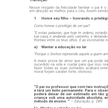
Transição
Nesse resgate da felicidade familiar o pai é o
em direção ao melhor, para o céu. Assim sendo,
1.
Honre seu filho – honrando o privilég
Como honrar o privilégio de ser pai?
“E estas palavras, que hoje te ordeno, estarã
tua casa, e andando pelo caminho, e deitando-
frontais entre os teus olhos. E as escreverás 
a)
Manter a educação no lar
‘’Porque o Senhor repreende aquele a quem am
A maior prova de amor que um pai pode dar 
sucedido na vida e cuidar para que isso re
fazer todas as suas vontades acabará ente
moral forjam caráter forte, vitorioso.
‘’O pai ou professor que com tais instruç
e terá um êxito permanente. Para o obser
poderá deixar de ser estimado em tão g
criança sob uma autoridade absoluta; e
método de ensino. ’’
—
Educação
, p. 289.