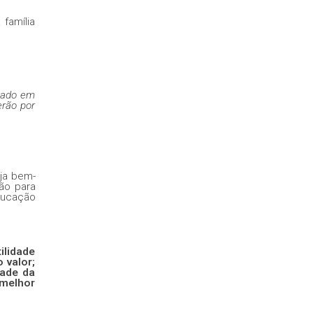
 família
ntado em
erão por
eja bem-
são para
ducação
ilidade
 valor;
tade da
 melhor