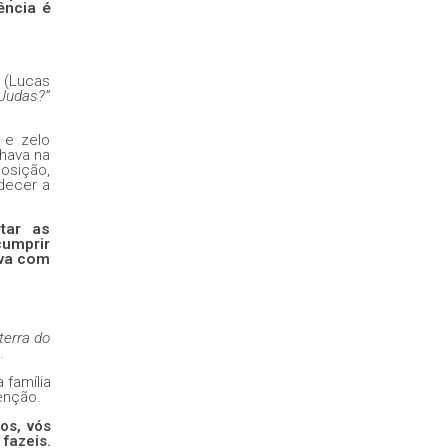
ência é
”
(Lucas
 Judas?”
 e zelo
lhava na
osição,
decer a
tar as
cumprir
ava com
terra do
.
 família
enção.
os, vós
fazeis.