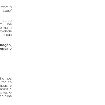
uardem o
 falado”
nhos do
mi Tiba
 é muito
vivência
 de sua
 nação,
 ensino
lho nos
 for, ao
oupas e
 amor é
sivo. O
ciplina