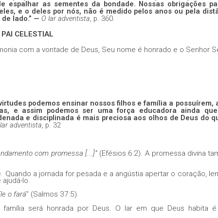
 de espalhar as sementes da bondade. Nossas obrigações p
les, e o deles por nós, não é medido pelos anos ou pela distâ
 de lado.” —
O lar adventista
, p. 360.
o PAI CELESTIAL
harmonia com a vontade de Deus, Seu nome é honrado e o Senhor S
virtudes podemos ensinar nossos filhos e família a possuírem, 
ílias, e assim podemos ser uma força educadora ainda qu
enada e disciplinada é mais preciosa aos olhos de Deus do q
lar adventista
, p. 32
mandamento com promessa [...]”
(Efésios 6:2). A promessa
divina t
. Quando a jornada for pesada e a angústia apertar o coração, l
ajudá-lo.
le o fará
”
(Salmos 37:5).
 família será honrada por Deus. O lar em que Deus habita é