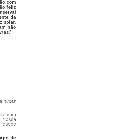
rão com
ão feliz
nservai
ente da
 solar,
tam não
vras.”
—
 a nudez
curaram
s. Nossa
r dados
irpe de