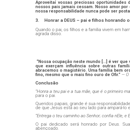
Aproveitai vossas preciosas oportunidades
nossos pais jamais cessam. Nosso amor por e
nossa responsabilidade nunca pode ser posta
3.
Honrar a DEUS – pai e filhos honrando 
Quando o pai, os filhos e a família vivem em 
agrada disso.
“Nossa ocupação neste mundo [...] é ver que 
que exerçam influência sobre outras fam
abracemos o magistério. Uma família bem ord
fino, mesmo que o mais fino ouro de Ofir.”
—
O 
Conclusão
“Honra a teu pai e a tua mãe, que é o primeiro 
para o pai.
Queridos papais, grande é sua responsabilidade
de que Jesus está ao seu lado para ampará-lo e 
“Entrega o teu caminho ao Senhor; confia nEle, e E
O pai dedicado será honrado por Deus. Sua
abençoado.