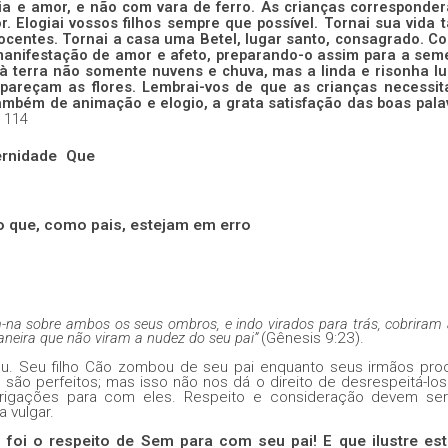
ria e amor, e não com vara de ferro. As crianças corresponde
 Elogiai vossos filhos sempre que possível. Tornai sua vida t
nocentes. Tornai a casa uma Betel, lugar santo, consagrado. Co
manifestação de amor e afeto, preparando-o assim para a sem
 terra não somente nuvens e chuva, mas a linda e risonha luz
areçam as flores. Lembrai-vos de que as crianças necessi
mbém de animação e elogio, a grata satisfação das boas pala
. 114
ernidade Que
o que, como pais, estejam em erro
a sobre ambos os seus ombros, e indo virados para trás,
cobriram
aneira que não viram a nudez do seu pai”
(Gênesis 9:23).
 nu. Seu filho Cão zombou de seu pai enquanto seus irmãos pro
 são perfeitos; mas isso não nos dá o direito de desrespeitá-lo
rigações para com eles. Respeito e consideração devem se
 vulgar.
 foi o respeito de Sem para com seu pai! E que ilustre est