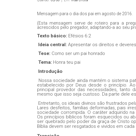
Quando:
05/08
Em:
Vida Cristã
Mensagem para o dia dos pai em agosto de 2016.
(Esta mensagem serve de roteiro para a preg
acrescidos pelo pregador, adaptando-a ao seu pró
Texto básico:
Efésios 6:2
Ideia central:
Apresentar os direitos e deveres
Tese:
Como ser um pai honrado
Tema:
Honra teu pai
Introdução
Nossa sociedade ainda mantém o sistema patr
estabelecido por Deus desde o princípio. Ao
principal provedor das necessidades, tanto da
mesmo que isso seja custoso. Da parte dele e
Entretanto, os ideais divinos são frustrados p
Lares desfeitos, famílias deformadas, pais irr
sociedade corrompida. O caráter adquirido na 
Os princípios bíblicos foram esquecidos ou ab
ser quebrado pelo poder da graça de Cristo op
Bíblia devem ser resgatados e vividos em cada l