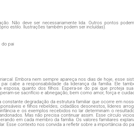
ação. Não deve ser necessariamente lida. Outros pontos podem
prio estilo. Ilustrações também podem ser incluídas).
 do pai
iarcal. Embora nem sempre apareça nos dias de hoje, esse sist
 pai cabe a responsabilidade da liderança da família. Ele tam
 esposa, quanto dos filhos. Espera-se do pai que proteja sua 
speram-se sacrifício e abnegação, bem como amor, força e cuida
ela constante degradação da estrutura familiar que ocorre em noss
esponsáveis e filhos rebeldes; cidadãos desonestos, líderes arro
infância e os exemplos recebidos no lar determinam o resultado
andonados. Mas não precisa continuar assim. Esse círculo vici
erando em cada membro da família. Os valores familiares expla
ar. Esse contexto nos convida a refletir sobre a importância do pa