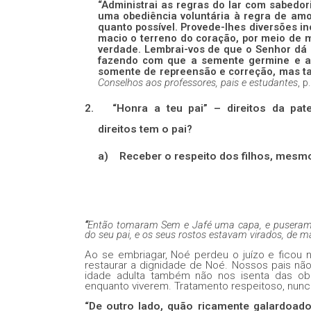
“Administrai as regras do lar com sabedo
uma obediência voluntária à regra de amor.
quanto possível. Provede-lhes diversões i
macio o terreno do coração, por meio de 
verdade. Lembrai-vos de que o Senhor dá à
fazendo com que a semente germine e ap
somente de repreensão e correção, mas ta
Conselhos aos professores, pais e estudantes
, p
2.
“Honra a teu pai” – direitos da pat
direitos tem o pai?
a)
Receber o respeito dos filhos, mesm
“
Então tomaram Sem e Jafé uma capa, e puseram-n
do seu pai, e os seus rostos estavam virados, de m
Ao se embriagar, Noé perdeu o juízo e ficou
restaurar a dignidade de Noé. Nossos pais não
idade adulta também não nos isenta das ob
enquanto viverem. Tratamento respeitoso, nunca
“De outro lado, quão ricamente galardoado