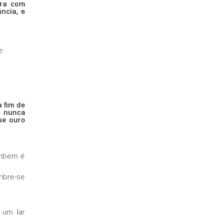
ara com
ncia, e
e
a fim de
e nunca
ue ouro
ambém é
embre-se
 um lar