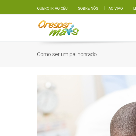
|
|
|
QUERO IR AO CÉU
SOBRE NÓS
AO VIVO
L
Como ser um pai honrado