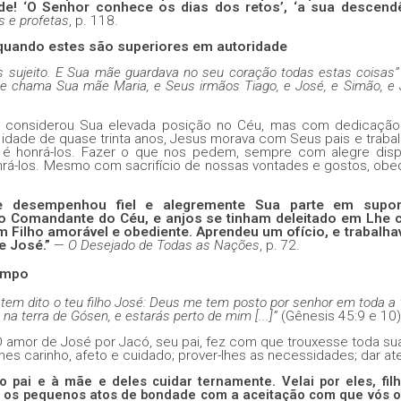
e! ‘O Senhor conhece os dias dos retos’, ‘a sua descend
s e profetas
, p. 118.
quando estes são superiores em autoridade
hes sujeito. E Sua mãe guardava no seu coração todas estas coisas
 se chama Sua mãe Maria, e Seus irmãos Tiago, e José, e Simão, e
ão considerou Sua elevada posição no Céu, mas com dedicação
a idade de quase trinta anos, Jesus morava com Seus pais e traba
 é honrá-los. Fazer o que nos pedem, sempre com alegre disp
rá-los. Mesmo com sacrifício de nossas vontades e gostos, obe
e desempenhou fiel e alegremente Sua parte em supor
 o Comandante do Céu, e anjos se tinham deleitado em Lhe 
m Filho amorável e obediente. Aprendeu um ofício, e trabalh
de José.”
—
O Desejado de Todas as Nações
, p.
72.
tempo
im tem dito o teu filho José: Deus me tem posto por senhor em
toda a 
 na terra de Gósen, e estarás perto de mim [...]”
(Gênesis 45:9 e 10)
 amor de José por Jacó, seu pai, fez com que trouxesse toda sua
lhes carinho, afeto e cuidado; prover-lhes as necessidades; dar at
pai e à mãe e deles cuidar ternamente. Velai por eles, filh
os pequenos atos de bondade com a aceitação com que vós o 