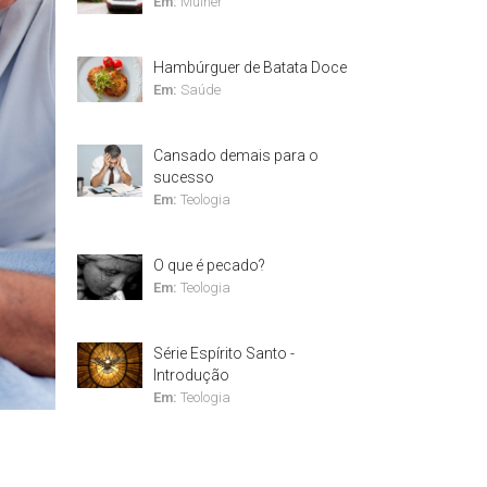
Em:
Mulher
Hambúrguer de Batata Doce
Em:
Saúde
Cansado demais para o
sucesso
Em:
Teologia
O que é pecado?
Em:
Teologia
Série Espírito Santo -
Introdução
Em:
Teologia