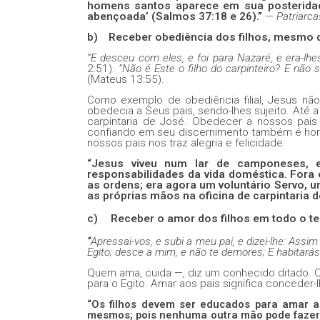
homens santos aparece em sua posteridad
abençoada’ (Salmos 37:18 e 26).”
—
Patriarca
b)
Receber obediência dos filhos, mesmo 
“E desceu com eles, e foi para Nazaré, e era-l
2:51).
“Não é Este o filho do carpinteiro? E não
(Mateus 13:55).
Como exemplo de obediência filial, Jesus n
obedecia a Seus pais, sendo-lhes sujeito. Até 
carpintaria de José. Obedecer a nossos pais
confiando em seu discernimento também é hon
nossos pais nos traz alegria e felicidade.
“Jesus viveu num lar de camponeses, 
responsabilidades da vida doméstica. Fora
as ordens; era agora um voluntário Servo, u
as próprias mãos na oficina de carpintaria 
c)
Receber o amor dos filhos em todo o 
“
Apressai-vos, e subi a meu pai, e dizei-lhe: Ass
Egito; desce a mim, e não te demores; E habitarás
Quem ama, cuida —, diz um conhecido ditado. O
para o Egito. Amar aos pais significa conceder-
“Os filhos devem ser educados para amar ao 
mesmos; pois nenhuma outra mão pode fazer 