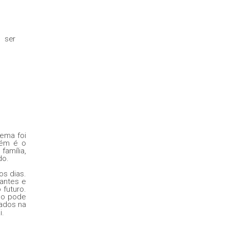
 ser
ema foi
bém é o
família,
do.
os dias.
gantes e
 futuro.
oso pode
nados na
i.