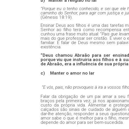
b)
Manter a religião no lar
‘’Porque eu o tenho conhecido, e sei que ele
caminho do Senhor, para agir com justiça e ju
(Gênesis 18:19).
Ensinar Deus aos filhos é uma das tarefas 
Senhor ao filho terá como recompensa entr
cunhou uma frase muito atual: "
Pais que levam
mais do que professar ser cristão. É viver o
familiar. É falar de Deus mesmo sem palav
existência.
‘’Deus chamou Abraão para ser ensinad
porque viu que instruiria aos filhos e à s
de Abraão, era a influência de sua própria 
c)
Manter o amor no lar
‘’E vós, pais, não provoqueis à ira a vossos fi
Falar da obrigação de um pai amar a seu 
braços pela primeira vez, já nos apaixonamo
custo da própria vida. Alimentar e proteg
calçados são sinais de cuidado de alguém 
dar-lhe atenção, responder a seus questio
amor sabe o que é melhor para o filho, me
depende do amor para ser bem-sucedida.