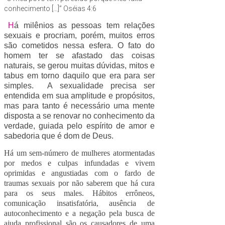
conhecimento [...]” Oséias 4:6
H
á milênios as pessoas tem relações
sexuais e procriam, porém, muitos erros
são cometidos nessa esfera. O fato do
homem ter se afastado das coisas
naturais, se gerou muitas dúvidas, mitos e
tabus em torno daquilo que era para ser
simples. A sexualidade precisa ser
entendida em sua amplitude e propósitos,
mas para tanto é necessário uma mente
disposta a se renovar no conhecimento da
verdade, guiada pelo espírito de amor e
sabedoria que é dom de Deus.
Há um sem-número de mulheres atormentadas
por medos e culpas infundadas e vivem
oprimidas e angustiadas com o fardo de
traumas sexuais por não saberem que há cura
para os seus males. Hábitos errôneos,
comunicação insatisfatória, ausência de
autoconhecimento e a negação pela busca de
ajuda profissional são os causadores de uma