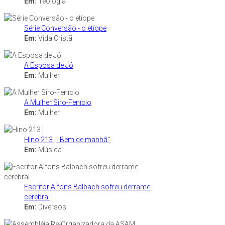
Em:
Teologia
Série Conversão - o etíope
Em:
Vida Cristã
A Esposa de Jó
Em:
Mulher
A Mulher Siro-Fenício
Em:
Mulher
Hino 213 | "Bem de manhã"
Em:
Música
Escritor Alfons Balbach sofreu derrame
cerebral
Em:
Diversos