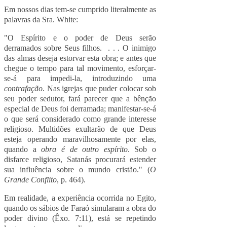
Em nossos dias tem-se cumprido literalmente as
palavras da Sra. White:
"O Espírito e o poder de Deus serão
derramados sobre Seus filhos. . . . O inimigo
das almas deseja estorvar esta obra; e antes que
chegue o tempo para tal movimento, esforçar-
se-á para impedi-la, introduzindo uma
contrafação
. Nas igrejas que puder colocar sob
seu poder sedutor, fará parecer que a bênção
especial de Deus foi derramada; manifestar-se-á
o que será considerado como grande interesse
religioso. Multidões exultarão de que Deus
esteja operando maravilhosamente por elas,
quando a
obra é de outro espírito
. Sob o
disfarce religioso, Satanás procurará estender
sua influência sobre o mundo cristão." (
O
Grande Conflito
, p. 464).
Em realidade, a experiência ocorrida no Egito,
quando os sábios de Faraó simularam a obra do
poder divino (Êxo. 7:11), está se repetindo