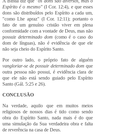
A Bíblia diz que
"os dons são diversos, mas o
Espírito é o mesmo"
(I Cor. 12:4), e que esses
dons são distribuídos pelo Espírito a cada um,
"como Lhe apraz" (I Cor. 12:11); portanto o
fato de um genuíno cristão viver em plena
conformidade com a vontade de Deus, mas não
possuir
determinado dom
(como é o caso do
dom de línguas), não é evidência de que ele
não seja cheio do Espírito Santo.
Por outro lado, o próprio fato de alguém
vangloriar-se de possuir determinado dom
que
outra pessoa não possui, é evidência clara de
que ele não está sendo guiado pelo Espírito
Santo (Gál. 5:25 e 26).
CONCLUSÃO
Na verdade, aquilo que em muitos meios
religiosos de nossos dias é tido como sendo
obra do Espírito Santo, nada mais é do que
uma simulação da Sua verdadeira obra e falta
de reverência na casa de Deus.