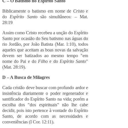
C – O Batismo no Espírito Santo
Biblicamente o batismo em nome de
Cristo
e
do
Espírito Santo
são simultâneos: – Mat.
28:19
Assim como Cristo recebeu a unção do Espírito
Santo por ocasião do Seu batismo nas águas do
rio Jordão, por João Batista (Mar. 1:10), todos
aqueles que aceitam as boas novas da salvação
devem ser batizados ao mesmo tempo "em
nome do Pai e do
Filho
e do
Espírito Santo
"
(Mat. 28:19).
D – A Busca de Milagres
Cada cristão deve buscar com profundo ardor e
insistência diariamente o poder regenerador e
santificador do Espírito Santo na vida; porém a
escolha dos "dos espirituais" não lhe cabe
decidir, pois isto pertence à vontade do Espírito
Santo, de acordo com as necessidades e
conveniências (I Cor. 12:11).