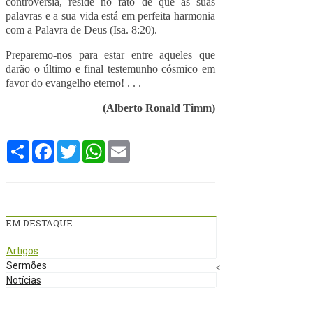
controvérsia, reside no fato de que as suas
palavras e a sua vida está em perfeita harmonia
com a Palavra de Deus (Isa. 8:20).
Preparemo-nos para estar entre aqueles que
darão o último e final testemunho cósmico em
favor do evangelho eterno! . . .
(Alberto Ronald Timm)
Compartilhe
Facebook
Twitter
WhatsApp
Email
EM DESTAQUE
Artigos
Sermões
<
Notícias