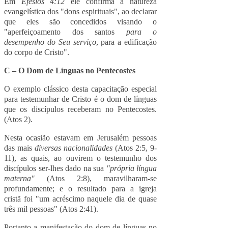
Em
Efésios 4:12
ele confirma a natureza
evangelística dos "dons espirituais", ao declarar
que eles são concedidos visando o
"aperfeiçoamento dos santos
para o
desempenho do Seu serviço
, para a edificação
do corpo de Cristo".
C – O Dom de Línguas no Pentecostes
O exemplo clássico desta capacitação especial
para testemunhar de Cristo é o dom de línguas
que os discípulos receberam no Pentecostes.
(Atos 2).
Nesta ocasião estavam em Jerusalém pessoas
das mais
diversas nacionalidades
(Atos 2:5, 9-
11), as quais, ao ouvirem o testemunho dos
discípulos ser-lhes dado na sua
"própria língua
materna"
(Atos 2:8), maravilharam-se
profundamente; e o resultado para a igreja
cristã foi "um acréscimo naquele dia de quase
três mil pessoas" (Atos 2:41).
Portanto a manifestação do dom de línguas no