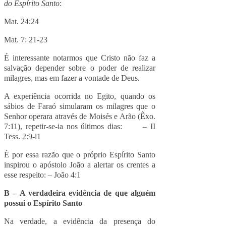
do Espírito Santo
:
Mat. 24:24
Mat. 7: 21-23
É interessante notarmos que Cristo não faz a
salvação depender sobre o poder de realizar
milagres, mas em fazer a vontade de Deus.
A experiência ocorrida no Egito, quando os
sábios de Faraó simularam os milagres que o
Senhor operara através de Moisés e Arão (Êxo.
7:11), repetir-se-ia nos últimos dias: – II
Tess. 2:9-l1
É por essa razão que o próprio Espírito Santo
inspirou o apóstolo João a alertar os crentes a
esse respeito: – João 4:1
B – A verdadeira evidência de que alguém
possui o Espírito Santo
Na verdade, a evidência da presença do