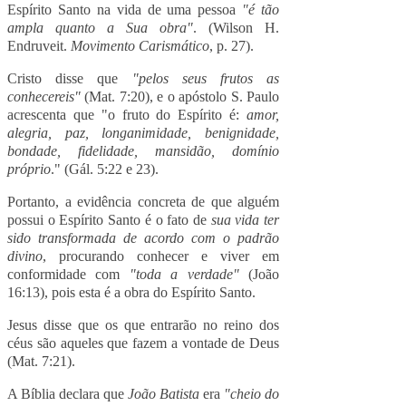
Espírito Santo na vida de uma pessoa
"é tão
ampla quanto a Sua obra"
. (Wilson H.
Endruveit.
Movimento Carismático
, p. 27).
Cristo disse que
"pelos seus frutos as
conhecereis"
(Mat. 7:20), e o apóstolo S. Paulo
acrescenta que "o fruto do Espírito é:
amor,
alegria, paz, longanimidade, benignidade,
bondade, fidelidade, mansidão, domínio
próprio
." (Gál. 5:22 e 23).
Portanto, a evidência concreta de que alguém
possui o Espírito Santo é o fato de
sua vida ter
sido transformada de acordo com o padrão
divino
, procurando conhecer e viver em
conformidade com
"toda a verdade"
(João
16:13), pois esta é a obra do Espírito Santo.
Jesus disse que os que entrarão no reino dos
céus são aqueles que fazem a vontade de Deus
(Mat. 7:21).
A Bíblia declara que
João Batista
era
"cheio do