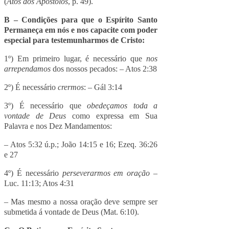
(
Atos dos Apóstolos
, p. 49).
B – Condições para que o Espírito Santo
Permaneça em nós e nos capacite com poder
especial para testemunharmos de Cristo:
1º) Em primeiro lugar, é necessário que
nos
arrependamos
dos nossos pecados: – Atos 2:38
2º) É necessário
crermos
: – Gál 3:14
3º) É necessário que
obedeçamos toda a
vontade de Deus
como expressa em Sua
Palavra e nos Dez Mandamentos:
– Atos 5:32 ú.p.; João 14:15 e 16; Ezeq. 36:26
e 27
4º) É necessário
perseverarmos em oração
–
Luc. 11:13; Atos 4:31
– Mas mesmo a nossa oração deve sempre ser
submetida á vontade de Deus (Mat. 6:10).