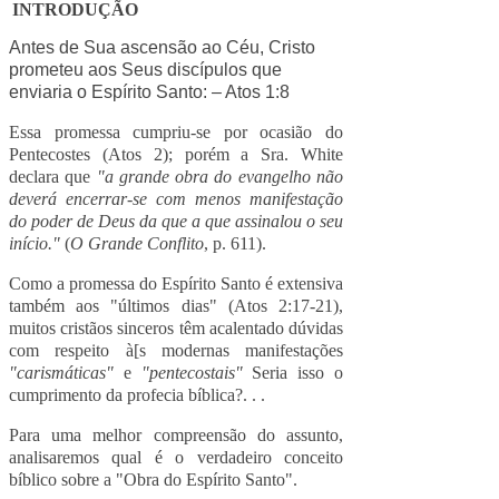
INTRODUÇÃO
Antes de Sua ascensão ao Céu, Cristo
prometeu aos Seus discípulos que
enviaria o Espírito Santo: – Atos 1:8
Essa promessa cumpriu-se por ocasião do
Pentecostes (Atos 2); porém a Sra. White
declara que
"a grande obra do evangelho não
deverá encerrar-se com menos manifestação
do poder de Deus da que a que assinalou o seu
início."
(
O Grande Conflito
, p. 611).
Como a promessa do Espírito Santo é extensiva
também aos "últimos dias" (Atos 2:17-21),
muitos cristãos sinceros têm acalentado dúvidas
com respeito à[s modernas manifestações
"carismáticas"
e
"pentecostais"
Seria isso o
cumprimento da profecia bíblica?. . .
Para uma melhor compreensão do assunto,
analisaremos qual é o verdadeiro conceito
bíblico sobre a "Obra do Espírito Santo".