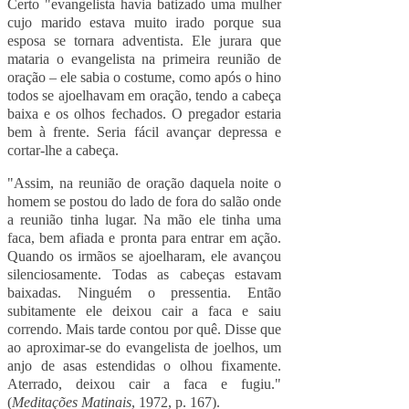
Certo "evangelista havia batizado uma mulher
cujo marido estava muito irado porque sua
esposa se tornara adventista. Ele jurara que
mataria o evangelista na primeira reunião de
oração – ele sabia o costume, como após o hino
todos se ajoelhavam em oração, tendo a cabeça
baixa e os olhos fechados. O pregador estaria
bem à frente. Seria fácil avançar depressa e
cortar-lhe a cabeça.
"Assim, na reunião de oração daquela noite o
homem se postou do lado de fora do salão onde
a reunião tinha lugar. Na mão ele tinha uma
faca, bem afiada e pronta para entrar em ação.
Quando os irmãos se ajoelharam, ele avançou
silenciosamente. Todas as cabeças estavam
baixadas. Ninguém o pressentia. Então
subitamente ele deixou cair a faca e saiu
correndo. Mais tarde contou por quê. Disse que
ao aproximar-se do evangelista de joelhos, um
anjo de asas estendidas o olhou fixamente.
Aterrado, deixou cair a faca e fugiu."
(
Meditações Matinais
, 1972, p. 167).