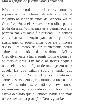
Mas a gangue de juvenis jamais apareceu.. .
Não muito depois da meia-noite, enquanto
soprava a brisa noturna, ali estava o policial
vigiando ao redor da tenda da Senhora White.
Com freqüência ele voltava o seu olhar para a
tenda da irmã White, mas esta permanecia em
perfeita paz em meio à escuridão. Ele pensou
em voltar sua atenção para outra parte do
acampamento, porém antes que ele o fizesse
divisou um facho de luz subitamente pairar
sobre a tenda da senhora White.
Gradativamente a luz assumia forma e tornava-
se mais distinta. Em meio às trevas daquela
noite, ele divisou a figura de um anjo em meio
àquela luz que pairava sobre a tenda, que
guarnecia a Sra. White. O policial prostrou-se
sobre os seus joelhos, e continuou a fitar o anjo
por vários minutos, e então ele levantou-se
vagarosamente, afastando-se do local. Ele
estava decidido que a Senhora White não mais
necessitava a sua proteção. Deus aguardava.