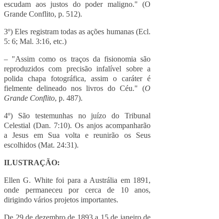
escudam aos justos do poder maligno." (O
Grande Conflito, p. 512).
3º) Eles registram todas as ações humanas (Ecl.
5: 6; Mal. 3:16, etc.)
– "Assim como os traços da fisionomia são
reproduzidos com precisão infalível sobre a
polida chapa fotográfica, assim o caráter é
fielmente delineado nos livros do Céu." (
O
Grande Conflito
, p. 487).
4º) São testemunhas no juízo do Tribunal
Celestial (Dan. 7:10). Os anjos acompanharão
a Jesus em Sua volta e reunirão os Seus
escolhidos (Mat. 24:31).
ILUSTRAÇÃO:
Ellen G. White foi para a Austrália em 1891,
onde permaneceu por cerca de 10 anos,
dirigindo vários projetos importantes.
De 29 de dezembro de 1893 a 15 de janeiro de