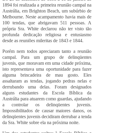
1894 foi realizada a primeira reunião campal na
Austrália, em
Brighton Beach
, um subúrbio de
Melbourne
. Neste acampamento havia mais de
100 tendas, que abrigavam 511 pessoas. A
própria Sra. White declarou não ter visto tão
profunda dedicação religiosa e entusiasmo
desde as reuniões mileritas de 1843 e 1844.
Porém nem todos apreciaram tanto a reunião
campal. Para um grupo de delinqüentes
juvenis, que moravam em uma cidade próxima,
isto representava uma oportunidade para fazer
alguma brincadeira de mau gosto. Eles
assaltaram as tendas, jogando pedras nelas e
derrubando uma delas. Foram designados
alguns estudantes da Escola Bíblica da
Austrália para atuarem como guardas, ajudando
a controlar os delinqüentes juvenis.
Impossibilitados de causar maiores danos, os
delinqüentes juvenis decidiram derrubar a tenda
da Sra. White sobre ela na próxima noite.