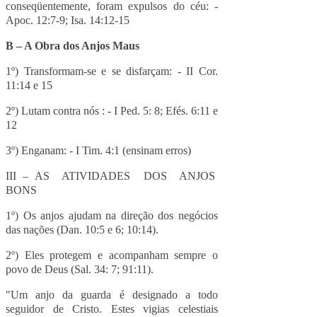
conseqüentemente, foram expulsos do céu: -
Apoc. 12:7-9; Isa. 14:12-15
B – A Obra dos Anjos Maus
1º) Transformam-se e se disfarçam: - II Cor.
11:14 e 15
2º) Lutam contra nós : - I Ped. 5: 8; Efés. 6:11 e
12
3º) Enganam: - I Tim. 4:1 (ensinam erros)
III – AS ATIVIDADES DOS ANJOS
BONS
1º) Os anjos ajudam na direção dos negócios
das nações (Dan. 10:5 e 6; 10:14).
2º) Eles protegem e acompanham sempre o
povo de Deus (Sal. 34: 7; 91:11).
"Um anjo da guarda é designado a todo
seguidor de Cristo. Estes vigias celestiais