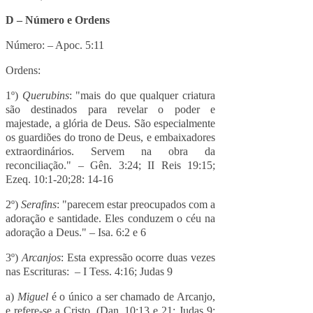
D – Número e Ordens
Número: – Apoc. 5:11
Ordens:
1º)
Querubins
: "mais do que qualquer criatura
são destinados para revelar o poder e
majestade, a glória de Deus. São especialmente
os guardiões do trono de Deus, e embaixadores
extraordinários. Servem na obra da
reconciliação." – Gên. 3:24; II Reis 19:15;
Ezeq. 10:1-20;28: 14-16
2º)
Serafins
: "parecem estar preocupados com a
adoração e santidade. Eles conduzem o céu na
adoração a Deus." – Isa. 6:2 e 6
3º)
Arcanjos
: Esta expressão ocorre duas vezes
nas Escrituras: – I Tess. 4:16; Judas 9
a)
Miguel
é o único a ser chamado de Arcanjo,
e refere-se a Cristo. (Dan. 10:13 e 21; Judas 9;