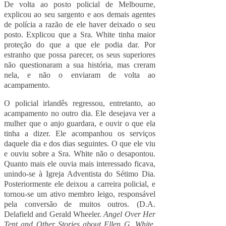
De volta ao posto policial de
Melbourne
,
explicou ao seu sargento e aos demais agentes
de polícia a razão de ele haver deixado o seu
posto. Explicou que a Sra. White tinha maior
proteção do que a que ele podia dar. Por
estranho que possa parecer, os seus superiores
não questionaram a sua história, mas creram
nela, e não o enviaram de volta ao
acampamento.
O policial irlandês regressou, entretanto, ao
acampamento no outro dia. Ele desejava ver a
mulher que o anjo guardara, e ouvir o que ela
tinha a dizer. Ele acompanhou os serviços
daquele dia e dos dias seguintes. O que ele viu
e ouviu sobre a Sra. White não o desapontou.
Quanto mais ele ouvia mais interessado ficava,
unindo-se à Igreja Adventista do Sétimo Dia.
Posteriormente ele deixou a carreira policial, e
tornou-se um ativo membro leigo, responsável
pela conversão de muitos outros. (D.A.
Delafield and Gerald Wheeler.
Angel Over Her
Tent and Other Stories about Ellen G. White
,