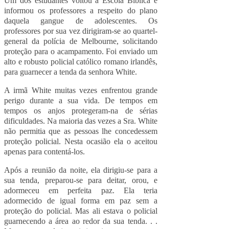
Um dos estudantes voltou à Escola Bíblica e
informou os professores a respeito do plano
daquela gangue de adolescentes. Os
professores por sua vez dirigiram-se ao quartel-
general da polícia de
Melbourne
, solicitando
proteção para o acampamento. Foi enviado um
alto e robusto policial católico romano irlandês,
para guarnecer a tenda da senhora White.
A irmã White muitas vezes enfrentou grande
perigo durante a sua vida. De tempos em
tempos os anjos protegeram-na de sérias
dificuldades. Na maioria das vezes a Sra. White
não permitia que as pessoas lhe concedessem
proteção policial. Nesta ocasião ela o aceitou
apenas para contentá-los.
Após a reunião da noite, ela dirigiu-se para a
sua tenda, preparou-se para deitar, orou, e
adormeceu em perfeita paz. Ela teria
adormecido de igual forma em paz sem a
proteção do policial. Mas ali estava o policial
guarnecendo a área ao redor da sua tenda. . .