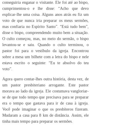
conseguiria enganar o visitante. Ele foi até ao bispo,
cumprimentou-o e lhe disse: “Acho que devo
explicar-lhe uma coisa. Alguns anos atrás eu fiz um
voto de que nunca iria preparar os meus sermões,
mas confiaria no Espírito Santo”. “Está tudo bem”,
disse o bispo, compreendendo muito bem a situação.
O culto começou, mas, no meio do sermão, o bispo
levantou-se e saiu. Quando o culto terminou, o
pastor foi para o vestíbulo da igreja. Encontrou
sobre a mesa um bilhete com a letra do bispo e nele
estava escrito o seguinte: “Eu te absolvo do teu
voto”.
Agora quero contar-lhes outra história, desta vez, de
um pastor presbiteriano arrogante. Este pastor
morava ao lado da igreja. Ele costumava vangloriar-
se de que todo tempo que precisava para se preparar
era o tempo que gastava para ir de casa à igreja.
Você pode imaginar o que os presbíteros fizeram.
Mudaram a casa para 8 km de distância. Assim, ele
tinha mais tempo para preparar os sermões.