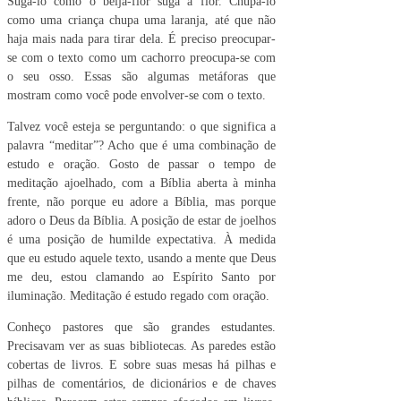
Sugá-lo como o beija-flor suga a flor. Chupá-lo
como uma criança chupa uma laranja, até que não
haja mais nada para tirar dela. É preciso preocupar-
se com o texto como um cachorro preocupa-se com
o seu osso. Essas são algumas metáforas que
mostram como você pode envolver-se com o texto.
Talvez você esteja se perguntando: o que significa a
palavra “meditar”? Acho que é uma combinação de
estudo e oração. Gosto de passar o tempo de
meditação ajoelhado, com a Bíblia aberta à minha
frente, não porque eu adore a Bíblia, mas porque
adoro o Deus da Bíblia. A posição de estar de joelhos
é uma posição de humilde expectativa. À medida
que eu estudo aquele texto, usando a mente que Deus
me deu, estou clamando ao Espírito Santo por
iluminação. Meditação é estudo regado com oração.
Conheço pastores que são grandes estudantes.
Precisavam ver as suas bibliotecas. As paredes estão
cobertas de livros. E sobre suas mesas há pilhas e
pilhas de comentários, de dicionários e de chaves