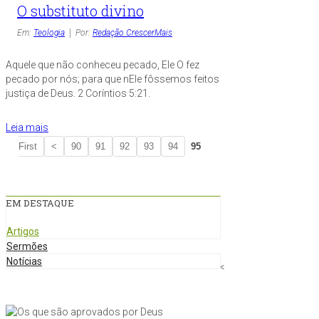
O substituto divino
Em:
Teologia
Por:
Redação CrescerMais
Aquele que não conheceu pecado, Ele O fez
pecado por nós; para que nEle fôssemos feitos
justiça de Deus. 2 Coríntios 5:21.
Leia mais
First
<
90
91
92
93
94
95
EM DESTAQUE
Artigos
Sermões
Notícias
<