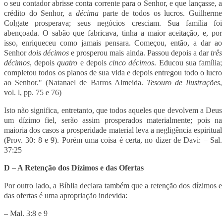
o seu contador abrisse conta corrente para o Senhor, e que lançasse, a
crédito do Senhor, a
décima
parte de todos os lucros. Guilherm
Colgate prosperava; seus negócios cresciam. Sua família foi
abençoada. O sabão que fabricava, tinha a maior aceitação, e, por
isso, enriqueceu como jamais pensara. Começou, então, a dar ao
Senhor
dois décimos
e prosperou mais ainda. Passou depois a dar
trê
décimos
, depois
quatro
e depois
cinco décimos
. Educou sua família
completou todos os planos de sua vida e depois entregou todo o lucro
ao Senhor." (Natanael de Barros Almeida.
Tesouro de Ilustrações
,
vol. l, pp. 75 e 76)
Isto não significa, entretanto, que todos aqueles que devolvem a Deus
um dízimo fiel, serão assim prosperados materialmente; pois na
maioria dos casos a prosperidade material leva a negligência espiritual
(Prov. 30: 8 e 9). Porém uma coisa é certa, no dizer de Davi: – Sal.
37:25
D – A Retenção dos Dízimos e das Ofertas
Por outro lado, a Bíblia declara também que a retenção dos dízimos e
das ofertas é uma apropriação indevida:
– Mal. 3:8 e 9