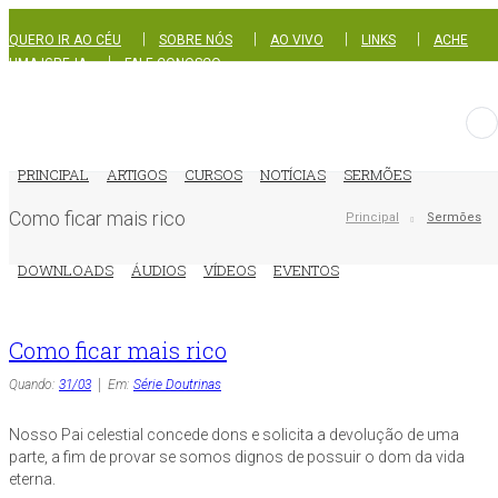
|
|
|
|
QUERO IR AO CÉU
SOBRE NÓS
AO VIVO
LINKS
ACHE
|
UMA IGREJA
FALE CONOSCO
PRINCIPAL
ARTIGOS
CURSOS
NOTÍCIAS
SERMÕES
Como ficar mais rico
Principal
Sermões
DOWNLOADS
ÁUDIOS
VÍDEOS
EVENTOS
Como ficar mais rico
Quando:
31/03
Em:
Série Doutrinas
Nosso Pai celestial concede dons e solicita a devolução de uma
parte, a fim de provar se somos dignos de possuir o dom da vida
eterna.