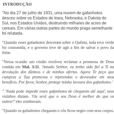
INTRODUÇÃO
"No dia 27 de julho de 1931, uma nuvem de gafanhotos
desceu sobre os Estados de
Iowa, Nebraska,
e
Dakota
do
Sul, nos Estados Unidos, destruindo milhares de acres de
cereais. Em várias outras partes do mundo praga semelhante
foi relatada.
"Quando esses gafanhotos desceram sobre o Quênia, toda erva verde
foi consumida, e o governo teve de agir a fim de salvar o povo da
fome.
"Nessa ocasião um cristão resolveu reclamar a promessa de Deus
contida em
Mal. 3:11
.
'Amado Senhor, eu tenho sido fiel a Ti n
devolução dos dízimos e de minhas ofertas. Agora Te peço que
cumpras a Tua promessa e repreendas o devorador em meu
benefício. Por favor, Senhor, protege minha lavoura dos gafanhotos.'
" 'Nada pode impedir esses gafanhotos de chegarem até aqui'
, seus
vizinhos diziam.
'Ou será que o seu Deus é melhor do que o
outros?'
eles zombavam.
"Quando os gafanhotos chegaram o céu ficou negro com seus corpos.