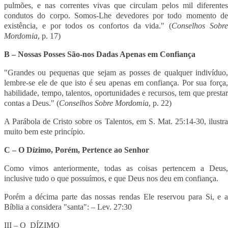
pulmões, e nas correntes vivas que circulam pelos mil diferentes
condutos do corpo. Somos-Lhe devedores por todo momento de
existência, e por todos os confortos da vida." (
Conselhos Sobr
Mordomia
, p. 17)
B – Nossas Posses São-nos Dadas Apenas em Confiança
"Grandes ou pequenas que sejam as posses de qualquer indivíduo,
lembre-se ele de que isto é seu apenas em confiança. Por sua força,
habilidade, tempo, talentos, oportunidades e recursos, tem que prestar
contas a Deus." (
Conselhos Sobre Mordomia
, p. 22)
A Parábola de Cristo sobre os Talentos, em S. Mat. 25:14-30, ilustra
muito bem este princípio.
C – O Dízimo, Porém, Pertence ao Senhor
Como vimos anteriormente, todas as coisas pertencem a Deus,
inclusive tudo o que possuímos, e que Deus nos deu em confiança.
Porém a décima parte das nossas rendas Ele reservou para Si, e a
Bíblia a considera "santa": – Lev. 27:30
III – O DÍZIMO