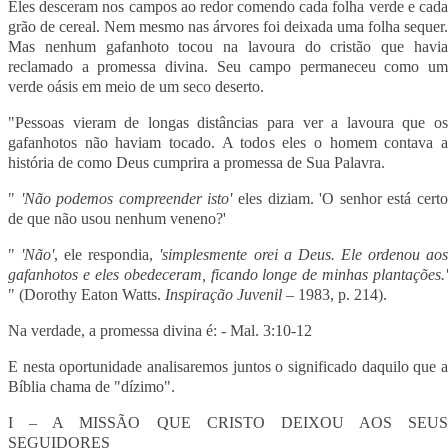
Eles desceram nos campos ao redor comendo cada folha verde e cada
grão de cereal. Nem mesmo nas árvores foi deixada uma folha sequer.
Mas nenhum gafanhoto tocou na lavoura do cristão que havia
reclamado a promessa divina. Seu campo permaneceu como um
verde oásis em meio de um seco deserto.
"Pessoas vieram de longas distâncias para ver a lavoura que os
gafanhotos não haviam tocado. A todos eles o homem contava a
história de como Deus cumprira a promessa de Sua Palavra.
"
'Não podemos compreender isto'
eles diziam. 'O senhor está cert
de que não usou nenhum veneno?'
"
'Não'
, ele respondia,
'simplesmente orei a Deus. Ele ordenou ao
gafanhotos e eles obedeceram, ficando longe de minhas plantações.'
" (
Dorothy Eaton
Watts.
Inspiração Juvenil
– 1983, p. 214).
Na verdade, a promessa divina é: - Mal. 3:10-12
E nesta oportunidade analisaremos juntos o significado daquilo que a
Bíblia chama de "dízimo".
I – A MISSÃO QUE CRISTO DEIXOU AOS SEUS
SEGUIDORES