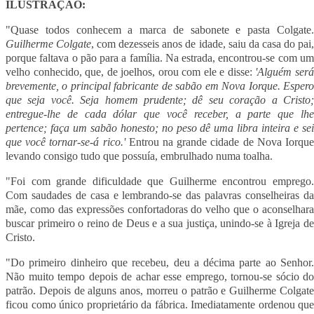
ILUSTRAÇÃO:
"Quase todos conhecem a marca de sabonete e pasta Colgate.
Guilherme Colgate
, com dezesseis anos de idade, saiu da casa do pai
porque faltava o pão para a família. Na estrada, encontrou-se com um
velho conhecido, que, de joelhos, orou com ele e disse:
'Alguém ser
brevemente, o principal fabricante de sabão em Nova Iorque. Espero
que seja você. Seja homem prudente; dê seu coração a Cristo;
entregue-lhe de cada dólar que você receber, a parte que lhe
pertence; faça um sabão honesto; no peso dê uma libra inteira e sei
que você tornar-se-á rico.'
Entrou na grande cidade de Nova Iorqu
levando consigo tudo que possuía, embrulhado numa toalha.
"Foi com grande dificuldade que Guilherme encontrou emprego.
Com saudades de casa e lembrando-se das palavras conselheiras da
mãe, como das expressões confortadoras do velho que o aconselhara
buscar primeiro o reino de Deus e a sua justiça, unindo-se à Igreja de
Cristo.
"Do primeiro dinheiro que recebeu, deu a décima parte ao Senhor.
Não muito tempo depois de achar esse emprego, tornou-se sócio do
patrão. Depois de alguns anos, morreu o patrão e Guilherme Colgate
ficou como único proprietário da fábrica. Imediatamente ordenou que