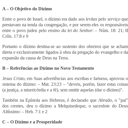
A – O Objetivo do Dízimo
Entre o povo de Israel, o dízimo era dado aos
levitas
pelo
serviço
qu
prestavam na tenda da congregação, e por serem eles os responsáveis
entre o povo judeu pelo
ensino da lei do Senhor
: – Núm. 18: 21; I
Crôn. 17:8 e 9
Portanto o dízimo destina-se ao sustento dos obreiros que se acham
direta e exclusivamente ligados à obra da pregação do evangelho e da
expansão da causa de Deus na Terra.
B – Referências ao Dízimo no Novo Testamento
Jesus Cristo
, em Suas advertências aos escribas e fariseus, aprovou 
sistema do dízimo: – Mat. 23:23 – "deveis, porém, fazer estas coisas
(a justiça, a misericórdia e a fé), sem omitir aquelas (dar o dízimo)".
Também na Epístola aos Hebreus, é declarado que
Abraão
, o "pai
dos crentes, deu o dízimo a Melquisedeque, o sacerdote do Deus
Altíssimo: – Heb. 7:1 e 2
C – O Dízimo e a Prosperidade