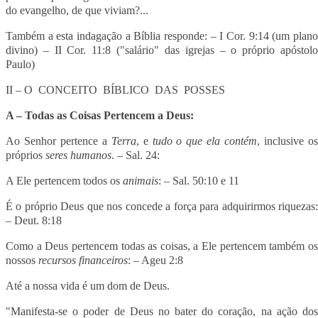
do evangelho, de que viviam?...
Também a esta indagação a Bíblia responde: – I Cor. 9:14 (um plano
divino) – II Cor. 11:8 ("salário" das igrejas – o próprio apóstolo
Paulo)
II – O CONCEITO BÍBLICO DAS POSSES
A – Todas as Coisas Pertencem a Deus:
Ao Senhor pertence a
Terra
, e
tudo o que ela contém
, inclusive o
próprios
seres humanos
. – Sal. 24:
A Ele pertencem todos os
animais
: – Sal. 50:10 e 11
É o próprio Deus que nos concede a força para adquirirmos riquezas:
– Deut. 8:18
Como a Deus pertencem todas as coisas, a Ele pertencem também os
nossos
recursos financeiros
: – Ageu 2:8
Até a nossa vida é um dom de Deus.
"Manifesta-se o poder de Deus no bater do coração, na ação dos