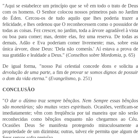
"Aqui se estabelece um princípio que se vê em todo o trato de Deus
com os homens. O Senhor colocou nossos primeiros pais no Jardim
do Éden. Cercou-os de tudo aquilo que lhes poderia trazer a
felicidade, e lhes ordenou que O reconhecessem como o possuidor de
todas as coisas. Fez crescer, no jardim, toda a árvore agradável à vista
ou boa para comer; mas, dentre elas, fez uma reserva. De todas as
demais, Adão e Eva poderiam comer livremente; mas, sobre esta
única árvore, disse Deus: 'Dela não comerás.' Aí estava a prova de
sua gratidão e lealdade a Deus." (
Conselhos sobre Mordomia
, p. 65)
De igual forma, "nosso Pai celestial concede dons e solicita a
devolução de uma parte
, a fim de
provar se somos dignos de possuir
o dom da vida eterna
." (
Evangelismo
, p. 251)
CONCLUSÃO
"
O dar o dízimo traz sempre bênçãos. Nem Sempre essas bênçãos
são monetárias; são muitas vezes espirituais
. Ocasiões, verificam-s
imediatamente; vêm com freqüência por tal maneira que não serão
reconhecidas como bênçãos enquanto não chegarmos ao Céu.
Ocasiões Deus Se manifesta protegendo miraculosamente a
propriedade de um dizimista; outras, talvez ele permita que algum de
Seus servos sofra prejuízo.