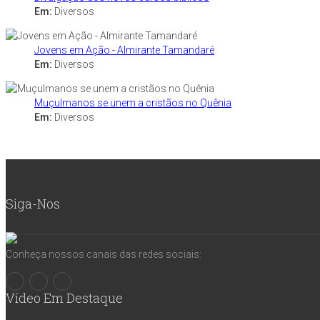
Em:
Diversos
Jovens em Ação - Almirante Tamandaré
Em:
Diversos
Muçulmanos se unem a cristãos no Quênia
Em:
Diversos
Siga-Nos
Conheça nossos canais das redes sociais:
Vídeo Em Destaque