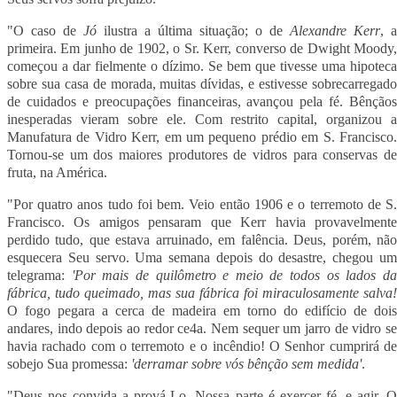
"O caso de
Jó
ilustra a última situação; o de
Alexandre Kerr
, a
primeira. Em junho de 1902, o Sr. Kerr, converso de
Dwight
Moody
começou a dar fielmente o dízimo. Se bem que tivesse uma hipoteca
sobre sua casa de morada, muitas dívidas, e estivesse sobrecarregado
de cuidados e preocupações financeiras, avançou pela fé. Bênçãos
inesperadas vieram sobre ele. Com restrito capital, organizou a
Manufatura de Vidro Kerr, em um pequeno prédio em S. Francisco.
Tornou-se um dos maiores produtores de vidros para conservas de
fruta, na América.
"Por quatro anos tudo foi bem. Veio então 1906 e o terremoto de S.
Francisco. Os amigos pensaram que Kerr havia provavelmente
perdido tudo, que estava arruinado, em falência. Deus, porém, não
esquecera Seu servo. Uma semana depois do desastre, chegou um
telegrama:
'Por mais de quilômetro e meio de todos os lados d
fábrica, tudo queimado, mas sua fábrica foi miraculosamente salva!
O fogo pegara a cerca de madeira em torno do edifício de dois
andares, indo depois ao redor ce4a. Nem sequer um jarro de vidro se
havia rachado com o terremoto e o incêndio! O Senhor cumprirá de
sobejo Sua promessa:
'derramar sobre vós bênção sem medida'
.
"Deus nos convida a prová-Lo. Nossa parte é exercer fé, e agir. O