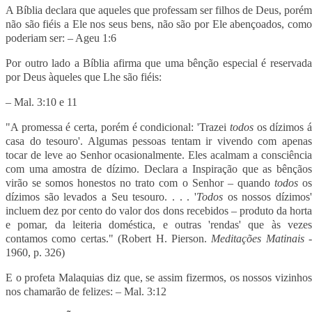
A Bíblia declara que aqueles que professam ser filhos de Deus, porém
não são fiéis a Ele nos seus bens, não são por Ele abençoados, como
poderiam ser: – Ageu 1:6
Por outro lado a Bíblia afirma que uma bênção especial é reservada
por Deus àqueles que Lhe são fiéis:
– Mal. 3:10 e 11
"A promessa é certa, porém é condicional: 'Trazei
todos
os dízimos 
casa do tesouro'. Algumas pessoas tentam ir vivendo com apenas
tocar de leve ao Senhor ocasionalmente. Eles acalmam a consciência
com uma amostra de dízimo. Declara a Inspiração que as bênçãos
virão se somos honestos no trato com o Senhor – quando
todos
o
dízimos são levados a Seu tesouro. . . . '
Todos
os nossos dízimos
incluem dez por cento do valor dos dons recebidos – produto da horta
e pomar, da leiteria doméstica, e outras 'rendas' que às vezes
contamos como certas." (
Robert H. Pierson
.
Meditações Matinais
-
1960, p. 326)
E o profeta Malaquias diz que, se assim fizermos, os nossos vizinhos
nos chamarão de felizes: – Mal. 3:12