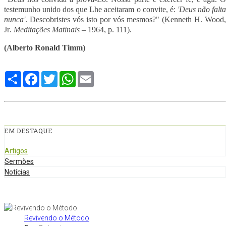
testemunho unido dos que Lhe aceitaram o convite, é:
'Deus não falt
nunca'
. Descobristes vós isto por vós mesmos?" (
Kenneth H. Wood,
Jr
.
Meditações Matinais
– 1964, p. 111).
(Alberto Ronald Timm)
Compartilhe
Facebook
Twitter
WhatsApp
Email
EM DESTAQUE
Artigos
Sermões
Notícias
Revivendo o Método