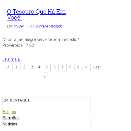
O Tesouro Que Há Em
Você!
Em:
Mulher
Por:
Micilene Machado
“O coração alegre serve de bom remédio."
Provérbios 17:22
Leia mais
<
1
2
3
4
5
6
7
8
9
>
Last
›
EM DESTAQUE
Artigos
Sermões
Notícias
<