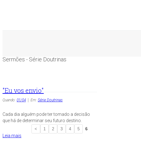
Sermões - Série Doutrinas
"Eu vos envio"
Quando:
01/04
Em:
Série Doutrinas
Cada dia alguém pode ter tomado a decisão
que há de determinar seu futuro destino.
<
1
2
3
4
5
6
Leia mais