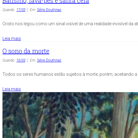
Batismo, lava-pés e santa ceia
Quando:
17/03
Em:
Série Doutrinas
Cristo nos legou como um sinal visível de uma realidade invisível da a
Leia mais
O sono da morte
Quando:
10/03
Em:
Série Doutrinas
Todos os seres humanos estão sujeitos à morte; porém, aceitando a C
Leia mais