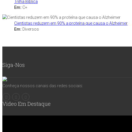
Trilha Bíblica
Em:
C+
Cientistas reduzem em 90% a proteína que causa o Alzheimer
Em:
Diversos
Siga-Nos
Conheça nossos canais das redes sociais:
Vídeo Em Destaque