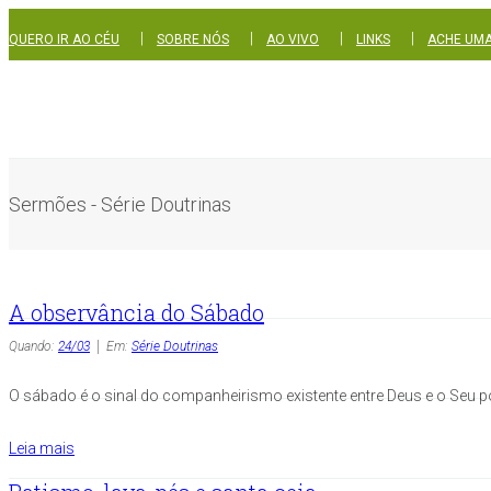
|
|
|
|
QUERO IR AO CÉU
SOBRE NÓS
AO VIVO
LINKS
ACHE UMA
Sermões - Série Doutrinas
A observância do Sábado
Quando:
24/03
Em:
Série Doutrinas
O sábado é o sinal do companheirismo existente entre Deus e o Seu p
Leia mais