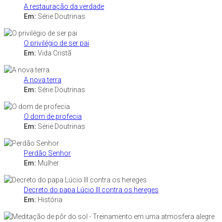
A restauração da verdade
Em:
Série Doutrinas
O privilégio de ser pai
Em:
Vida Cristã
A nova terra
Em:
Série Doutrinas
O dom de profecia
Em:
Série Doutrinas
Perdão Senhor
Em:
Mulher
Decreto do papa Lúcio III contra os hereges
Em:
História