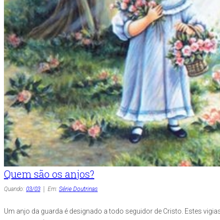
Quem são os anjos?
Quando:
03/03
Em:
Série Doutrinas
Um anjo da guarda é designado a todo seguidor de Cristo. Estes vigia