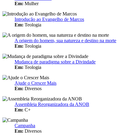
Em:
Mulher
Introdução ao Evangelho de Marcos
Em:
Teologia
A origem do homem, sua natureza e destino na morte
Em:
Teologia
Mudança de paradigma sobre a Divindade
Em:
Teologia
Ajude o Crescer Mais
Em:
Diversos
Assembleia Reorganizadora da ANOB
Em:
C+
Campanha
Em:
Diversos