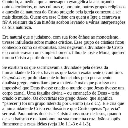
Contudo, a medida que a mensagem evangélica ia alcançando
outros territórios, outras culturas e, portanto, outros grupos religiosos
a questão da natureza do Cristo pregado pela igreja começou a ser
mais discutida. Quem era esse Cristo em quem a Igreja centrava a
fé? A releitura da Sua história acabou levando a várias interpretações
da Sua natureza.
Era natural que o judaísmo, com sua forte ênfase ao monoteísmo,
tivesse influência sobre muitos cristãos. Esse grupo de cristãos ficou
conhecido como os ebionistas. Eles negavam a divindade de Cristo
e o consideravam um simples homem, filho de José e Maria, que ser
tornou Cristo a partir do seu batismo.
Se existiam os que sacrificavam a divindade pela defesa da
humanidade de Cristo, havia os que faziam exatamente o contrário.
Os
gnósticos
, profundamente influenciados pelo pensamento
dualista grego, entendiam que a matéria é má e que por isso era
impossível que Deus tivesse criado o mundo e que Jesus tivesse um
corpo carnal. Uma fagulha divina – ou emanação de Deus – teria
criado o mundo. Os
docetistas
(do grego
dokeo
, que significa
“parecer”) foi um grupo liderado por Cerinto (85 d.C.). Ele cria que
a humanidade de Cristo era ilusória e que Cristo apenas “parecia”
ser real. Para outros docetistas Cristo apossou-se de Jesus, quando
de seu batismo e o abandonou na sua morte na cruz. João se opôs
firmemente a estas idéias (veja 1Jo 1.1-3 e 4.1-3).