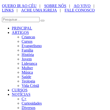
QUERO IR AO CÉU
|
SOBRE NÓS
|
AO VIVO
|
LINKS
|
ACHE UMA IGREJA
|
FALE CONOSCO
PRINCIPAL
ARTIGOS
Crianças
Cursos
Evangelismo
Família
História
Jovem
Liderança
Mulher
Música
Saúde
Teologia
Vida Cristã
CURSOS
NOTÍCIAS
C+
Curiosidades
Diversos