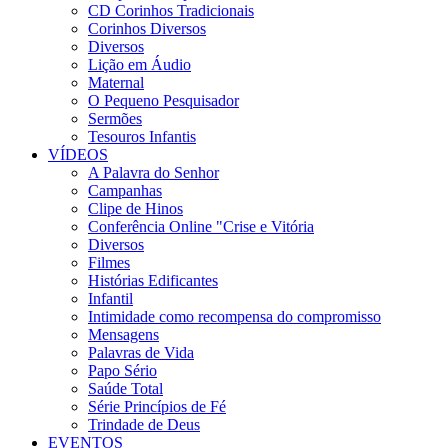
CD Corinhos Tradicionais
Corinhos Diversos
Diversos
Lição em Áudio
Maternal
O Pequeno Pesquisador
Sermões
Tesouros Infantis
VÍDEOS
A Palavra do Senhor
Campanhas
Clipe de Hinos
Conferência Online "Crise e Vitória
Diversos
Filmes
Histórias Edificantes
Infantil
Intimidade como recompensa do compromisso
Mensagens
Palavras de Vida
Papo Sério
Saúde Total
Série Princípios de Fé
Trindade de Deus
EVENTOS