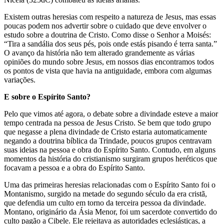
Existem outras heresias com respeito a natureza de Jesus, mas essas
poucas podem nos advertir sobre o cuidado que deve envolver o
estudo sobre a doutrina de Cristo. Como disse o Senhor a Moisés:
“Tira a sandália dos seus pés, pois onde estás pisando é terra santa.”
O avanço da história não tem alterado grandemente as várias
opiniões do mundo sobre Jesus, em nossos dias encontramos todos
os pontos de vista que havia na antiguidade, embora com algumas
variações.
E sobre o Espírito Santo?
Pelo que vimos até agora, o debate sobre a divindade esteve a maior
tempo centrada na pessoa de Jesus Cristo. Se bem que todo grupo
que negasse a plena divindade de Cristo estaria automaticamente
negando a doutrina bíblica da Trindade, poucos grupos centravam
suas ideias na pessoa e obra do Espírito Santo. Contudo, em alguns
momentos da história do cristianismo surgiram grupos heréticos que
focavam a pessoa e a obra do Espírito Santo.
Uma das primeiras heresias
relacionadas com o Espírito Santo foi
o
Montanismo
, surgido na metade do segundo século da era cristã,
que
defendia um culto em torno d
a terceira pessoa da divindade
.
Montano, originário da Ásia Menor, foi um sacerdote convertido do
culto pagão a Cibele. Ele rejeitava as autoridades eclesiásticas, a