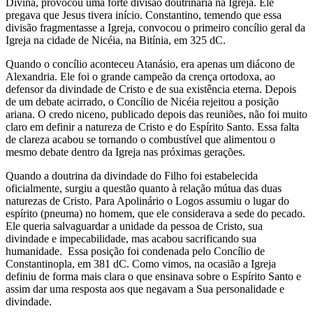
Divina, provocou uma forte divisão doutrinária na Igreja. Ele
pregava que Jesus tivera início. Constantino, temendo que essa
divisão fragmentasse a Igreja, convocou o primeiro concílio geral da
Igreja na cidade de Nicéia, na Bitínia, em 325 dC.
Quando o concílio aconteceu Atanásio, era apenas um diácono de
Alexandria. Ele foi o grande campeão da crença ortodoxa, ao
defensor da divindade de Cristo e de sua existência eterna. Depois
de um debate acirrado, o Concílio de Nicéia rejeitou a posição
ariana. O credo niceno, publicado depois das reuniões, não foi muito
claro em definir a natureza de Cristo e do Espírito Santo. Essa falta
de clareza acabou se tornando o combustível que alimentou o
mesmo debate dentro da Igreja nas próximas gerações.
Quando a doutrina da divindade do Filho foi estabelecida
oficialmente, surgiu a questão quanto à relação mútua das duas
naturezas de Cristo. Para Apolinário o Logos assumiu o lugar do
espírito (pneuma) no homem, que ele considerava a sede do pecado.
Ele queria salvaguardar a unidade da pessoa de Cristo, sua
divindade e impecabilidade, mas acabou sacrificando sua
humanidade.
Essa posição foi condenada pelo Concílio de
Constantinopla, em 381 dC. Como vimos, na ocasião a Igreja
definiu de forma mais clara o que ensinava sobre o Espírito Santo e
assim dar uma resposta aos que negavam a Sua personalidade e
divindade.