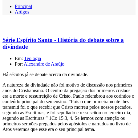
Principal
Artigos
Série Espírito Santo - História do debate sobre a
divindade
Em:
Teologia
Por:
Alexandre de Araújo
Há séculos já se debate acerca da divindade.
A natureza da divindade não foi motivo de discussão nos primeiros
anos do Cristianismo. O centro da pregação dos primeiros cristãos
era a morte e ressurreição de Cristo. Paulo relembrou aos coríntios o
conteúdo principal do seu ensino: “Pois o que primeiramente lhes
transmiti foi o que recebi; que Cristo morreu pelos nossos pecados,
segundo as Escrituras, e foi sepultado e ressuscitou no terceiro dia,
segundo as Escrituras.” 1Co 15.3, 4. Se lermos com atenção os
primeiros sermões pregados pelos apóstolos e narrados no livro de
Atos veremos que esse era o seu principal tema.