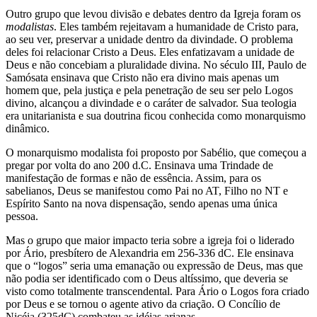
Outro grupo que levou divisão e debates dentro da Igreja foram os
modalistas
. Eles também rejeitavam a humanidade de Cristo para,
ao seu ver, preservar a unidade dentro da divindade. O problema
deles foi relacionar Cristo a Deus. Eles enfatizavam a unidade de
Deus e não concebiam a pluralidade divina. No século III, Paulo de
Samósata ensinava que Cristo não era divino mais apenas um
homem que, pela justiça e pela penetração de seu ser pelo Logos
divino, alcançou a divindade e o caráter de salvador. Sua teologia
era unitarianista e sua doutrina ficou conhecida como monarquismo
dinâmico.
O monarquismo modalista foi proposto por Sabélio, que começou a
pregar por volta do ano 200 d.C. Ensinava uma Trindade de
manifestação de formas e não de essência. Assim, para os
sabelianos, Deus se manifestou como Pai no AT, Filho no NT e
Espírito Santo na nova dispensação, sendo apenas uma única
pessoa.
Mas o grupo que maior impacto teria sobre a igreja foi o liderado
por Ário, presbítero de Alexandria em 256-336 dC. Ele ensinava
que o “logos” seria uma emanação ou expressão de Deus, mas que
não podia ser identificado com o Deus altíssimo, que deveria se
visto como totalmente transcendental. Para Ário o Logos fora criado
por Deus e se tornou o agente ativo da criação. O Concílio de
Nicéia (325dC) combateu as idéias arianas.