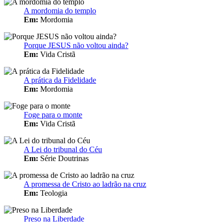
A mordomia do templo
Em:
Mordomia
Porque JESUS não voltou ainda?
Em:
Vida Cristã
A prática da Fidelidade
Em:
Mordomia
Foge para o monte
Em:
Vida Cristã
A Lei do tribunal do Céu
Em:
Série Doutrinas
A promessa de Cristo ao ladrão na cruz
Em:
Teologia
Preso na Liberdade