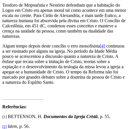
Teodoro de Mopsuéstia e Nestório defendiam que a habitação do
Logos em Cristo era apenas moral tal como acontece em uma menor
escala no crente. Para Cirilo de Alexandria, e mais tarde Eutico, a
natureza humana foi absorvida pela divina em Cristo. O Concílio de
Calcedônia, em 451 dC, condenou esses conceitos e manteve a
crença na unidade da pessoa, como também na dualidade das
naturezas.
Algum tempo depois deste concílio o erro monofisista
[4]
continuou
a ser ensinado por alguns na igreja. No período da Idade Média
pouco se acrescentou a discussão quanto a natureza de Cristo. A
ênfase que recaia sobre a imitação de Cristo, teorias sobre a
expiação e o desenvolvimento da teologia da missa levou a igreja a
apegar-se a humanidade de Cristo. O tempo da Reforma não foi
marcado por grandes debates sobre a doutrina da pessoa de Cristo e
a natureza do Espírito Santo.
Referências:
BETTENSON, H.
Documentos da Igreja Cristã
, p. 55.
[1]
Idem
, p. 56.
[2]