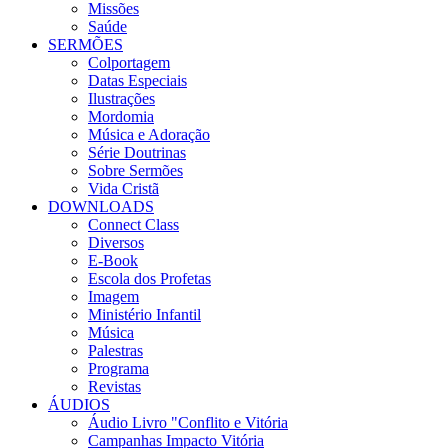
Missões
Saúde
SERMÕES
Colportagem
Datas Especiais
Ilustrações
Mordomia
Música e Adoração
Série Doutrinas
Sobre Sermões
Vida Cristã
DOWNLOADS
Connect Class
Diversos
E-Book
Escola dos Profetas
Imagem
Ministério Infantil
Música
Palestras
Programa
Revistas
ÁUDIOS
Áudio Livro "Conflito e Vitória
Campanhas Impacto Vitória