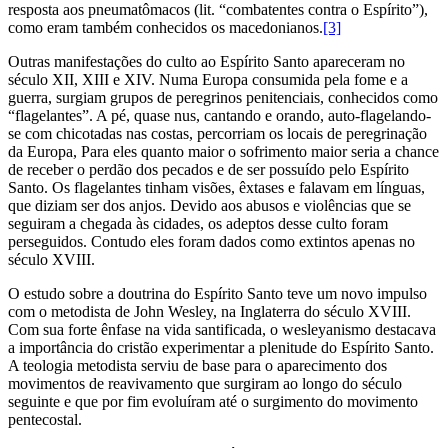
resposta aos pneumatômacos (lit. “combatentes contra o Espírito”),
como eram também conhecidos os macedonianos.
[3]
Outras manifestações do culto ao Espírito Santo apareceram no
século XII, XIII e XIV. Numa Europa consumida pela fome e a
guerra, surgiam grupos de peregrinos penitenciais, conhecidos como
“flagelantes”. A pé, quase nus, cantando e orando, auto-flagelando-
se com chicotadas nas costas, percorriam os locais de peregrinação
da Europa, Para eles quanto maior o sofrimento maior seria a chance
de receber o perdão dos pecados e de ser possuído pelo Espírito
Santo. Os flagelantes tinham visões, êxtases e falavam em línguas,
que diziam ser dos anjos.
Devido aos abusos e violências que se
seguiram a chegada às cidades, os adeptos desse culto foram
perseguidos
. Contudo eles foram
dados como extintos apenas no
século XVIII.
O estudo sobre a doutrina do Espírito Santo teve um novo impulso
com o metodista de John Wesley, na Inglaterra do século XVIII.
Com sua forte ênfase na vida santificada, o wesleyanismo destacava
a importância do cristão experimentar a plenitude do Espírito Santo.
A teologia metodista serviu de base para o aparecimento dos
movimentos de reavivamento que surgiram ao longo do século
seguinte e que por fim evoluíram até o surgimento do movimento
pentecostal.