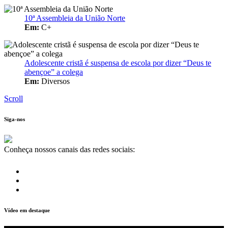
10ª Assembleia da União Norte
Em:
C+
Adolescente cristã é suspensa de escola por dizer “Deus te
abençoe” a colega
Em:
Diversos
Scroll
Siga-nos
Conheça nossos canais das redes sociais:
Vídeo em destaque