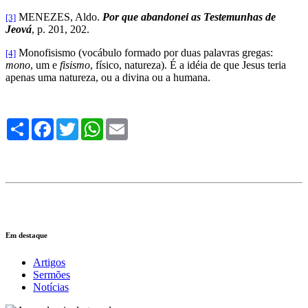
MENEZES, Aldo.
Por que abandonei as Testemunhas de
[3]
Jeová
, p. 201, 202.
Monofisismo (vocábulo formado por duas palavras gregas:
[4]
mono
, um e
fisismo
, físico, natureza). É a idéia de que Jesus teria
apenas uma natureza, ou a divina ou a humana.
Compartilhe
Facebook
Twitter
WhatsApp
Email
Em destaque
Artigos
Sermões
Notícias