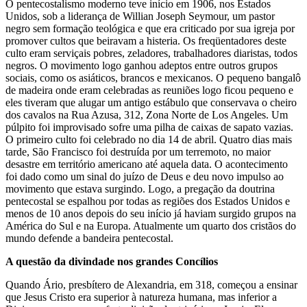
O pentecostal
ismo
moderno teve início em 1906, nos Estados
Unidos, sob a liderança de Willian Joseph Seymour, um pastor
negro sem formação teológica e que era criticado por sua igreja por
promover cultos que beiravam a histeria. Os freqüentadores deste
culto eram serviçais pobres, zeladores, trabalhadores diaristas, todos
negros. O movimento logo ganhou adeptos entre outros grupos
sociais, como os asiáticos, brancos e mexicanos. O pequeno bangalô
de madeira onde eram celebradas as reuniões logo ficou pequeno e
eles tiveram que alugar um antigo estábulo que conservava o cheiro
dos cavalos na Rua Azusa, 312, Zona Norte de Los Angeles. Um
púlpito foi improvisado sofre uma pilha de caixas de sapato vazias.
O primeiro culto foi celebrado no dia 14 de abril. Quatro dias mais
tarde, São Francisco foi destruída por um terremoto, no maior
desastre em território americano até aquela data. O acontecimento
foi dado como um sinal do juízo de Deus e deu novo impulso ao
movimento que estava surgindo.
Logo, a pregação da doutrina
pentecostal se espalhou por todas as regiões dos Estados Unidos e
menos de 10 anos depois do seu início já haviam surgido grupos na
América do Sul e na Europa. Atualmente um quarto dos cristãos do
mundo defende a bandeira pentecostal.
A questão da divindade nos grandes Concílios
Quando Ário, presbítero de Alexandria, em 318, começou a ensinar
que Jesus Cristo era superior à natureza humana, mas inferior a