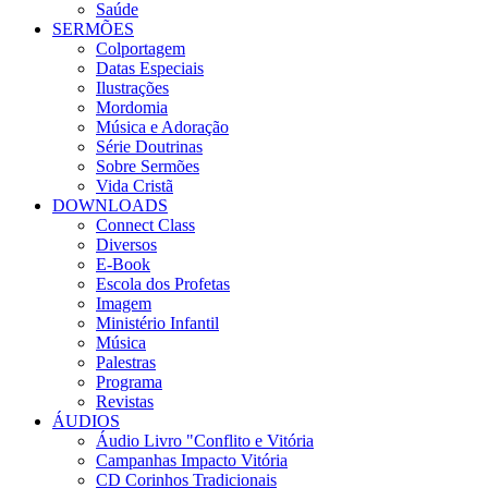
Saúde
SERMÕES
Colportagem
Datas Especiais
Ilustrações
Mordomia
Música e Adoração
Série Doutrinas
Sobre Sermões
Vida Cristã
DOWNLOADS
Connect Class
Diversos
E-Book
Escola dos Profetas
Imagem
Ministério Infantil
Música
Palestras
Programa
Revistas
ÁUDIOS
Áudio Livro "Conflito e Vitória
Campanhas Impacto Vitória
CD Corinhos Tradicionais