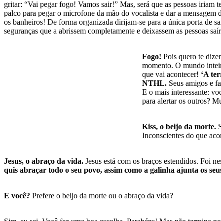
gritar: “Vai pegar fogo! Vamos sair!” Mas, será que as pessoas iriam te
palco para pegar o microfone da mão do vocalista e dar a mensagem d
os banheiros! De forma organizada dirijam-se para a única porta de saí
seguranças que a abrissem completamente e deixassem as pessoas saí
Fogo!
Pois quero te dizer
momento. O mundo inteiro
que vai acontecer!
‘A ter
NTHL.
Seus amigos e fam
E o mais interessante: v
para alertar os outros? M
Kiss, o beijo da morte.
S
Inconscientes do que aco
Jesus, o abraço da vida.
Jesus está com os braços estendidos. Foi n
quis abraçar todo o seu povo, assim como a galinha ajunta os se
E você?
Prefere o beijo da morte ou o abraço da vida?