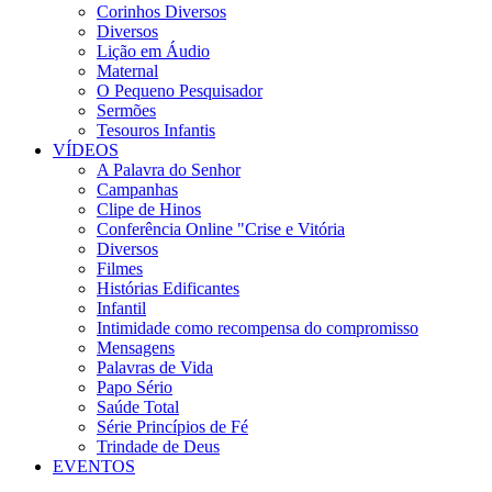
Corinhos Diversos
Diversos
Lição em Áudio
Maternal
O Pequeno Pesquisador
Sermões
Tesouros Infantis
VÍDEOS
A Palavra do Senhor
Campanhas
Clipe de Hinos
Conferência Online "Crise e Vitória
Diversos
Filmes
Histórias Edificantes
Infantil
Intimidade como recompensa do compromisso
Mensagens
Palavras de Vida
Papo Sério
Saúde Total
Série Princípios de Fé
Trindade de Deus
EVENTOS