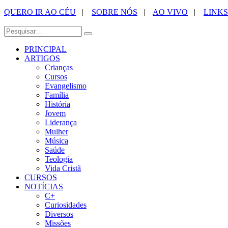
QUERO IR AO CÉU
|
SOBRE NÓS
|
AO VIVO
|
LINKS
PRINCIPAL
ARTIGOS
Crianças
Cursos
Evangelismo
Família
História
Jovem
Liderança
Mulher
Música
Saúde
Teologia
Vida Cristã
CURSOS
NOTÍCIAS
C+
Curiosidades
Diversos
Missões