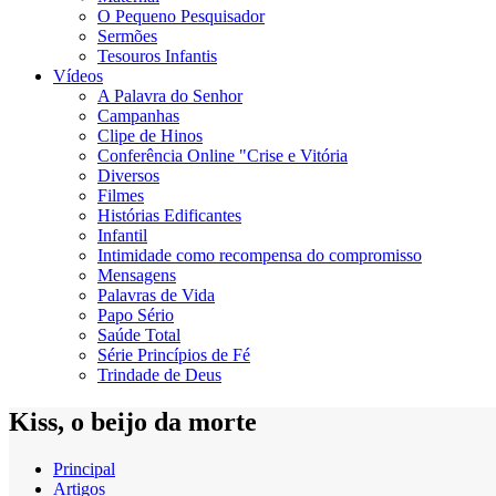
O Pequeno Pesquisador
Sermões
Tesouros Infantis
Vídeos
A Palavra do Senhor
Campanhas
Clipe de Hinos
Conferência Online "Crise e Vitória
Diversos
Filmes
Histórias Edificantes
Infantil
Intimidade como recompensa do compromisso
Mensagens
Palavras de Vida
Papo Sério
Saúde Total
Série Princípios de Fé
Trindade de Deus
Kiss, o beijo da morte
Principal
Artigos