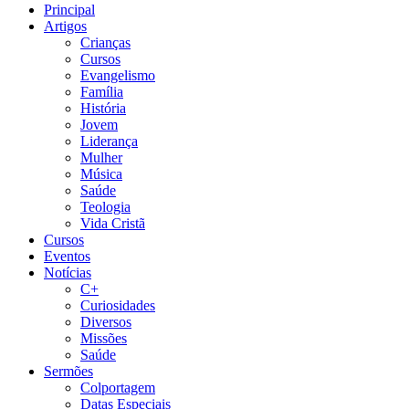
Principal
Artigos
Crianças
Cursos
Evangelismo
Família
História
Jovem
Liderança
Mulher
Música
Saúde
Teologia
Vida Cristã
Cursos
Eventos
Notícias
C+
Curiosidades
Diversos
Missões
Saúde
Sermões
Colportagem
Datas Especiais