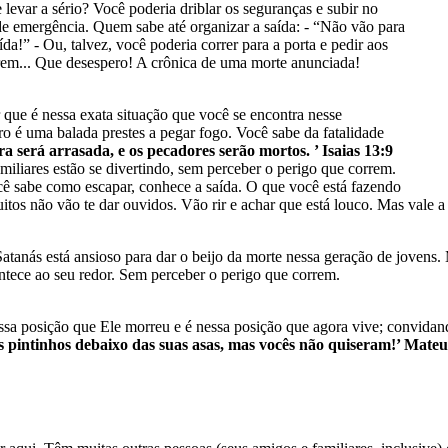
 levar a sério? Você poderia driblar os seguranças e subir no
e emergência. Quem sabe até organizar a saída: - “Não vão para
da!” - Ou, talvez, você poderia correr para a porta e pedir aos
rem... Que desespero! A crônica de uma morte anunciada!
 que é nessa exata situação que você se encontra nesse
 é uma balada prestes a pegar fogo. Você sabe da fatalidade
ra será arrasada, e os pecadores serão mortos. ’ Isaias 13:9
iliares estão se divertindo, sem perceber o perigo que correm.
ocê sabe como escapar, conhece a saída. O que você está fazendo
uitos não vão te dar ouvidos. Vão rir e achar que está louco. Mas vale 
atanás está ansioso para dar o beijo da morte nessa geração de jovens. M
ntece ao seu redor. Sem perceber o perigo que correm.
essa posição que Ele morreu e é nessa posição que agora vive; convida
us pintinhos debaixo das suas asas, mas vocês não quiseram!’ Mat