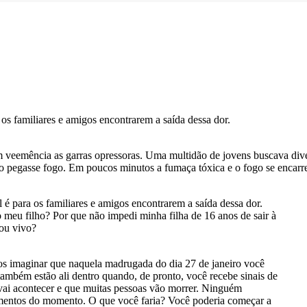
a os familiares e amigos encontrarem a saída dessa dor.
m veemência as garras opressoras. Uma multidão de jovens buscava div
to pegasse fogo. Em poucos minutos a fumaça tóxica e o fogo se encarr
l é para os familiares e amigos encontrarem a saída dessa dor.
 meu filho? Por que não impedi minha filha de 16 anos de sair à
ou vivo?
 imaginar que naquela madrugada do dia 27 de janeiro você
também estão ali dentro quando, de pronto, você recebe sinais de
vai acontecer e que muitas pessoas vão morrer. Ninguém
rtimentos do momento. O que você faria? Você poderia começar a