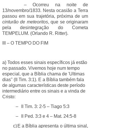
– Ocorreu na noite de
13/novembro/1833. Nesta ocasião a Terra
passou em sua trajetória, próxima de um
cinturão de meteoritos
, que se originaram
pela desintegração do Cometa
TEMPELUM. (Orlando R. Ritter).
III – O TEMPO DO FIM
a) Todos esses sinais específicos já estão
no passado. Vivemos hoje num tempo
especial, que a Bíblia chama de 'Ultimas
dias" (II Tim. 3:1). E a Bíblia também fala
de algumas características deste período
intermediário entre os sinais e a vinda de
Cristo:
–
II Tim. 3: 2-5 – Tiago 5:3
–
II Ped. 3:3 e 4 – Mat. 24:5-8
c)
E a Bíblia apresenta o última sinal,