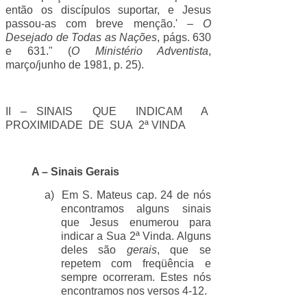
então os discípulos suportar, e Jesus
passou-as com breve menção.' –
O
Desejado de Todas as Nações
, págs. 630
e 631." (
O Ministério Adventista
,
março/junho de 1981, p. 25).
II – SINAIS QUE INDICAM A
PROXIMIDADE DE SUA
2ª VINDA
A – Sinais Gerais
a)
Em S. Mateus cap. 24 de nós
encontramos alguns sinais
que Jesus enumerou para
indicar a Sua 2ª Vinda. Alguns
deles são
gerais
, que se
repetem com freqüência e
sempre ocorreram. Estes nós
encontramos nos versos 4-12.