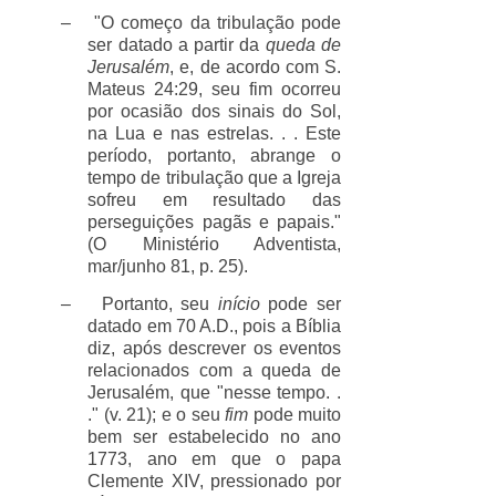
–
"O começo da tribulação pode
ser datado a partir da
queda de
Jerusalém
, e, de acordo com S.
Mateus 24:29, seu fim ocorreu
por ocasião dos sinais do Sol,
na Lua e nas estrelas. . . Este
período, portanto, abrange o
tempo de tribulação que a Igreja
sofreu em resultado das
perseguições pagãs e papais."
(O Ministério Adventista,
mar/junho 81, p. 25).
–
Portanto, seu
início
pode ser
datado em 70 A.D., pois a Bíblia
diz, após descrever os eventos
relacionados com a queda de
Jerusalém, que "nesse tempo. .
." (v. 21); e o seu
fim
pode muito
bem ser estabelecido no ano
1773, ano em que o papa
Clemente XIV, pressionado por