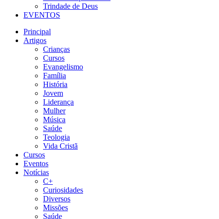
Trindade de Deus
EVENTOS
Principal
Artigos
Crianças
Cursos
Evangelismo
Família
História
Jovem
Liderança
Mulher
Música
Saúde
Teologia
Vida Cristã
Cursos
Eventos
Notícias
C+
Curiosidades
Diversos
Missões
Saúde