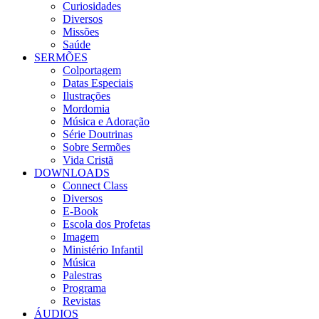
Curiosidades
Diversos
Missões
Saúde
SERMÕES
Colportagem
Datas Especiais
Ilustrações
Mordomia
Música e Adoração
Série Doutrinas
Sobre Sermões
Vida Cristã
DOWNLOADS
Connect Class
Diversos
E-Book
Escola dos Profetas
Imagem
Ministério Infantil
Música
Palestras
Programa
Revistas
ÁUDIOS