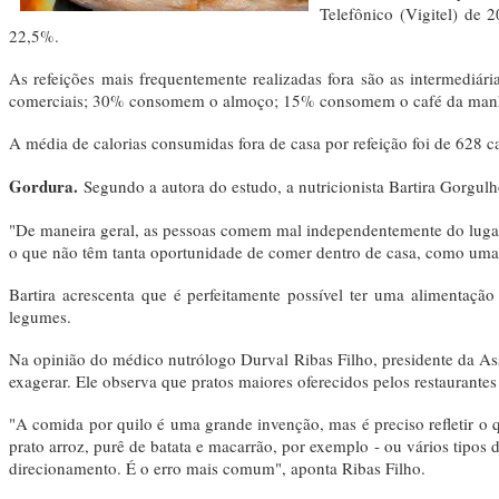
Telefônico (Vigitel) de
22,5%.
As refeições mais frequentemente realizadas fora são as intermedi
comerciais; 30% consomem o almoço; 15% consomem o café da man
A média de calorias consumidas fora de casa por refeição foi de 628 ca
Gordura.
Segundo a autora do estudo, a nutricionista Bartira Gorgul
"De maneira geral, as pessoas comem mal independentemente do luga
o que não têm tanta oportunidade de comer dentro de casa, como uma v
Bartira acrescenta que é perfeitamente possível ter uma alimentaçã
legumes.
Na opinião do médico nutrólogo Durval Ribas Filho, presidente da As
exagerar. Ele observa que pratos maiores oferecidos pelos restaurant
"A comida por quilo é uma grande invenção, mas é preciso refletir o 
prato arroz, purê de batata e macarrão, por exemplo - ou vários tipos
direcionamento. É o erro mais comum", aponta Ribas Filho.