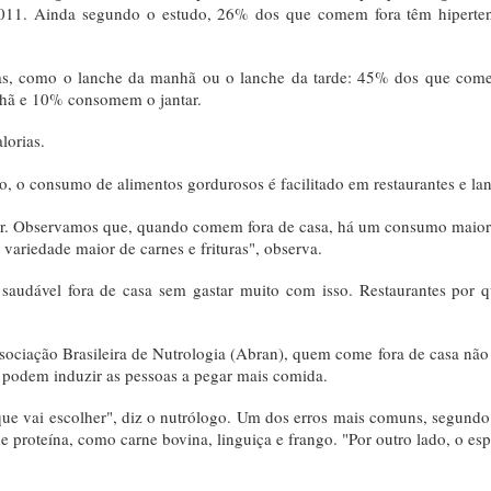
 2011. Ainda segundo o estudo, 26% dos que comem fora têm hiperten
árias, como o lanche da manhã ou o lanche da tarde: 45% dos que come
hã e 10% consomem o jantar.
lorias.
ho, o consumo de alimentos gordurosos é facilitado em restaurantes e l
r. Observamos que, quando comem fora de casa, há um consumo maior d
ariedade maior de carnes e frituras", observa.
o saudável fora de casa sem gastar muito com isso. Restaurantes por 
sociação Brasileira de Nutrologia (Abran), quem come fora de casa não 
es podem induzir as pessoas a pegar mais comida.
que vai escolher", diz o nutrólogo. Um dos erros mais comuns, segundo 
 de proteína, como carne bovina, linguiça e frango. "Por outro lado, o 