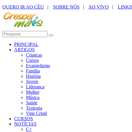
QUERO IR AO CÉU
|
SOBRE NÓS
|
AO VIVO
|
LINKS
PRINCIPAL
ARTIGOS
Crianças
Cursos
Evangelismo
Família
História
Jovem
Liderança
Mulher
Música
Saúde
Teologia
Vida Cristã
CURSOS
NOTÍCIAS
C+