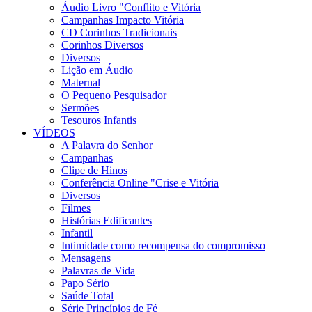
Áudio Livro "Conflito e Vitória
Campanhas Impacto Vitória
CD Corinhos Tradicionais
Corinhos Diversos
Diversos
Lição em Áudio
Maternal
O Pequeno Pesquisador
Sermões
Tesouros Infantis
VÍDEOS
A Palavra do Senhor
Campanhas
Clipe de Hinos
Conferência Online "Crise e Vitória
Diversos
Filmes
Histórias Edificantes
Infantil
Intimidade como recompensa do compromisso
Mensagens
Palavras de Vida
Papo Sério
Saúde Total
Série Princípios de Fé