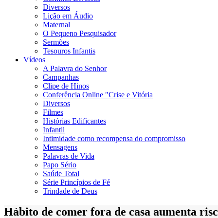
Diversos
Lição em Áudio
Maternal
O Pequeno Pesquisador
Sermões
Tesouros Infantis
Vídeos
A Palavra do Senhor
Campanhas
Clipe de Hinos
Conferência Online "Crise e Vitória
Diversos
Filmes
Histórias Edificantes
Infantil
Intimidade como recompensa do compromisso
Mensagens
Palavras de Vida
Papo Sério
Saúde Total
Série Princípios de Fé
Trindade de Deus
Hábito de comer fora de casa aumenta risc