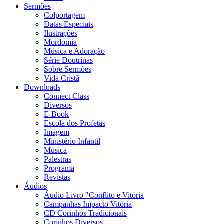
Sermões
Colportagem
Datas Especiais
Ilustrações
Mordomia
Música e Adoração
Série Doutrinas
Sobre Sermões
Vida Cristã
Downloads
Connect Class
Diversos
E-Book
Escola dos Profetas
Imagem
Ministério Infantil
Música
Palestras
Programa
Revistas
Áudios
Áudio Livro "Conflito e Vitória
Campanhas Impacto Vitória
CD Corinhos Tradicionais
Corinhos Diversos