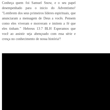
Conheça quem foi Samuel Snow, e o seu papel
desempenhado para o inicio do Adventismo!
“Lembrem dos seus primeiros líderes espirituais, que
anunciaram a mensagem de Deus a vocês. Pensem
como eles viveram e morreram e imitem a fé que
eles tinham.” Hebreus 13:7 BLH Esperamos que
você ao assistir seja abençoado com essa série e
cresça no conhecimento de nossa história!!