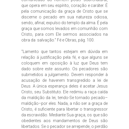
que opera em seu espírito, coração e caráter. É
pela comunicação da graça de Cristo que se
discerne o pecado em sua natureza odiosa,
sendo, afinal, expulso do templo da alma. É pela
graça que somos levados em comunhão com
Cristo, para com Ele sermos associados na
obra da salvação.” Fé e Obras, pág. 100.
“Lamento que tantos estejam em dúvida em
relação á justificação pela fé, e que alguns se
coloquem em oposição à luz que Deus tem
dado sobre este assunto. Os pecadores são
submetidos a julgamento. Devem responder à
acusação de haverem transgredido a lei de
Deus. A única esperança deles é aceitar Jesus
Cristo, seu Substituto. Ele redimiu a raça caída
da maldição da lei, tendo-Se tornado pecado–
maldição–por eles. Nada, a não ser a graça de
Cristo, é suficiente para libertar o transgressor
da escravidão. Mediante Sua graça, os que são
obedientes aos mandamentos de Deus são
libertados. Se o pecador se arrepende, o perdão