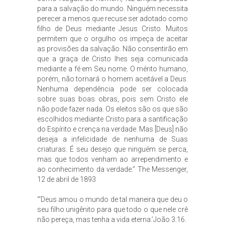
para a salvação do mundo. Ninguém necessita
perecer a menos que recuse ser adotado como
filho de Deus mediante Jesus Cristo. Muitos
permitem que o orgulho os impeça de aceitar
as provisões da salvação. Não consentirão em
que a graça de Cristo lhes seja comunicada
mediante a fé em Seu nome. O mérito humano,
porém, não tornará o homem aceitável a Deus.
Nenhuma dependência pode ser colocada
sobre suas boas obras, pois sem Cristo ele
não pode fazer nada. Os eleitos são os que são
escolhidos mediante Cristo para a santificação
do Espírito e crença na verdade. Mas [Deus] não
deseja a infelicidade de nenhuma de Suas
criaturas. É seu desejo que ninguém se perca,
mas que todos venham ao arrependimento e
ao conhecimento da verdade.” The Messenger,
12 de abril de 1893
“‘Deus amou o mundo de tal maneira que deu o
seu filho unigênito para que todo o que nele crê
não pereça, mas tenha a vida eterna.’João 3:16.