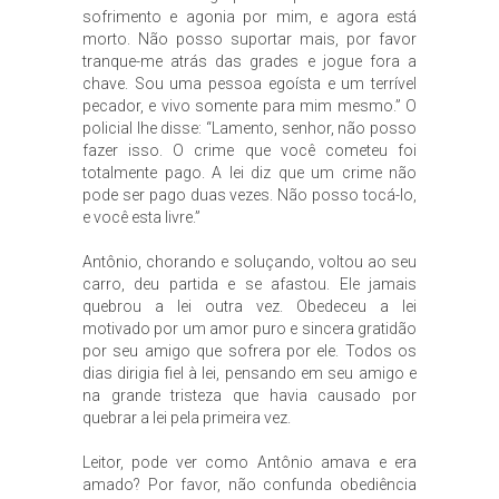
sofrimento e agonia por mim, e agora está
morto. Não posso suportar mais, por favor
tranque-me atrás das grades e jogue fora a
chave. Sou uma pessoa egoísta e um terrível
pecador, e vivo somente para mim mesmo.” O
policial lhe disse: “Lamento, senhor, não posso
fazer isso. O crime que você cometeu foi
totalmente pago. A lei diz que um crime não
pode ser pago duas vezes. Não posso tocá-lo,
e você esta livre.”
Antônio, chorando e soluçando, voltou ao seu
carro, deu partida e se afastou. Ele jamais
quebrou a lei outra vez. Obedeceu a lei
motivado por um amor puro e sincera gratidão
por seu amigo que sofrera por ele. Todos os
dias dirigia fiel à lei, pensando em seu amigo e
na grande tristeza que havia causado por
quebrar a lei pela primeira vez.
Leitor, pode ver como Antônio amava e era
amado? Por favor, não confunda obediência