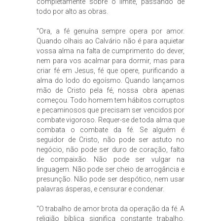
completamente sobre o limite, passando de
todo por alto as obras.
“Ora, a fé genuína sempre opera por amor.
Quando olhais ao Calvário não é para aquietar
vossa alma na falta de cumprimento do dever,
nem para vos acalmar para dormir, mas para
criar fé em Jesus, fé que opere, purificando a
alma do lodo do egoísmo. Quando lançamos
mão de Cristo pela fé, nossa obra apenas
começou. Todo homem tem hábitos corruptos
e pecaminosos que precisam ser vencidos por
combate vigoroso. Requer-se de toda alma que
combata o combate da fé. Se alguém é
seguidor de Cristo, não pode ser astuto no
negócio, não pode ser duro de coração, falto
de compaixão. Não pode ser vulgar na
linguagem. Não pode ser cheio de arrogância e
presunção. Não pode ser despótico, nem usar
palavras ásperas, e censurar e condenar.
“O trabalho de amor brota da operação da fé. A
religião bíblica significa constante trabalho.