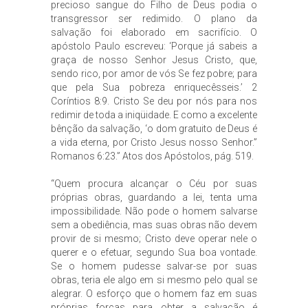
precioso sangue do Filho de Deus podia o
transgressor ser redimido. O plano da
salvação foi elaborado em sacrifício. O
apóstolo Paulo escreveu: ‘Porque já sabeis a
graça de nosso Senhor Jesus Cristo, que,
sendo rico, por amor de vós Se fez pobre; para
que pela Sua pobreza enriquecêsseis.’ 2
Coríntios 8:9. Cristo Se deu por nós para nos
redimir de toda a iniqüidade. E como a excelente
bênção da salvação, ‘o dom gratuito de Deus é
a vida eterna, por Cristo Jesus nosso Senhor.”
Romanos 6:23.” Atos dos Apóstolos, pág. 519.
“Quem procura alcançar o Céu por suas
próprias obras, guardando a lei, tenta uma
impossibilidade. Não pode o homem salvarse
sem a obediência, mas suas obras não devem
provir de si mesmo; Cristo deve operar nele o
querer e o efetuar, segundo Sua boa vontade.
Se o homem pudesse salvar-se por suas
obras, teria ele algo em si mesmo pelo qual se
alegrar. O esforço que o homem faz em suas
próprias forças para obter a salvação é