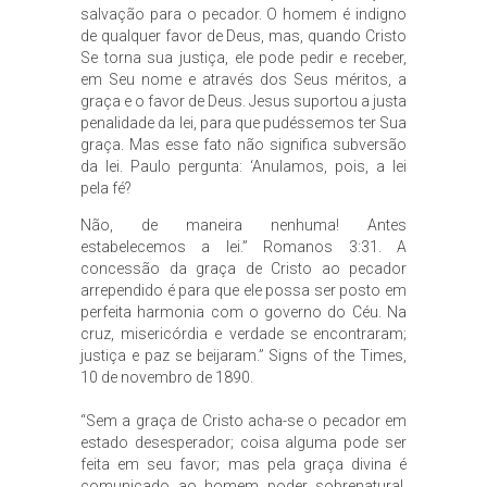
salvação para o pecador. O homem é indigno
de qualquer favor de Deus, mas, quando Cristo
Se torna sua justiça, ele pode pedir e receber,
em Seu nome e através dos Seus méritos, a
graça e o favor de Deus. Jesus suportou a justa
penalidade da lei, para que pudéssemos ter Sua
graça. Mas esse fato não significa subversão
da lei. Paulo pergunta: ‘Anulamos, pois, a lei
pela fé?
Não, de maneira nenhuma! Antes
estabelecemos a lei.” Romanos 3:31. A
concessão da graça de Cristo ao pecador
arrependido é para que ele possa ser posto em
perfeita harmonia com o governo do Céu. Na
cruz, misericórdia e verdade se encontraram;
justiça e paz se beijaram.” Signs of the Times,
10 de novembro de 1890.
“Sem a graça de Cristo acha-se o pecador em
estado desesperador; coisa alguma pode ser
feita em seu favor; mas pela graça divina é
comunicado ao homem poder sobrenatural,