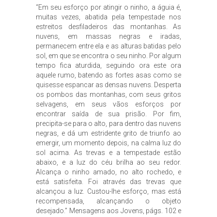
“Em seu esforço por atingir o ninho, a águia é,
muitas vezes, abatida pela tempestade nos
estreitos desfiladeiros das montanhas. As
nuvens, em massas negras e iradas,
permanecem entre ela e as alturas batidas pelo
sol, em que se encontra o seu ninho. Por algum
tempo fica aturdida, seguindo ora este ora
aquele rumo, batendo as fortes asas como se
quisesse espancar as densas nuvens. Desperta
os pombos das montanhas, com seus gritos
selvagens, em seus vãos esforços por
encontrar saída de sua prisão. Por fim,
precipita-se para o alto, para dentro das nuvens
negras, e dá um estridente grito de triunfo ao
emergir, um momento depois, na calma luz do
sol acima. As trevas e a tempestade estão
abaixo, e a luz do céu brilha ao seu redor.
Alcança o ninho amado, no alto rochedo, e
está satisfeita. Foi através das trevas que
alcançou a luz. Custou-lhe esforço, mas está
recompensada, alcançando o objeto
desejado.” Mensagens aos Jovens, págs. 102 e