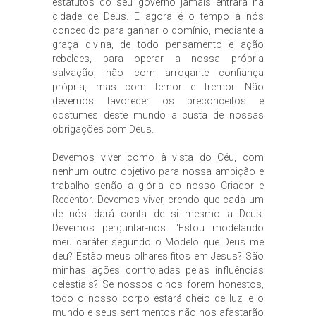
estatutos do seu governo jamais entrará na
cidade de Deus. E agora é o tempo a nós
concedido para ganhar o domínio, mediante a
graça divina, de todo pensamento e ação
rebeldes, para operar a nossa própria
salvação, não com arrogante confiança
própria, mas com temor e tremor. Não
devemos favorecer os preconceitos e
costumes deste mundo a custa de nossas
obrigações com Deus.
Devemos viver como à vista do Céu, com
nenhum outro objetivo para nossa ambição e
trabalho senão a glória do nosso Criador e
Redentor. Devemos viver, crendo que cada um
de nós dará conta de si mesmo a Deus.
Devemos perguntar-nos: ‘Estou modelando
meu caráter segundo o Modelo que Deus me
deu? Estão meus olhares fitos em Jesus? São
minhas ações controladas pelas influências
celestiais? Se nossos olhos forem honestos,
todo o nosso corpo estará cheio de luz, e o
mundo e seus sentimentos não nos afastarão