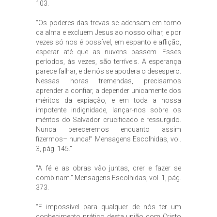
103.
“Os poderes das trevas se adensam em torno
da alma e excluem Jesus ao nosso olhar, e por
vezes só nos é possível, em espanto e aflição,
esperar até que as nuvens passem. Esses
períodos, às vezes, são terríveis. A esperança
parece falhar, e de nós se apodera o desespero.
Nessas horas tremendas, precisamos
aprender a confiar, a depender unicamente dos
méritos da expiação, e em toda a nossa
impotente indignidade, lançar-nos sobre os
méritos do Salvador crucificado e ressurgido.
Nunca pereceremos enquanto assim
fizermos– nunca!” Mensagens Escolhidas, vol.
3, pág. 145.”
“A fé e as obras vão juntas, crer e fazer se
combinam.” Mensagens Escolhidas, vol. 1, pág.
373.
“E impossível para qualquer de nós ter um
conhecimento prático desta união com Cristo