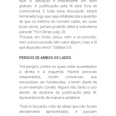
nEle. A salvação é inteiramente um dom
gratuito. A justificação pela fé está fora de
controvérsia. E toda essa discussão estará
terminada logo que seja estabelecida a questão
de que os méritos do homem caído, em suas
boas obras, jamais poderão obter a vida eterna
para ele.” Fé e Obras, pág. 20.
“Porque, em Cristo Jesus, nem a circuncisão,
nem a incircuncisão têm valor algum, mas a fé
que atua pelo amor.” Gálatas 5:6.
PERIGOS DE AMBOS OS LADOS
“Há perigos contra os quais estar acautelados
à direita e à esquerda. Haverá pessoas
inexperientes, recém conversas, que
necessitam ser fortalecidas, e terem diante de
si um exemplo correto. Alguns não farão o uso
devido da doutrina da justificação pela fé.
Apresentá-la-ão de maneira unilateral.
“Outros lançarão mão de idéias que não foram
devidamente apresentadas, e passam