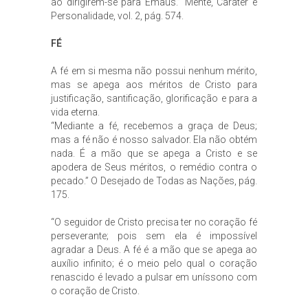
ao dirigirem-se para Emaús.” Mente, Caráter e
Personalidade, vol. 2, pág. 574.
FÉ
A fé em si mesma não possui nenhum mérito,
mas se apega aos méritos de Cristo para
justificação, santificação, glorificação e para a
vida eterna.
“Mediante a fé, recebemos a graça de Deus;
mas a fé não é nosso salvador. Ela não obtém
nada. É a mão que se apega a Cristo e se
apodera de Seus méritos, o remédio contra o
pecado.” O Desejado de Todas as Nações, pág.
175.
“O seguidor de Cristo precisa ter no coração fé
perseverante; pois sem ela é impossível
agradar a Deus. A fé é a mão que se apega ao
auxílio infinito; é o meio pelo qual o coração
renascido é levado a pulsar em uníssono com
o coração de Cristo.