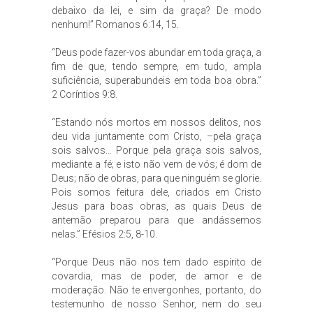
debaixo da lei, e sim da graça? De modo
nenhum!” Romanos 6:14, 15.
“Deus pode fazer-vos abundar em toda graça, a
fim de que, tendo sempre, em tudo, ampla
suficiência, superabundeis em toda boa obra.”
2 Coríntios 9:8.
“Estando nós mortos em nossos delitos, nos
deu vida juntamente com Cristo, –pela graça
sois salvos... Porque pela graça sois salvos,
mediante a fé; e isto não vem de vós; é dom de
Deus; não de obras, para que ninguém se glorie.
Pois somos feitura dele, criados em Cristo
Jesus para boas obras, as quais Deus de
antemão preparou para que andássemos
nelas.” Efésios 2:5, 8-10.
“Porque Deus não nos tem dado espírito de
covardia, mas de poder, de amor e de
moderação. Não te envergonhes, portanto, do
testemunho de nosso Senhor, nem do seu