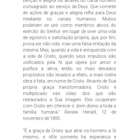
bênção e alegria flui através do canal humano
consagrado ao serviço de Deus. Que corrente
de ações de graças e alegria reflui para Deus
mediante os canais humanos. Muitos
poderiam se unir como membros ativos do
exército do Senhor em lugar de viver uma vida
de egoísmo e satisfação própria, que, por fim,
prova ser não vida, mas uma falsa imitação da
mesma. Mas, quando a vida é enriquecida com
a vida de Cristo, quando seus impulsos são
vivificados pela fé que opera por amor e
purifica a alma, então os mais elevados
propósitos são levados a efeito, a mais nobre
obra é feita, em nome de Cristo. Através de Sua
própria graça transformadora, Cristo é
multiplicado nas vidas dos que são
restaurados a Sua imagem. Eles cooperam
com Cristo em oferecer o dom divino a toda a
família humana.” Review Herald, 12 de
novembro de 1895.
“É a graça de Cristo que atrai os homens a Si
mesmo, e nEle somente ha esperança e