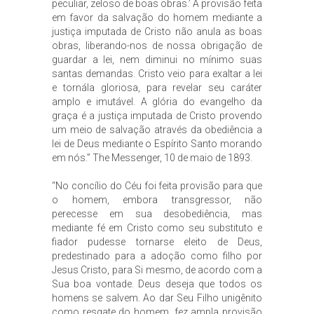
peculiar, zeloso de boas obras.’ A provisão feita
em favor da salvação do homem mediante a
justiça imputada de Cristo não anula as boas
obras, liberando-nos de nossa obrigação de
guardar a lei, nem diminui no mínimo suas
santas demandas. Cristo veio para exaltar a lei
e tornála gloriosa, para revelar seu caráter
amplo e imutável. A glória do evangelho da
graça é a justiça imputada de Cristo provendo
um meio de salvação através da obediência a
lei de Deus mediante o Espírito Santo morando
em nós.” The Messenger, 10 de maio de 1893.
“No concílio do Céu foi feita provisão para que
o homem, embora transgressor, não
perecesse em sua desobediência, mas
mediante fé em Cristo como seu substituto e
fiador pudesse tornarse eleito de Deus,
predestinado para a adoção como filho por
Jesus Cristo, para Si mesmo, de acordo com a
Sua boa vontade. Deus deseja que todos os
homens se salvem. Ao dar Seu Filho unigênito
como resgate do homem, fez ampla provisão