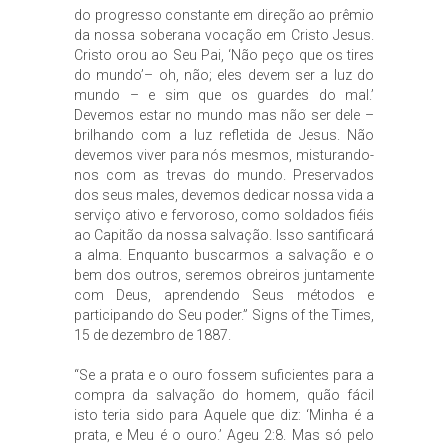
do progresso constante em direção ao prêmio
da nossa soberana vocação em Cristo Jesus.
Cristo orou ao Seu Pai, ‘Não peço que os tires
do mundo’– oh, não; eles devem ser a luz do
mundo – e sim que os guardes do mal.’
Devemos estar no mundo mas não ser dele –
brilhando com a luz refletida de Jesus. Não
devemos viver para nós mesmos, misturando-
nos com as trevas do mundo. Preservados
dos seus males, devemos dedicar nossa vida a
serviço ativo e fervoroso, como soldados fiéis
ao Capitão da nossa salvação. Isso santificará
a alma. Enquanto buscarmos a salvação e o
bem dos outros, seremos obreiros juntamente
com Deus, aprendendo Seus métodos e
participando do Seu poder.” Signs of the Times,
15 de dezembro de 1887.
“Se a prata e o ouro fossem suficientes para a
compra da salvação do homem, quão fácil
isto teria sido para Aquele que diz: ‘Minha é a
prata, e Meu é o ouro.’ Ageu 2:8. Mas só pelo