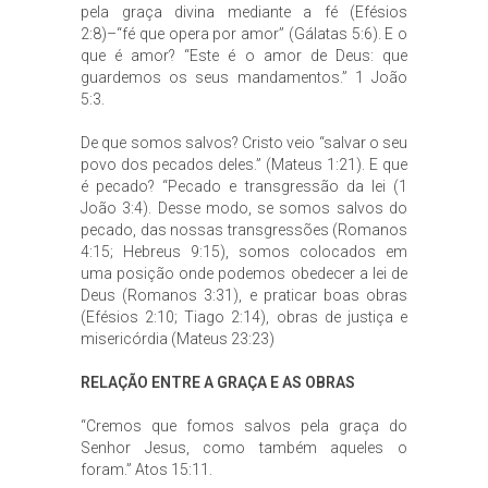
pela graça divina mediante a fé (Efésios
2:8)–“fé que opera por amor” (Gálatas 5:6). E o
que é amor? “Este é o amor de Deus: que
guardemos os seus mandamentos.” 1 João
5:3.
De que somos salvos? Cristo veio “salvar o seu
povo dos pecados deles.” (Mateus 1:21). E que
é pecado? “Pecado e transgressão da lei (1
João 3:4). Desse modo, se somos salvos do
pecado, das nossas transgressões (Romanos
4:15; Hebreus 9:15), somos colocados em
uma posição onde podemos obedecer a lei de
Deus (Romanos 3:31), e praticar boas obras
(Efésios 2:10; Tiago 2:14), obras de justiça e
misericórdia (Mateus 23:23)
RELAÇÃO ENTRE A GRAÇA E AS OBRAS
“Cremos que fomos salvos pela graça do
Senhor Jesus, como também aqueles o
foram.” Atos 15:11.