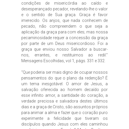
condições de misericórdia ao caído e
desesperançado pecador, revelando-lhe o valor
e o sentido de Sua graça. Graça é favor
imerecido. Os anjos, que nada conhecem de
pecado, não compreendem o que seja a
aplicação da graça para com eles; mas nossa
pecaminosidade requer a concessão da graça
por parte de um Deus misericordioso. Foi a
graça que enviou nosso Salvador a buscar-
nos, errantes, e restituirnos ao redil.”
Mensagens Escolhidas, vol 1, págs. 331 e 332.
“Que poderia ser mais digno de ocupar nossos
pensamentos do que o plano da redenção? É
um tema inesgotável. O amor de Jesus, a
salvação oferecida ao homem decaído por
esse infinito amor, a santidade do coração, a
verdade preciosa e salvadora destes últimos
dias e a graça de Cristo, são assuntos próprios
para animar a alma e fazer que o coração puro
experimente a felicidade que tiveram os
discípulos quando Jesus com eles caminhou