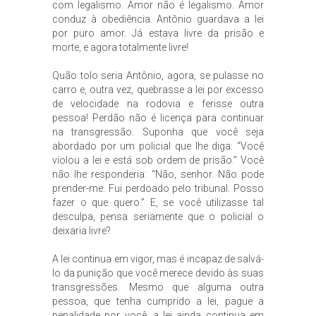
com legalismo. Amor não é legalismo. Amor
conduz à obediência. Antônio guardava a lei
por puro amor. Já estava livre da prisão e
morte, e agora totalmente livre!
Quão tolo seria Antônio, agora, se pulasse no
carro e, outra vez, quebrasse a lei por excesso
de velocidade na rodovia e ferisse outra
pessoa! Perdão não é licença para continuar
na transgressão. Suponha que você seja
abordado por um policial que lhe diga: “Você
violou a lei e está sob ordem de prisão.” Você
não lhe responderia: “Não, senhor. Não pode
prender-me. Fui perdoado pelo tribunal. Posso
fazer o que quero.” E, se você utilizasse tal
desculpa, pensa seriamente que o policial o
deixaria livre?
A lei continua em vigor, mas é incapaz de salvá-
lo da punição que você merece devido às suas
transgressões. Mesmo que alguma outra
pessoa, que tenha cumprido a lei, pague a
penalidade por você, a lei ainda continua em