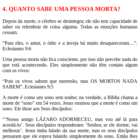
4. QUANTO SABE UMA PESSOA MORTA?
Depois da morte, o cérebro se desintegra; ele não tem capacidade de
saber ou relembrar de coisa alguma. Todas as emoções humanas
cessam.
“Para eles, o amor, o ódio e a inveja há muito desapareceram…”.
Eclesiastes 9:6
Uma pessoa morta não fica consciente, por isso não percebe nada do
que está acontecendo. Eles simplesmente não têm contato algum
com os vivos:
“Pois os vivos sabem que morrerão, mas OS MORTOS NADA
SABEM”. Eclesiastes 9:5
A morte é como um sono sem sonho; na verdade, a Bíblia chama a
morte de “sono” em 54 vezes. Jesus ensinou que a morte é como um
sono. Ele disse aos Seus discípulos:
“‘Nosso amigo LÁZARO ADORMECEU, mas vou até lá para
acordá-lo’. Seus discípulos responderam: ‘Senhor, se ele dorme, vai
melhorar’. Jesus tinha falado da sua morte, mas os seus discípulos
pensaram que ele estava falando simplesmente do sono. Então lhes