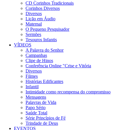
CD Corinhos Tradicionais
Corinhos Diversos
Diversos
Lição em Áudio
Maternal
O Pequeno Pesquisador
Sermões
Tesouros Infantis
VÍDEOS
A Palavra do Senhor
Campanhas
Clipe de Hinos
Conferência Online "Crise e Vitória
Diversos
Filmes
Histórias Edificantes
Infantil
Intimidade como recompensa do compromisso
Mensagens
Palavras de Vida
Papo Sério
Saúde Total
Série Princípios de Fé
Trindade de Deus
EVENTOS