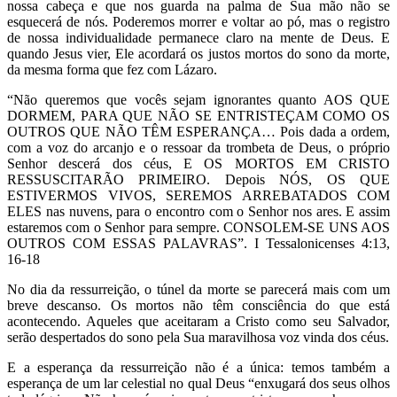
nossa cabeça e que nos guarda na palma de Sua mão não se
esquecerá de nós. Poderemos morrer e voltar ao pó, mas o registro
de nossa individualidade permanece claro na mente de Deus. E
quando Jesus vier, Ele acordará os justos mortos do sono da morte,
da mesma forma que fez com Lázaro.
“Não queremos que vocês sejam ignorantes quanto AOS QUE
DORMEM, PARA QUE NÃO SE ENTRISTEÇAM COMO OS
OUTROS QUE NÃO TÊM ESPERANÇA… Pois dada a ordem,
com a voz do arcanjo e o ressoar da trombeta de Deus, o próprio
Senhor descerá dos céus, E OS MORTOS EM CRISTO
RESSUSCITARÃO PRIMEIRO. Depois NÓS, OS QUE
ESTIVERMOS VIVOS, SEREMOS ARREBATADOS COM
ELES nas nuvens, para o encontro com o Senhor nos ares. E assim
estaremos com o Senhor para sempre. CONSOLEM-SE UNS AOS
OUTROS COM ESSAS PALAVRAS”. I Tessalonicenses 4:13,
16-18
No dia da ressurreição, o túnel da morte se parecerá mais com um
breve descanso. Os mortos não têm consciência do que está
acontecendo. Aqueles que aceitaram a Cristo como seu Salvador,
serão despertados do sono pela Sua maravilhosa voz vinda dos céus.
E a esperança da ressurreição não é a única: temos também a
esperança de um lar celestial no qual Deus “enxugará dos seus olhos