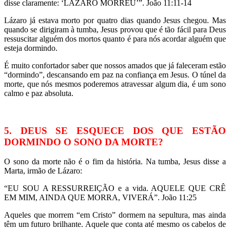
disse claramente: ‘LÁZARO MORREU’”. João 11:11-14
Lázaro já estava morto por quatro dias quando Jesus chegou. Mas
quando se dirigiram à tumba, Jesus provou que é tão fácil para Deus
ressuscitar alguém dos mortos quanto é para nós acordar alguém que
esteja dormindo.
É muito confortador saber que nossos amados que já faleceram estão
“dormindo”, descansando em paz na confiança em Jesus. O túnel da
morte, que nós mesmos poderemos atravessar algum dia, é um sono
calmo e paz absoluta.
5. DEUS SE ESQUECE DOS QUE ESTÃO
DORMINDO O SONO DA MORTE?
O sono da morte não é o fim da história. Na tumba, Jesus disse a
Marta, irmão de Lázaro:
“EU SOU A RESSURREIÇÃO e a vida. AQUELE QUE CRÊ
EM MIM, AINDA QUE MORRA, VIVERÁ”. João 11:25
Aqueles que morrem “em Cristo” dormem na sepultura, mas ainda
têm um futuro brilhante. Aquele que conta até mesmo os cabelos de