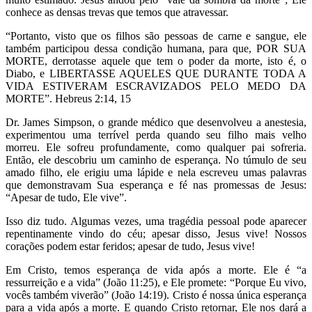
conhece as densas trevas que temos que atravessar.
“Portanto, visto que os filhos são pessoas de carne e sangue, ele
também participou dessa condição humana, para que, POR SUA
MORTE, derrotasse aquele que tem o poder da morte, isto é, o
Diabo, e LIBERTASSE AQUELES QUE DURANTE TODA A
VIDA ESTIVERAM ESCRAVIZADOS PELO MEDO DA
MORTE”. Hebreus 2:14, 15
Dr. James Simpson, o grande médico que desenvolveu a anestesia,
experimentou uma terrível perda quando seu filho mais velho
morreu. Ele sofreu profundamente, como qualquer pai sofreria.
Então, ele descobriu um caminho de esperança. No túmulo de seu
amado filho, ele erigiu uma lápide e nela escreveu umas palavras
que demonstravam Sua esperança e fé nas promessas de Jesus:
“Apesar de tudo, Ele vive”.
Isso diz tudo. Algumas vezes, uma tragédia pessoal pode aparecer
repentinamente vindo do céu; apesar disso, Jesus vive! Nossos
corações podem estar feridos; apesar de tudo, Jesus vive!
Em Cristo, temos esperança de vida após a morte. Ele é “a
ressurreição e a vida” (João 11:25), e Ele promete: “Porque Eu vivo,
vocês também viverão” (João 14:19). Cristo é nossa única esperança
para a vida após a morte. E quando Cristo retornar, Ele nos dará a