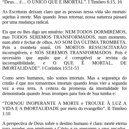
“Deus… é… O ÚNICO QUE É IMORTAL”. I Timóteo 6:15, 16
As Escrituras deixam claro que as pessoas nessa vida são mortais:
sujeitas à morte. Mas quando Jesus retornar, nossa natureza passará
por uma mudança radical.
Eis que eu lhes digo um mistério: NEM TODOS DORMIREMOS,
mas TODOS SEREMOS TRANSFORMADOS, num momento,
num abrir e fechar de olhos, AO SOM DA ÚLTIMA TROMBETA.
Pois a trombeta soará, OS MORTOS RESSUSCITARÃO
incorruptíveis, e NÓS SEREMOS TRANSFORMADOS. Pois é
necessário que aquilo que é corruptível se revista da
incorruptibilidade, e O QUE É MORTAL, DE
IMORTALIDADE”. I Coríntios 15:51-53
Como seres humanos, não somos imortais. Mas a segurança do
cristão é que nos tornaremos imortais quando Jesus vier a segunda
vez a essa terra. A certeza da promessa da imortalidade foi
demonstrada quando Jesus irrompeu para fora de Sua tumba e:
“TORNOU INOPERANTE A MORTE e TROUXE À LUZ A
VIDA E A IMORTALIDADE por meio do evangelho”. II Timóteo
1:10
A perspectiva de Deus sobre o destino humano é clara: morte eterna
para aqueles que rejeitarem a Cristo e se apegarem a seus pecados,