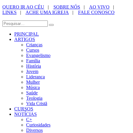
QUERO IR AO CÉU
|
SOBRE NÓS
|
AO VIVO
|
LINKS
|
ACHE UMA IGREJA
|
FALE CONOSCO
PRINCIPAL
ARTIGOS
Crianças
Cursos
Evangelismo
Família
História
Jovem
Liderança
Mulher
Música
Saúde
Teologia
Vida Cristã
CURSOS
NOTÍCIAS
C+
Curiosidades
Diversos