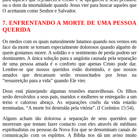
ou o dom da imortalidade quando Jesus vier para buscar aqueles que
O aceitaram como Senhor e Salvador.
7. ENFRENTANDO A MORTE DE UMA PESSOA
QUERIDA
Os medos com os quais naturalmente lutamos quando nos vemos em
face da morte se tornam especialmente dolorosos quando alguém de
quem gostamos morre. A solidão e o sentimento de perda podem ser
dominantes. A única solução para a angústia causada pela separação
de uma pessoa amada é o conforto que apenas Cristo pode dar.
Lembre-se que nossos queridos estão dormindo, e que nossos
amados que descansam serão ressuscitados por Jesus na
“ressurreição para a vida” quando Ele vier.
Deus está planejando algumas reuniões maravilhosas. Os filhos
serão devolvidos a seus pais, maridos e mulheres se entregarão a um
terno e caloroso abraço. As separações cruéis da vida estarão
terminadas. “A morte foi destruída pela vitória”. (I Coríntios 15:54).
Alguns acham tão dolorosa a separação de seus queridos que
morreram que tentam fazer contacto com eles através de médiuns
espiritualistas ou pessoas da Nova Era que se denominam canais de
comunicação com os espíritos. A Bíblia nos dá um aviso muito