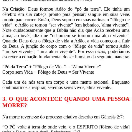
Na Criação, Deus formou Adão do “pó da terra”. Ele tinha um
cérebro em sua cabeça pronto para pensar; sangue em suas veias
pronto para correr. Então, Deus soprou em suas narinas o “fôlego de
vida”, e Adão se tornou “ser vivente” [em hebraico, 'alma vivente'].
Note cuidadosamente que a Bíblia não diz que Adão recebeu uma
alma; ao invés, diz que “o homem se tornou uma alma vivente”.
Quando Deus deu o fôlego de vida a Adão, a vida começou a fluir
de Deus. A junção do corpo com o “fôlego de vida” tornou Adão
“um ser vivente”, “uma alma vivente”. Por essa razão, poderíamos
escrever a equação fundamental do ser humano da seguinte maneira:
“Pó da Terra” + “Fôlego de Vida” = “Alma Vivente”
Corpo sem Vida + Fôlego de Deus = Ser Vivente
Cada um de nós tem um corpo e uma mente racional. Enquanto
continuarmos a respirar, seremos seres vivos, alma vivente.
3. O QUE ACONTECE QUANDO UMA PESSOA
MORRE?
Na morte reverte-se do processo criativo descrito em Gênesis 2:7:
“O PÓ volte à terra de onde veio, e o ESPÍRITO [fôlego de vida]