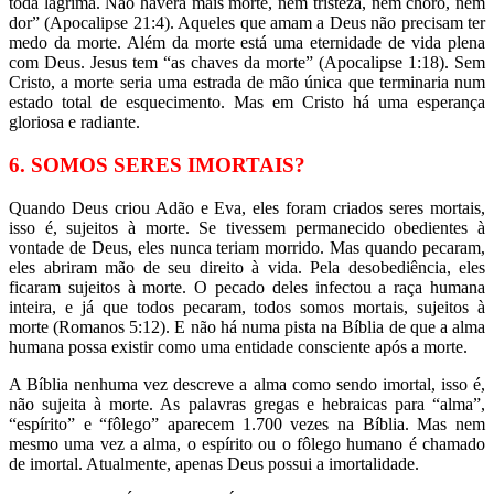
toda lágrima. Não haverá mais morte, nem tristeza, nem choro, nem
dor” (Apocalipse 21:4). Aqueles que amam a Deus não precisam ter
medo da morte. Além da morte está uma eternidade de vida plena
com Deus. Jesus tem “as chaves da morte” (Apocalipse 1:18). Sem
Cristo, a morte seria uma estrada de mão única que terminaria num
estado total de esquecimento. Mas em Cristo há uma esperança
gloriosa e radiante.
6. SOMOS SERES IMORTAIS?
Quando Deus criou Adão e Eva, eles foram criados seres mortais,
isso é, sujeitos à morte. Se tivessem permanecido obedientes à
vontade de Deus, eles nunca teriam morrido. Mas quando pecaram,
eles abriram mão de seu direito à vida. Pela desobediência, eles
ficaram sujeitos à morte. O pecado deles infectou a raça humana
inteira, e já que todos pecaram, todos somos mortais, sujeitos à
morte (Romanos 5:12). E não há numa pista na Bíblia de que a alma
humana possa existir como uma entidade consciente após a morte.
A Bíblia nenhuma vez descreve a alma como sendo imortal, isso é,
não sujeita à morte. As palavras gregas e hebraicas para “alma”,
“espírito” e “fôlego” aparecem 1.700 vezes na Bíblia. Mas nem
mesmo uma vez a alma, o espírito ou o fôlego humano é chamado
de imortal. Atualmente, apenas Deus possui a imortalidade.