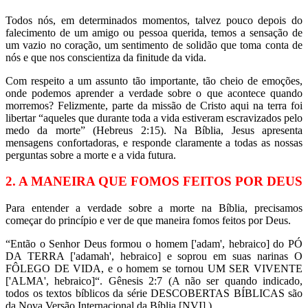
Todos nós, em determinados momentos, talvez pouco depois do
falecimento de um amigo ou pessoa querida, temos a sensação de
um vazio no coração, um sentimento de solidão que toma conta de
nós e que nos conscientiza da finitude da vida.
Com respeito a um assunto tão importante, tão cheio de emoções,
onde podemos aprender a verdade sobre o que acontece quando
morremos? Felizmente, parte da missão de Cristo aqui na terra foi
libertar “aqueles que durante toda a vida estiveram escravizados pelo
medo da morte” (Hebreus 2:15). Na Bíblia, Jesus apresenta
mensagens confortadoras, e responde claramente a todas as nossas
perguntas sobre a morte e a vida futura.
2. A MANEIRA QUE FOMOS FEITOS POR DEUS
Para entender a verdade sobre a morte na Bíblia, precisamos
começar do princípio e ver de que maneira fomos feitos por Deus.
“Então o Senhor Deus formou o homem ['adam', hebraico] do PÓ
DA TERRA ['adamah', hebraico] e soprou em suas narinas O
FÔLEGO DE VIDA, e o homem se tornou UM SER VIVENTE
['ALMA', hebraico]“. Gênesis 2:7 (A não ser quando indicado,
todos os textos bíblicos da série DESCOBERTAS BÍBLICAS são
da Nova Versão Internacional da Bíblia [NVI].).