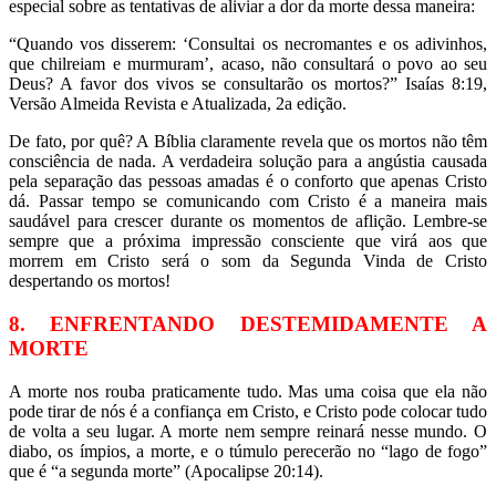
especial sobre as tentativas de aliviar a dor da morte dessa maneira:
“Quando vos disserem: ‘Consultai os necromantes e os adivinhos,
que chilreiam e murmuram’, acaso, não consultará o povo ao seu
Deus? A favor dos vivos se consultarão os mortos?” Isaías 8:19,
Versão Almeida Revista e Atualizada, 2a edição.
De fato, por quê? A Bíblia claramente revela que os mortos não têm
consciência de nada. A verdadeira solução para a angústia causada
pela separação das pessoas amadas é o conforto que apenas Cristo
dá. Passar tempo se comunicando com Cristo é a maneira mais
saudável para crescer durante os momentos de aflição. Lembre-se
sempre que a próxima impressão consciente que virá aos que
morrem em Cristo será o som da Segunda Vinda de Cristo
despertando os mortos!
8. ENFRENTANDO DESTEMIDAMENTE A
MORTE
A morte nos rouba praticamente tudo. Mas uma coisa que ela não
pode tirar de nós é a confiança em Cristo, e Cristo pode colocar tudo
de volta a seu lugar. A morte nem sempre reinará nesse mundo. O
diabo, os ímpios, a morte, e o túmulo perecerão no “lago de fogo”
que é “a segunda morte” (Apocalipse 20:14).