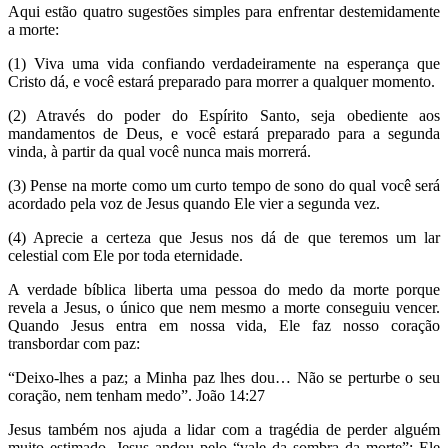
Aqui estão quatro sugestões simples para enfrentar destemidamente
a morte:
(1) Viva uma vida confiando verdadeiramente na esperança que
Cristo dá, e você estará preparado para morrer a qualquer momento.
(2) Através do poder do Espírito Santo, seja obediente aos
mandamentos de Deus, e você estará preparado para a segunda
vinda, à partir da qual você nunca mais morrerá.
(3) Pense na morte como um curto tempo de sono do qual você será
acordado pela voz de Jesus quando Ele vier a segunda vez.
(4) Aprecie a certeza que Jesus nos dá de que teremos um lar
celestial com Ele por toda eternidade.
A verdade bíblica liberta uma pessoa do medo da morte porque
revela a Jesus, o único que nem mesmo a morte conseguiu vencer.
Quando Jesus entra em nossa vida, Ele faz nosso coração
transbordar com paz:
“Deixo-lhes a paz; a Minha paz lhes dou… Não se perturbe o seu
coração, nem tenham medo”. João 14:27
Jesus também nos ajuda a lidar com a tragédia de perder alguém
muito estimado. Jesus andou pelo “vale da sombra da morte”; Ele