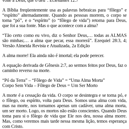
volte a Deus, que o deu”. Eclesiastes 12:7
A Bíblia freqüentemente usa as palavras hebraicas para “fôlego” e
“espírito” alternadamente. Quando as pessoas morrem, o corpo se
torna “pó”, e o “espírito” (o “fôlego de vida”) retorna para Deus,
que foi a sua fonte. Mas o que acontece com a alma?
“Tão certo como eu vivo, diz o Senhor Deus,… todas as ALMAS
são minhas;… a alma que pecar, essa morrerá”. Ezequiel 28:3, 4;
Versão Almeida Revista e Atualizada, 2a Edição
A alma morre! Ela ainda não é imortal; ela pode perecer.
A equação derivada de Gênesis 2:7, ao sermos feitos por Deus, faz o
caminho reverso na morte.
“Pó da Terra” – “Fôlego de Vida” = “Uma Alma Morta”
Corpo Sem Vida – Fôlego de Deus = Um Ser Morto
A morte é a cessação da vida. O corpo se desintegra e se torna pó, e
o fôlego, ou espírito, volta para Deus. Somos uma alma com vida,
mas na morte, nos tornamos apenas um cadáver, uma alma morta,
um ser morto. Logo, os mortos não estão conscientes. Quando Deus
toma para si o fôlego de vida que Ele nos deu, nossa alma morre.
Mas, como veremos mais tarde nessa mesma lição, temos esperança
com Cristo.