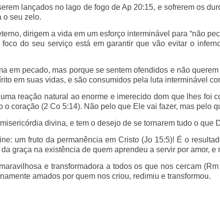
serem lançados no lago de fogo de Ap 20:15, e sofrerem os dur
 o seu zelo.
no, dirigem a vida em um esforço interminável para “não peca
foco do seu serviço está em garantir que vão evitar o infern
ma em pecado, mas porque se sentem ofendidos e não querem s
írito em suas vidas, e são consumidos pela luta interminável co
a reação natural ao enorme e imerecido dom que lhes foi conc
 o coração (2 Co 5:14). Não pelo que Ele vai fazer, mas pelo 
ericórdia divina, e tem o desejo de se tornarem tudo o que De
ine: um fruto da permanência em Cristo (Jo 15:5)! É o resulta
r da graça na existência de quem aprendeu a servir por amor, e 
maravilhosa e transformadora a todos os que nos cercam (Rm 
lenamente amados por quem nos criou, redimiu e transformou.