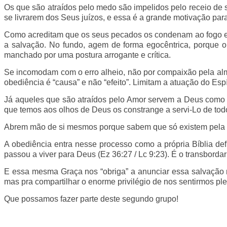
Os que são atraídos pelo medo são impelidos pelo receio de 
se livrarem dos Seus juízos, e essa é a grande motivação para
Como acreditam que os seus pecados os condenam ao fogo eter
a salvação. No fundo, agem de forma egocêntrica, porque o 
manchado por uma postura arrogante e crítica.
Se incomodam com o erro alheio, não por compaixão pela al
obediência é “causa” e não “efeito”. Limitam a atuação do Esp
Já aqueles que são atraídos pelo Amor servem a Deus como um
que temos aos olhos de Deus os constrange a servi-Lo de todo
Abrem mão de si mesmos porque sabem que só existem pela mis
A obediência entra nesse processo como a própria Bíblia def
passou a viver para Deus (Ez 36:27 / Lc 9:23). É o transborda
E essa mesma Graça nos “obriga” a anunciar essa salvação 
mas pra compartilhar o enorme privilégio de nos sentirmos p
Que possamos fazer parte deste segundo grupo!