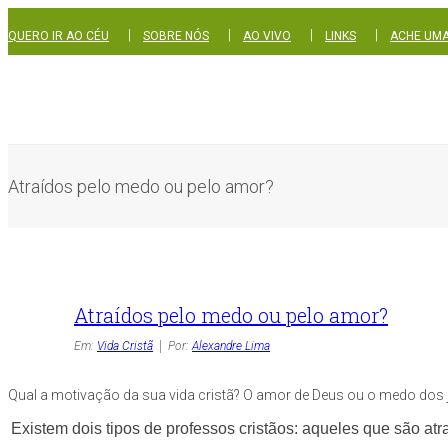
|
|
|
|
QUERO IR AO CÉU
SOBRE NÓS
AO VIVO
LINKS
ACHE UMA
Atraídos pelo medo ou pelo amor?
Atraídos pelo medo ou pelo amor?
Em:
Vida Cristã
Por:
Alexandre Lima
Qual a motivação da sua vida cristã? O amor de Deus ou o medo dos 
Existem dois tipos de professos cristãos: aqueles que são at