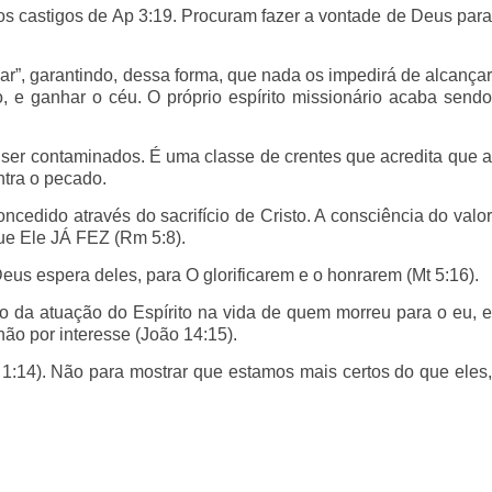
os castigos de Ap 3:19. Procuram fazer a vontade de Deus para
r”, garantindo, dessa forma, que nada os impedirá de alcançar
o, e ganhar o céu. O próprio espírito missionário acaba sendo
er contaminados. É uma classe de crentes que acredita que a
ntra o pecado.
edido através do sacrifício de Cristo. A consciência do valor
que Ele JÁ FEZ (Rm 5:8).
us espera deles, para O glorificarem e o honrarem (Mt 5:16).
do da atuação do Espírito na vida de quem morreu para o eu, e
não por interesse (João 14:15).
1:14). Não para mostrar que estamos mais certos do que eles,