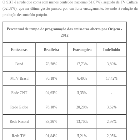
O SBT é a rede que conta com menos conteúdo nacional (51,07%), seguido da TV Cultura
(52,58%), que na última gestão passou por um forte enxugamento, levando à redução da
produção de conteúdo próprio.
Percentual de t
empo de programação das emissoras aberta por Origem -
2012
Emissoras
Brasileira
Estrangeira
Indefinido
Band
78,58%
17,73%
3,69%
MTV Brasil
76,18%
6,40%
17,42%
Rede CNT
94,65%
5,35%
-
Rede Globo
76,18%
20,20%
3,62%
Rede Record
83,26%
13,76%
2,98%
Rede TV!
91,84%
5,21%
2,95%