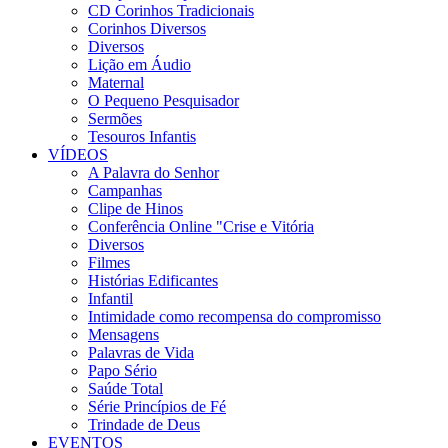
CD Corinhos Tradicionais
Corinhos Diversos
Diversos
Lição em Áudio
Maternal
O Pequeno Pesquisador
Sermões
Tesouros Infantis
VÍDEOS
A Palavra do Senhor
Campanhas
Clipe de Hinos
Conferência Online "Crise e Vitória
Diversos
Filmes
Histórias Edificantes
Infantil
Intimidade como recompensa do compromisso
Mensagens
Palavras de Vida
Papo Sério
Saúde Total
Série Princípios de Fé
Trindade de Deus
EVENTOS