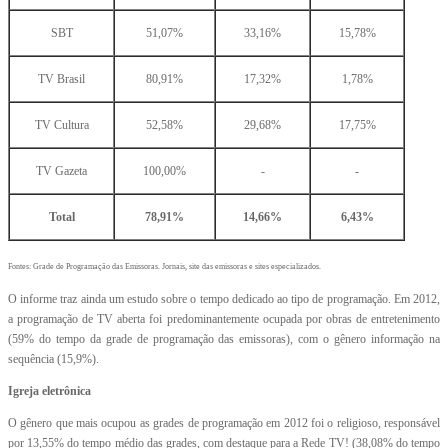
SBT
51,07%
33,16%
15,78%
TV Brasil
80,91%
17,32%
1,78%
TV Cultura
52,58%
29,68%
17,75%
TV Gazeta
100,00%
-
-
Total
78,91%
14,66%
6,43%
Fontes: Grade de Programação das Emissoras. Jornais, site das emissoras e sites especializados.
O informe traz ainda um estudo sobre o tempo dedicado ao tipo de programação. Em 2012,
a programação de TV aberta foi predominantemente ocupada por obras de entretenimento
(59% do tempo da grade de programação das emissoras), com o gênero informação na
sequência (15,9%).
Igreja eletrônica
O gênero que mais ocupou as grades de programação em 2012 foi o religioso, responsável
por 13,55% do tempo médio das grades, com destaque para a Rede TV! (38,08% do tempo