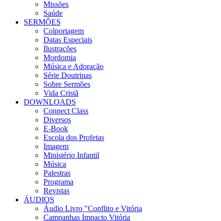
Missões
Saúde
SERMÕES
Colportagem
Datas Especiais
Ilustrações
Mordomia
Música e Adoração
Série Doutrinas
Sobre Sermões
Vida Cristã
DOWNLOADS
Connect Class
Diversos
E-Book
Escola dos Profetas
Imagem
Ministério Infantil
Música
Palestras
Programa
Revistas
ÁUDIOS
Áudio Livro "Conflito e Vitória
Campanhas Impacto Vitória