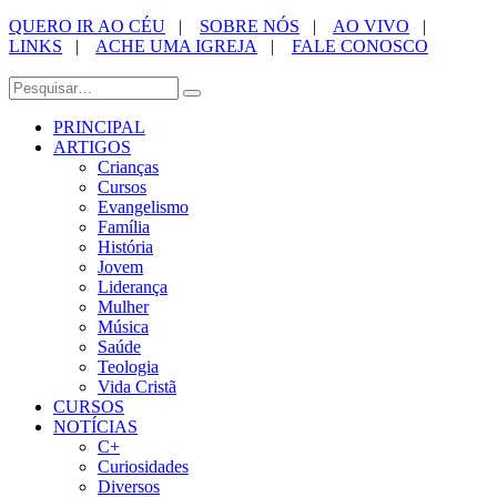
QUERO IR AO CÉU
|
SOBRE NÓS
|
AO VIVO
|
LINKS
|
ACHE UMA IGREJA
|
FALE CONOSCO
PRINCIPAL
ARTIGOS
Crianças
Cursos
Evangelismo
Família
História
Jovem
Liderança
Mulher
Música
Saúde
Teologia
Vida Cristã
CURSOS
NOTÍCIAS
C+
Curiosidades
Diversos