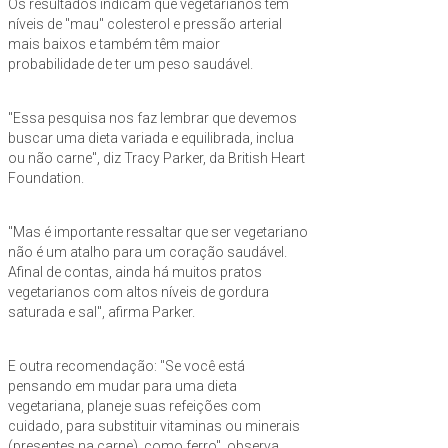
Os resultados indicam que vegetarianos têm
níveis de "mau" colesterol e pressão arterial
mais baixos e também têm maior
probabilidade de ter um peso saudável.
"Essa pesquisa nos faz lembrar que devemos
buscar uma dieta variada e equilibrada, inclua
ou não carne", diz Tracy Parker, da British Heart
Foundation.
"Mas é importante ressaltar que ser vegetariano
não é um atalho para um coração saudável.
Afinal de contas, ainda há muitos pratos
vegetarianos com altos níveis de gordura
saturada e sal", afirma Parker.
E outra recomendação: "Se você está
pensando em mudar para uma dieta
vegetariana, planeje suas refeições com
cuidado, para substituir vitaminas ou minerais
(presentes na carne), como ferro", observa.