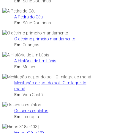
Em:
Série Doutrinas
A Pedra do Céu
Em:
Série Doutrinas
O décimo primeiro mandamento
Em:
Crianças
A História de Um Lápis
Em:
Mulher
Meditação de por do sol - O milagre do
maná
Em:
Vida Cristã
Os seres-espíritos
Em:
Teologia
Hinos 318 e 403 |