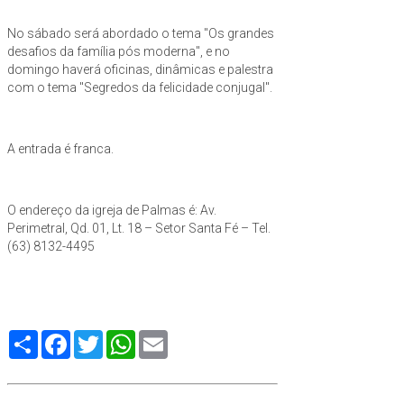
No sábado será abordado o tema "Os grandes
desafios da família pós moderna", e no
domingo haverá oficinas, dinâmicas e palestra
com o tema "Segredos da felicidade conjugal".
A entrada é franca.
O endereço da igreja de Palmas é: Av.
Perimetral, Qd. 01, Lt. 18 – Setor Santa Fé – Tel.
(63) 8132-4495
Compartilhe
Facebook
Twitter
WhatsApp
Email