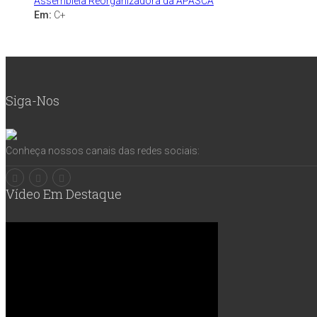
Assembleia Reorganizadora da APASCA
Em:
C+
Siga-Nos
Conheça nossos canais das redes sociais:
Vídeo Em Destaque