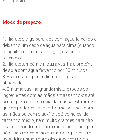
Sal a gosto
Modo de preparo
1. Hidrate o trigo para kibe com água fervendo e
deixando um dedo de água para cima (quando
o triguilho ultrapassar a água, escorra e
reserve-o)
2. Hidrate também em outra vasilha a proteína
de soja com água fervendo por 20 minutos.
3. Esprema-os para retirar toda água
absorvida.
4. Em uma vasilha grande misture todos os
ingredientes com as mãos amassando-os até
sentir que a consistência da massa está firme e
que ela pode ser assada. Forme os kibes com
as mãos ou com o auxílio de 2 colheres, de
tamanho médio, nem muito grandes para não
ficar cru por dentro e nem muito pequenos para
não ficarem secos ao assar. Coloque em uma
assadeira untada com óleo. Asse em forno