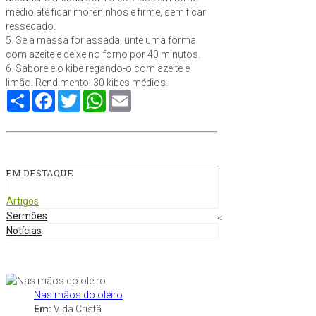
médio até ficar moreninhos e firme, sem ficar
ressecado.
5. Se a massa for assada, unte uma forma
com azeite e deixe no forno por 40 minutos.
6. Saboreie o kibe regando-o com azeite e
limão. Rendimento: 30 kibes médios.
Compartilhe
Facebook
Twitter
WhatsApp
Email
EM DESTAQUE
Artigos
Sermões
<
Notícias
Nas mãos do oleiro
Em:
Vida Cristã