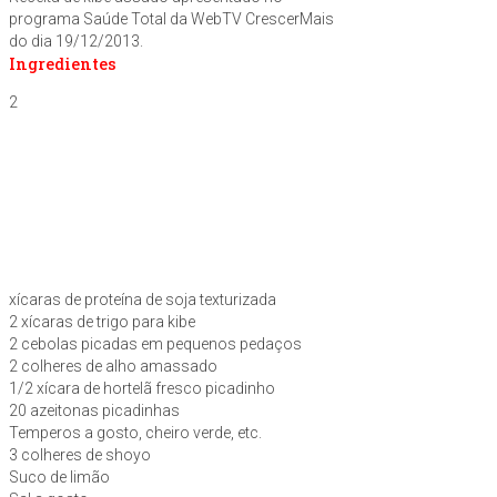
programa Saúde Total da WebTV CrescerMais
do dia 19/12/2013.
Ingredientes
2
xícaras de proteína de soja texturizada
2 xícaras de trigo para kibe
2 cebolas picadas em pequenos pedaços
2 colheres de alho amassado
1/2 xícara de hortelã fresco picadinho
20 azeitonas picadinhas
Temperos a gosto, cheiro verde, etc.
3 colheres de shoyo
Suco de limão