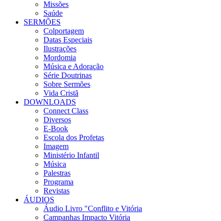
Missões
Saúde
SERMÕES
Colportagem
Datas Especiais
Ilustrações
Mordomia
Música e Adoração
Série Doutrinas
Sobre Sermões
Vida Cristã
DOWNLOADS
Connect Class
Diversos
E-Book
Escola dos Profetas
Imagem
Ministério Infantil
Música
Palestras
Programa
Revistas
ÁUDIOS
Áudio Livro "Conflito e Vitória
Campanhas Impacto Vitória