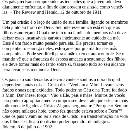
Os pais precisam compreender as tentações que a juventude deve
diariamente enfrentar, a fim de que possam ensiná-la como vencê-
las. – The Review and Herald, 12 de outubro de 1911.
Um pai cristão é o laço de união de sua família, ligando os membros
dela junto ao trono de Deus. Seu interesse nunca está em que os
filhos esmoreçam. O pai que tem uma família de meninos não deve
deixar esses incansáveis garotos inteiramente ao cuidado da mãe.
Esse é um fardo muito pesado para ela. Ele precisa tornar-se
companheiro e amigo deles; esforçarse por guardá-los das más
companhias. Pode ser difícil para a mãe exercer autocontrole. Se o
marido vê que a fraqueza da esposa ameaça a segurança dos filhos,
ele deve tomar mais do fardo sobre si, fazendo tudo ao seu alcance
para levar seus meninos a Deus.
Os pais não são deixados a levar avante sozinhos a obra da qual
dependem tantas coisas. Cristo diz: “Venham a Mim. Levarei seus
fardos e suas perplexidades. Todo poder no Céu e na Terra foi dado
a Mim. Dar-lhesei força.” Vão a Ele, pais e mães. Muitos de vocês
não podem apropriadamente cumprir seu dever até que estejam mais
intimamente ligados a Cristo. Alguns perguntam: “Por que o Senhor
não opera milagres hoje, como fez quando estava sobre a Terra?”
Que os pais vivam no lar a vida de Cristo, e a transformação na vida
dos filhos testificará do divino poder operador de milagres. –
Ibidem, 8 de julho de 1902