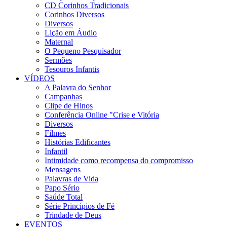
CD Corinhos Tradicionais
Corinhos Diversos
Diversos
Lição em Áudio
Maternal
O Pequeno Pesquisador
Sermões
Tesouros Infantis
VÍDEOS
A Palavra do Senhor
Campanhas
Clipe de Hinos
Conferência Online "Crise e Vitória
Diversos
Filmes
Histórias Edificantes
Infantil
Intimidade como recompensa do compromisso
Mensagens
Palavras de Vida
Papo Sério
Saúde Total
Série Princípios de Fé
Trindade de Deus
EVENTOS