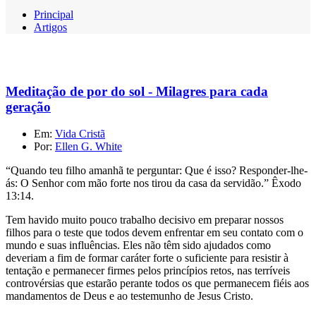
Principal
Artigos
Meditação de por do sol - Milagres para cada
geração
Em:
Vida Cristã
Por:
Ellen G. White
“Quando teu filho amanhã te perguntar: Que é isso? Responder-lhe-
ás: O Senhor com mão forte nos tirou da casa da servidão.” Êxodo
13:14.
Tem havido muito pouco trabalho decisivo em preparar nossos
filhos para o teste que todos devem enfrentar em seu contato com o
mundo e suas influências. Eles não têm sido ajudados como
deveriam a fim de formar caráter forte o suficiente para resistir à
tentação e permanecer firmes pelos princípios retos, nas terríveis
controvérsias que estarão perante todos os que permanecem fiéis aos
mandamentos de Deus e ao testemunho de Jesus Cristo.