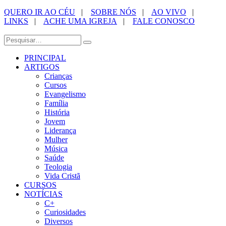
QUERO IR AO CÉU
|
SOBRE NÓS
|
AO VIVO
|
LINKS
|
ACHE UMA IGREJA
|
FALE CONOSCO
PRINCIPAL
ARTIGOS
Crianças
Cursos
Evangelismo
Família
História
Jovem
Liderança
Mulher
Música
Saúde
Teologia
Vida Cristã
CURSOS
NOTÍCIAS
C+
Curiosidades
Diversos