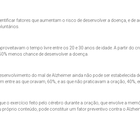
entificar fatores que aumentam o risco de desenvolver a doença, e de
luntários.
roveitavam o tempo livre entre os 20 e 30 anos de idade. A partir do
50% menos chance de desenvolver a doença.
de desenvolvimento do mal de Alzheimer ainda não pode ser estabeleci
 entre as que oravam, 60%, e as que não praticavam a oração, 40%, e
e o exercício feito pelo cérebro durante a oração, que envolve a memór
u próprio conteúdo, pode constituir um fator preventivo contra o Alzhei