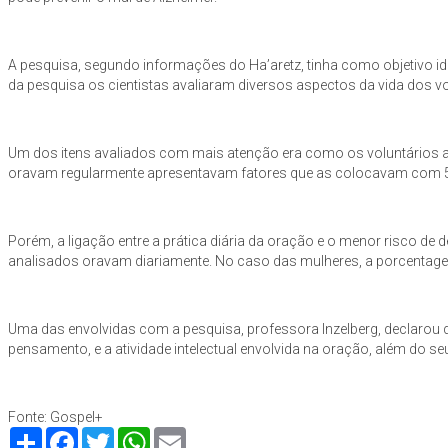
A pesquisa, segundo informações do Ha’aretz, tinha como objetivo id
da pesquisa os cientistas avaliaram diversos aspectos da vida dos vo
Um dos itens avaliados com mais atenção era como os voluntários ap
oravam regularmente apresentavam fatores que as colocavam com 
Porém, a ligação entre a prática diária da oração e o menor risco 
analisados oravam diariamente. No caso das mulheres, a porcentagem
Uma das envolvidas com a pesquisa, professora Inzelberg, declarou qu
pensamento, e a atividade intelectual envolvida na oração, além do se
Fonte: Gospel+
Compartilhe
Facebook
Twitter
WhatsApp
Email