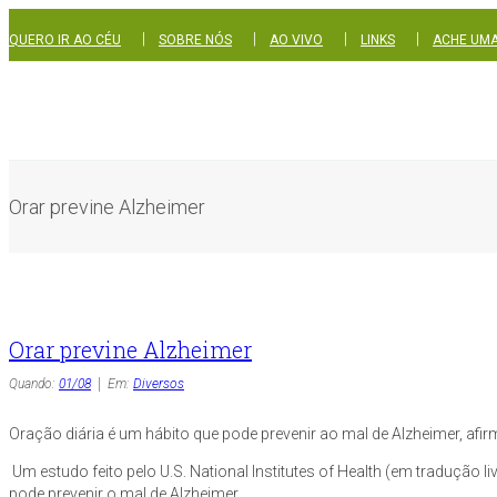
|
|
|
|
QUERO IR AO CÉU
SOBRE NÓS
AO VIVO
LINKS
ACHE UMA
Orar previne Alzheimer
Orar previne Alzheimer
Quando:
01/08
Em:
Diversos
Oração diária é um hábito que pode prevenir ao mal de Alzheimer, af
Um estudo feito pelo U.S. National Institutes of Health (em tradução 
pode prevenir o mal de Alzheimer.