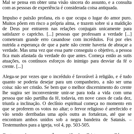
Mal se pensa em obter uma visão sincera do assunto, e a consulta
com as pessoas de experiência é considerada coisa antiquada.
Impulso e paixão profana, eis o que ocupa o lugar do amor puro.
Muitos põem em risco a própria alma, e trazem sobre si a maldição
de Deus por entrarem nas relações conjugais unicamente para
satisfazer o capricho. [...] pessoas que professam a verdade [...]
cometeram grande erro casandose com incrédulos. Foi por eles
nutrida a esperança de que a parte não crente haveria de abraçar a
verdade. Mas uma vez que essa parte conseguiu o objetivo, a pessoa
fica mais afastada da verdade do que antes. Começa então as sutis
atuações, os contínuos esforços do inimigo para desviar da fé o
crente. [...]
Alega-se por vezes que o incrédulo é favorável à religião, e é tudo
quanto se poderia desejar para um companheiro, a não ser uma
coisa: não ser cristão. Se bem que o melhor discernimento do crente
lhe sugira ser inconveniente unir-se para toda a vida com uma
pessoa que não partilha da fé, todavia, em nove casos de cada dez,
triunfa a inclinação. O declínio espiritual começa no momento em
que se proferem os votos no altar; o fervor religioso é arrefecido e
vão sendo derribadas uma após outra as fortalezas, até que se
encontram ambos unidos sob a negra bandeira de Satanás. –
Testemunhos para a igreja, vol 4, pp. 503-505.