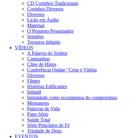
CD Corinhos Tradicionais
Corinhos Diversos
Diversos
Lição em Áudio
Maternal
O Pequeno Pesquisador
Sermões
Tesouros Infantis
VÍDEOS
A Palavra do Senhor
Campanhas
Clipe de Hinos
Conferência Online "Crise e Vitória
Diversos
Filmes
Histórias Edificantes
Infantil
Intimidade como recompensa do compromisso
Mensagens
Palavras de Vida
Papo Sério
Saúde Total
Série Princípios de Fé
Trindade de Deus
EVENTOS