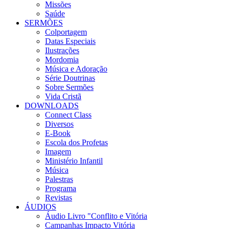
Missões
Saúde
SERMÕES
Colportagem
Datas Especiais
Ilustrações
Mordomia
Música e Adoração
Série Doutrinas
Sobre Sermões
Vida Cristã
DOWNLOADS
Connect Class
Diversos
E-Book
Escola dos Profetas
Imagem
Ministério Infantil
Música
Palestras
Programa
Revistas
ÁUDIOS
Áudio Livro "Conflito e Vitória
Campanhas Impacto Vitória