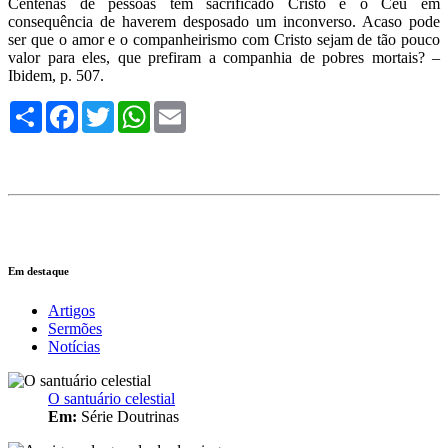
Centenas de pessoas têm sacrificado Cristo e o Céu em
consequência de haverem desposado um inconverso. Acaso pode
ser que o amor e o companheirismo com Cristo sejam de tão pouco
valor para eles, que prefiram a companhia de pobres mortais? –
Ibidem, p. 507.
Compartilhe
Facebook
Twitter
WhatsApp
Email
Em destaque
Artigos
Sermões
Notícias
O santuário celestial
Em:
Série Doutrinas