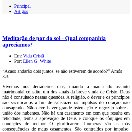
Principal
Artigos
Meditação de por do sol - Qual companhia
apreciamos?
Em:
Vida Cristã
Por:
Ellen G. White
“Acaso andarão dois juntos, se não estiverem de acordo?” Amós
3:3.
Vivemos nos derradeiros dias, quando a mania do assunto
matrimonial constitui um dos sinais da breve vinda de Cristo. Deus
não é consultado nessas questões. A religião, o dever e os princípios
são sacrificados a fim de satisfazer os impulsos do coração não
consagrado. Não deve haver grande ostentação e regozijo sobre a
união dos nubentes. Não há um casamento em cem que resulte em
felicidade, tenha a aprovação de Deus e coloque os cônjuges em
condições de melhor O glorificarem. Inúmeras são as más
consequências de maus casamentos. São contraídos por impulso.