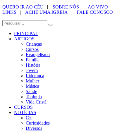
QUERO IR AO CÉU
|
SOBRE NÓS
|
AO VIVO
|
LINKS
|
ACHE UMA IGREJA
|
FALE CONOSCO
PRINCIPAL
ARTIGOS
Crianças
Cursos
Evangelismo
Família
História
Jovem
Liderança
Mulher
Música
Saúde
Teologia
Vida Cristã
CURSOS
NOTÍCIAS
C+
Curiosidades
Diversos