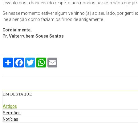
Levantemos a bandeira do respeito aos nossos pais e irmãos que já s
Se nesse momento estiver algum velhinho (a) ao seu lado, por gentil
lhe a benção como faziam os filhos de antigamente...
Cordialmente,
Pr. Valterrubem Sousa Santos
Compartilhe
Facebook
Twitter
WhatsApp
Email
EM DESTAQUE
Artigos
Sermões
Notícias