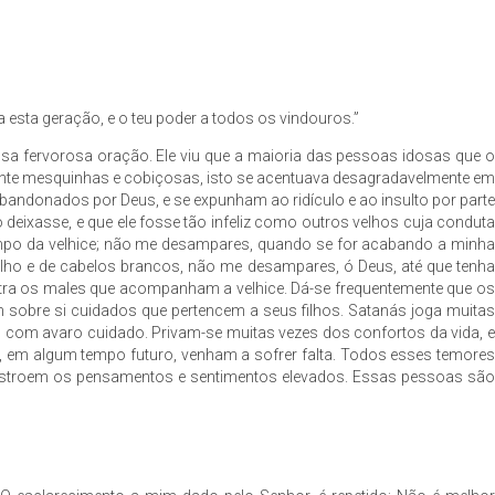
esta geração, e o teu poder a todos os vindouros.”
sa fervorosa oração. Ele viu que a maioria das pessoas idosas que o
ente mesquinhas e cobiçosas, isto se acentuava desagradavelmente em
abandonados por Deus, e se expunham ao ridículo e ao insulto por parte
 deixasse, e que ele fosse tão infeliz como outros velhos cuja conduta
tempo da velhice; não me desampares, quando se for acabando a minha
elho e de cabelos brancos, não me desampares, ó Deus, até que tenha
contra os males que acompanham a velhice. Dá-se frequentemente que os
sobre si cuidados que pertencem a seus filhos. Satanás joga muitas
 com avaro cuidado. Privam-se muitas vezes dos confortos da vida, e
, em algum tempo futuro, venham a sofrer falta. Todos esses temores
destroem os pensamentos e sentimentos elevados. Essas pessoas são