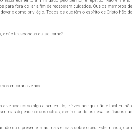
? O esclarecimento a mim dado pelo Senhor, é repetido: Não é melhor
dos para fora do lar a fim de receberem cuidados. Que os membros de
 dever e como privilégio. Todos os que têm o espírito de Cristo hão de
, e não te escondas da tua carne?
mos encarar a velhice.
 a velhice como algo a ser temido, e é verdade que não é fácil. Eu não
 ser mias dependente dos outros, e enfrentando os desafios físicos que
zar não só o presente, mas mais e mais sobre o céu. Este mundo, com