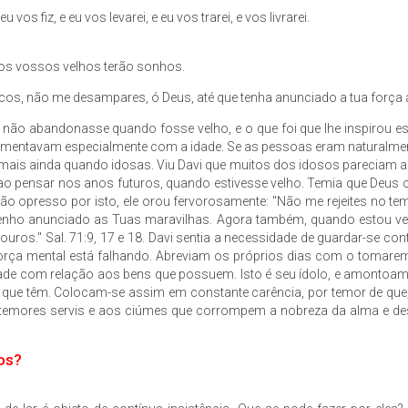
vos fiz, e eu vos levarei, e eu vos trarei, e vos livrarei.
, os vossos velhos terão sonhos.
s, não me desampares, ó Deus, até que tenha anunciado a tua força a 
ão abandonasse quando fosse velho, e o que foi que lhe inspirou es
 aumentavam especialmente com a idade. Se as pessoas eram naturalm
se mais ainda quando idosas. Viu Davi que muitos dos idosos pareciam 
 ao pensar nos anos futuros, quando estivesse velho. Temia que Deus o
ção opresso por isto, ele orou fervorosamente: "Não me rejeites no 
i tenho anunciado as Tuas maravilhas. Agora também, quando estou v
ouros." Sal. 71:9, 17 e 18. Davi sentia a necessidade de guardar-se 
rça mental está falhando. Abreviam os próprios dias com o tomarem 
dade com relação aos bens que possuem. Isto é seu ídolo, e amontoam
 que têm. Colocam-se assim em constante carência, por temor de que
s temores servis e aos ciúmes que corrompem a nobreza da alma e 
os?