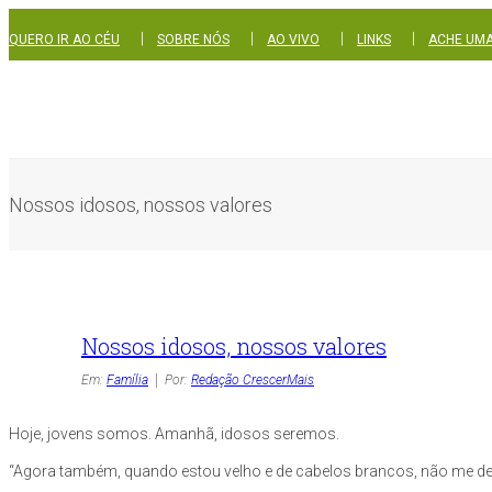
|
|
|
|
QUERO IR AO CÉU
SOBRE NÓS
AO VIVO
LINKS
ACHE UMA
Nossos idosos, nossos valores
Nossos idosos, nossos valores
Em:
Família
Por:
Redação CrescerMais
Hoje, jovens somos. Amanhã, idosos seremos.
“Agora também, quando estou velho e de cabelos brancos, não me des