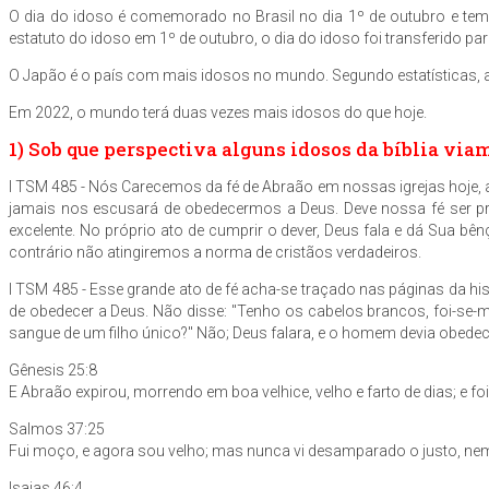
O dia do idoso é comemorado no Brasil no dia 1º de outubro e tem 
estatuto do idoso em 1º de outubro, o dia do idoso foi transferido p
O Japão é o país com mais idosos no mundo. Segundo estatísticas
Em 2022, o mundo terá duas vezes mais idosos do que hoje.
1) Sob que perspectiva alguns idosos da bíblia viam
I TSM 485 - Nós Carecemos da fé de Abraão em nossas igrejas hoje, a 
jamais nos escusará de obedecermos a Deus. Deve nossa fé ser pro
excelente. No próprio ato de cumprir o dever, Deus fala e dá Sua bê
contrário não atingiremos a norma de cristãos verdadeiros.
I TSM 485 - Esse grande ato de fé acha-se traçado nas páginas da 
de obedecer a Deus. Não disse: "Tenho os cabelos brancos, foi-se-
sangue de um filho único?" Não; Deus falara, e o homem devia obede
Gênesis 25:8
E Abraão expirou, morrendo em boa velhice, velho e farto de dias; e 
Salmos 37:25
Fui moço, e agora sou velho; mas nunca vi desamparado o justo, ne
Isaias 46:4