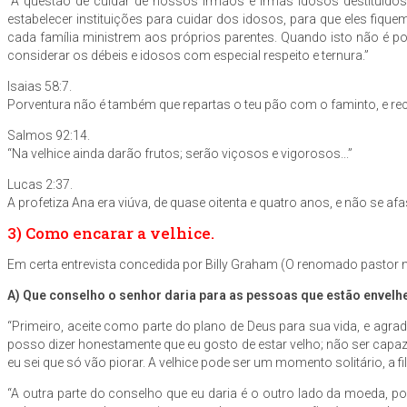
“A questão de cuidar de nossos irmãos e irmãs idosos destituídos 
estabelecer instituições para cuidar dos idosos, para que eles fi
cada família ministrem aos próprios parentes. Quando isto não é pos
considerar os débeis e idosos com especial respeito e ternura.”
Isaias 58:7.
Porventura não é também que repartas o teu pão com o faminto, e re
Salmos 92:14.
“Na velhice ainda darão frutos; serão viçosos e vigorosos...”
Lucas 2:37.
A profetiza Ana era viúva, de quase oitenta e quatro anos, e não se afa
3) Como encarar a velhice.
Em certa entrevista concedida por Billy Graham (O renomado pastor n
A) Que conselho o senhor daria para as pessoas que estão envel
“Primeiro, aceite como parte do plano de Deus para sua vida, e agra
posso dizer honestamente que eu gosto de estar velho; não ser capaz
eu sei que só vão piorar. A velhice pode ser um momento solitário, a 
“A outra parte do conselho que eu daria é o outro lado da moeda, 