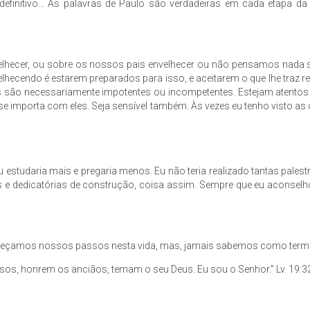
 definitivo... As palavras de Paulo são verdadeiras em cada etapa
cer, ou sobre os nossos pais envelhecer ou não pensamos nada sobre
velhecendo é estarem preparados para isso, e aceitarem o que lhe traz
eles são necessariamente impotentes ou incompetentes. Estejam atent
ê se importa com eles. Seja sensível também. Às vezes eu tenho visto a
 estudaria mais e pregaria menos. Eu não teria realizado tantas pales
s e dedicatórias de construção, coisa assim. Sempre que eu aconsel
eçamos nossos passos nesta vida, mas, jamais sabemos como term
sos, honrem os anciãos, temam o seu Deus. Eu sou o Senhor.” Lv. 19:3