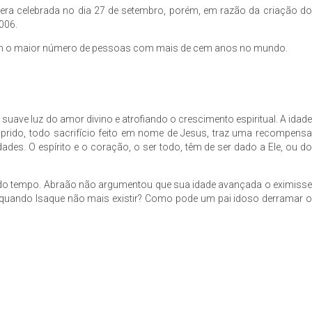
 era celebrada no dia 27 de setembro, porém, em razão da criação do
006.
com o maior número de pessoas com mais de cem anos no mundo.
suave luz do amor divino e atrofiando o crescimento espiritual. A idade
prido, todo sacrifício feito em nome de Jesus, traz uma recompensa
des. O espírito e o coração, o ser todo, têm de ser dado a Ele, ou do
im do tempo. Abraão não argumentou que sua idade avançada o eximisse
a, quando Isaque não mais existir? Como pode um pai idoso derramar o