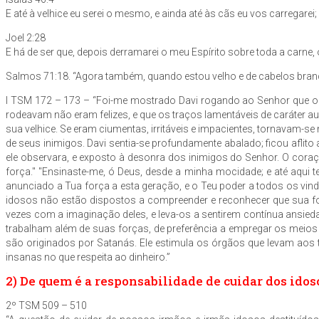
E até à velhice eu serei o mesmo, e ainda até às cãs eu vos carregarei; eu 
Joel 2:28
E há de ser que, depois derramarei o meu Espírito sobre toda a carne
Salmos 71:18. “Agora também, quando estou velho e de cabelos branco
I TSM 172 – 173 – “Foi-me mostrado Davi rogando ao Senhor que o n
rodeavam não eram felizes, e que os traços lamentáveis de caráter
sua velhice. Se eram ciumentas, irritáveis e impacientes, tornavam-
de seus inimigos. Davi sentia-se profundamente abalado; ficou aflito
ele observara, e exposto à desonra dos inimigos do Senhor. O cora
força." "Ensinaste-me, ó Deus, desde a minha mocidade; e até aqu
anunciado a Tua força a esta geração, e o Teu poder a todos os vind
idosos não estão dispostos a compreender e reconhecer que sua fo
vezes com a imaginação deles, e leva-os a sentirem contínua ansie
trabalham além de suas forças, de preferência a empregar os meios
são originados por Satanás. Ele estimula os órgãos que levam ao
insanas no que respeita ao dinheiro.”
2) De quem é a responsabilidade de cuidar dos idos
2º TSM 509 – 510