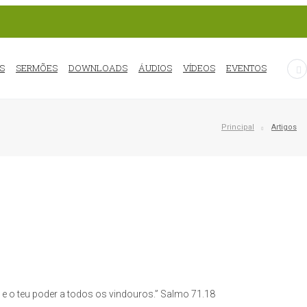
S
SERMÕES
DOWNLOADS
ÁUDIOS
VÍDEOS
EVENTOS
Principal
Artigos
e o teu poder a todos os vindouros.” Salmo 71.18